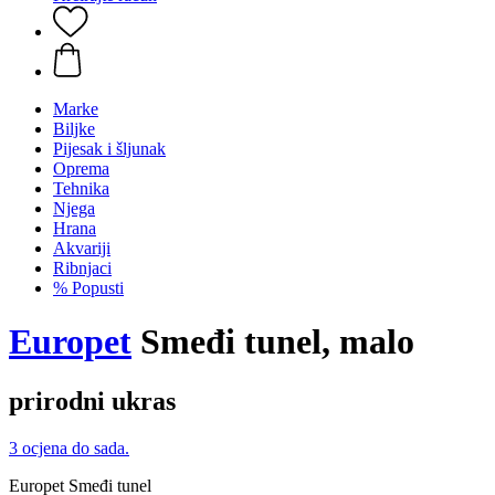
Marke
Biljke
Pijesak i šljunak
Oprema
Tehnika
Njega
Hrana
Akvariji
Ribnjaci
% Popusti
Europet
Smeđi tunel, malo
prirodni ukras
3 ocjena do sada.
Europet Smeđi tunel