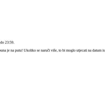
 do 23:59
.
a je na putu! Ukoliko se naruči više, to bi moglo utjecati na datum i