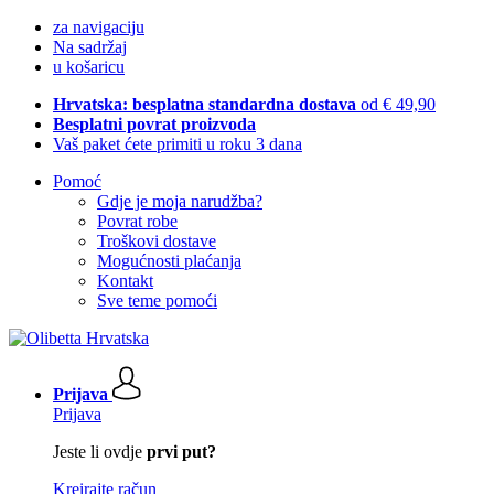
za navigaciju
Na sadržaj
u košaricu
Hrvatska: besplatna standardna dostava
od € 49,90
Besplatni povrat proizvoda
Vaš paket ćete primiti u roku 3 dana
Pomoć
Gdje je moja narudžba?
Povrat robe
Troškovi dostave
Mogućnosti plaćanja
Kontakt
Sve teme pomoći
Prijava
Prijava
Jeste li ovdje
prvi put?
Kreirajte račun