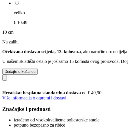
veliko
€ 10,49
10 cm
Na zalihi
Očekivana dostava: srijeda, 12. kolovoza
, ako naručite do:
nedjelja
U našem skladištu ostalo je još samo 15 komada ovog proizvoda. Dopun
Dodajte u košaricu
Hrvatska: besplatna standardna dostava
od € 49,90
Više informacija o otpremi i dostavi
Značajke i prednosti
izrađeno od visokokvalitetne poliesterske smole
potpuno bezopasno za ribice