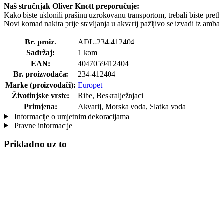
Naš stručnjak Oliver Knott preporučuje:
Kako biste uklonili prašinu uzrokovanu transportom, trebali biste pret
Novi komad nakita prije stavljanja u akvarij pažljivo se izvadi iz amba
Br. proiz.
ADL-234-412404
Sadržaj:
1 kom
EAN:
4047059412404
Br. proizvođača:
234-412404
Marke (proizvođači):
Europet
Životinjske vrste:
Ribe, Beskralježnjaci
Primjena:
Akvarij, Morska voda, Slatka voda
Informacije o umjetnim dekoracijama
Pravne informacije
Prikladno uz to