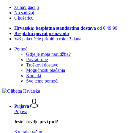
za navigaciju
Na sadržaj
u košaricu
Hrvatska: besplatna standardna dostava
od € 49,90
Besplatni povrat proizvoda
Vaš paket ćete primiti u roku 3 dana
Pomoć
Gdje je moja narudžba?
Povrat robe
Troškovi dostave
Mogućnosti plaćanja
Kontakt
Sve teme pomoći
Prijava
Prijava
Jeste li ovdje
prvi put?
Kreirajte račun