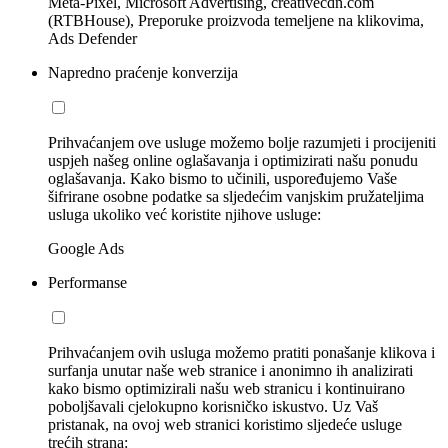
Meta-Pixel, Microsoft Advertising, creativecdn.com
(RTBHouse), Preporuke proizvoda temeljene na klikovima,
Ads Defender
Napredno praćenje konverzija
Prihvaćanjem ove usluge možemo bolje razumjeti i procijeniti
uspjeh našeg online oglašavanja i optimizirati našu ponudu
oglašavanja. Kako bismo to učinili, uspoređujemo Vaše
šifrirane osobne podatke sa sljedećim vanjskim pružateljima
usluga ukoliko već koristite njihove usluge:
Google Ads
Performanse
Prihvaćanjem ovih usluga možemo pratiti ponašanje klikova i
surfanja unutar naše web stranice i anonimno ih analizirati
kako bismo optimizirali našu web stranicu i kontinuirano
poboljšavali cjelokupno korisničko iskustvo. Uz Vaš
pristanak, na ovoj web stranici koristimo sljedeće usluge
trećih strana: