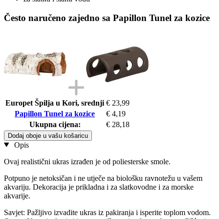
Često naručeno zajedno sa Papillon Tunel za kozice
Europet Špilja u Kori, srednji
€ 23,99
Papillon Tunel za kozice
€ 4,19
Ukupna cijena:
€ 28,18
Dodaj oboje u vašu košaricu
Opis
Ovaj realistični ukras izrađen je od poliesterske smole.
Potpuno je netoksičan i ne utječe na biološku ravnotežu u vašem
akvariju. Dekoracija je prikladna i za slatkovodne i za morske
akvarije.
Savjet: Pažljivo izvadite ukras iz pakiranja i isperite toplom vodom.