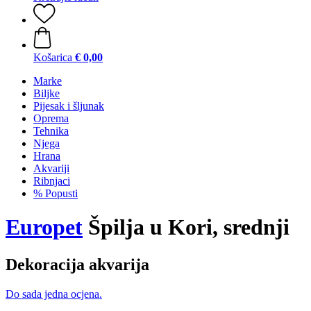
Košarica
€ 0,00
Marke
Biljke
Pijesak i šljunak
Oprema
Tehnika
Njega
Hrana
Akvariji
Ribnjaci
% Popusti
Europet
Špilja u Kori, srednji
Dekoracija akvarija
Do sada jedna ocjena.