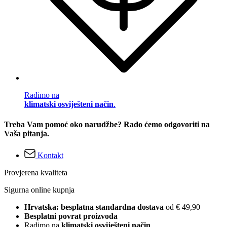
Radimo na
klimatski osviješteni način
.
Treba Vam pomoć oko narudžbe? Rado ćemo odgovoriti na
Vaša pitanja.
Kontakt
Provjerena kvaliteta
Sigurna online kupnja
Hrvatska: besplatna standardna dostava
od € 49,90
Besplatni povrat proizvoda
Radimo na
klimatski osviješteni način
.