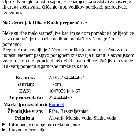
Oprez: Nemojte koristiti sapun, višenamjenska sredstva za čišćenje
ili druga sredstva za čišćenje (npr. vodikov peroksid, razrjeđivač,
terpentin).
Naš stručnjak Oliver Knott preporučuje:
Neke su ribe malo sramežljive kad im se dom pomakne i prilijepit će
se za unutrašnjost - pazite da ih ne preplašite više nego što je
potrebno!
Preporuča se temeljitije čišćenje otprilike jednom mjesečno.Za to
ukrasni element pažljivo podignem iz akvarija u kantu s akvarijskom
vodom, jer u njoj ponekad još uvijek imam ribice. Pažljivo ih vratite
u akvarij pomoću sigurnosne mreže iz kante.
Br. proiz.
ADL-234-444467
Sadržaj:
1 kom
EAN:
4047059444467
Br. proizvođača:
234-444467
Marke (proizvođači):
Europet
Životinjske vrste:
Ribe, Beskralježnjaci
Primjena:
Akvarij, Morska voda, Slatka voda
Informacije o umjetnim dekoracijama
Pravne informacije