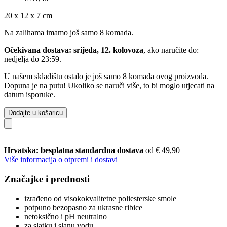
20 x 12 x 7 cm
Na zalihama imamo još samo 8 komada.
Očekivana dostava: srijeda, 12. kolovoza
, ako naručite do:
nedjelja do 23:59
.
U našem skladištu ostalo je još samo 8 komada ovog proizvoda.
Dopuna je na putu! Ukoliko se naruči više, to bi moglo utjecati na
datum isporuke.
Dodajte u košaricu
Hrvatska: besplatna standardna dostava
od € 49,90
Više informacija o otpremi i dostavi
Značajke i prednosti
izrađeno od visokokvalitetne poliesterske smole
potpuno bezopasno za ukrasne ribice
netoksično i pH neutralno
za slatku i slanu vodu