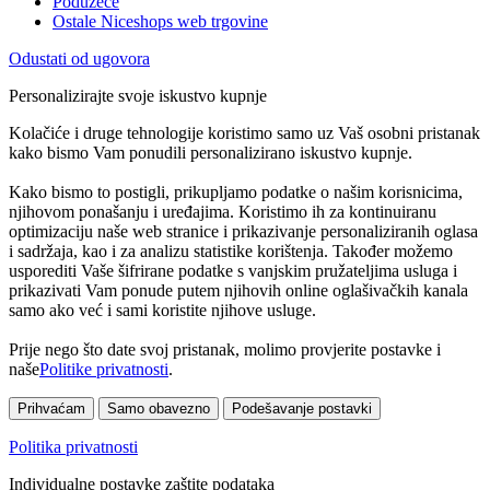
Poduzeće
Ostale Niceshops web trgovine
Odustati od ugovora
Personalizirajte svoje iskustvo kupnje
Kolačiće i druge tehnologije koristimo samo uz Vaš osobni pristanak
kako bismo Vam ponudili personalizirano iskustvo kupnje.
Kako bismo to postigli, prikupljamo podatke o našim korisnicima,
njihovom ponašanju i uređajima. Koristimo ih za kontinuiranu
optimizaciju naše web stranice i prikazivanje personaliziranih oglasa
i sadržaja, kao i za analizu statistike korištenja. Također možemo
usporediti Vaše šifrirane podatke s vanjskim pružateljima usluga i
prikazivati Vam ponude putem njihovih online oglašivačkih kanala
samo ako već i sami koristite njihove usluge.
Prije nego što date svoj pristanak, molimo provjerite postavke i
naše
Politike privatnosti
.
Prihvaćam
Samo obavezno
Podešavanje postavki
Politika privatnosti
Individualne postavke zaštite podataka