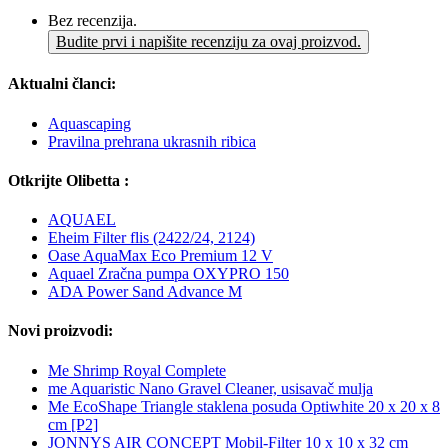
Bez recenzija.
Budite prvi i napišite recenziju za ovaj proizvod.
Aktualni članci:
Aquascaping
Pravilna prehrana ukrasnih ribica
Otkrijte Olibetta :
AQUAEL
Eheim Filter flis (2422/24, 2124)
Oase AquaMax Eco Premium 12 V
Aquael Zračna pumpa OXYPRO 150
ADA Power Sand Advance M
Novi proizvodi:
Me Shrimp Royal Complete
me Aquaristic Nano Gravel Cleaner, usisavač mulja
Me EcoShape Triangle staklena posuda Optiwhite 20 x 20 x 8
cm [P2]
JONNYS AIR CONCEPT Mobil-Filter 10 x 10 x 32 cm