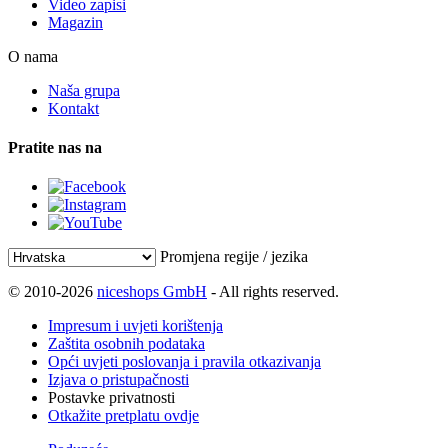
Video zapisi
Magazin
O nama
Naša grupa
Kontakt
Pratite nas na
Promjena regije / jezika
© 2010-2026
niceshops GmbH
- All rights reserved.
Impresum i uvjeti korištenja
Zaštita osobnih podataka
Opći uvjeti poslovanja i pravila otkazivanja
Izjava o pristupačnosti
Postavke privatnosti
Otkažite pretplatu ovdje