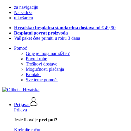
za navigaciju
Na sadržaj
u košaricu
Hrvatska: besplatna standardna dostava
od € 49,90
Besplatni povrat proizvoda
Vaš paket ćete primiti u roku 3 dana
Pomoć
Gdje je moja narudžba?
Povrat robe
Troškovi dostave
Mogućnosti plaćanja
Kontakt
Sve teme pomoći
Prijava
Prijava
Jeste li ovdje
prvi put?
Kreirajte račun