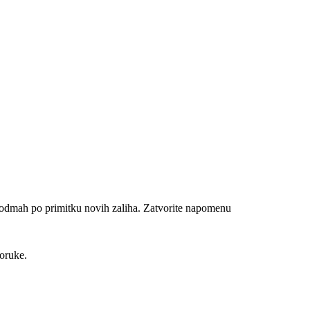
n odmah po primitku novih zaliha.
Zatvorite napomenu
poruke.