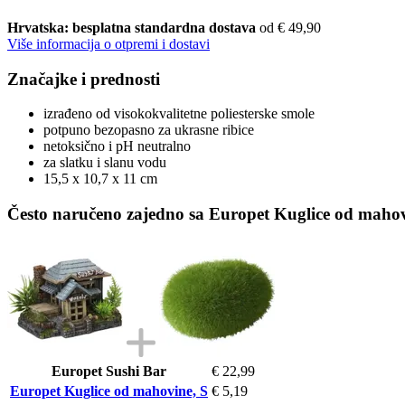
Hrvatska: besplatna standardna dostava
od € 49,90
Više informacija o otpremi i dostavi
Značajke i prednosti
izrađeno od visokokvalitetne poliesterske smole
potpuno bezopasno za ukrasne ribice
netoksično i pH neutralno
za slatku i slanu vodu
15,5 x 10,7 x 11 cm
Često naručeno zajedno sa Europet Kuglice od mahov
Europet Sushi Bar
€ 22,99
Europet Kuglice od mahovine, S
€ 5,19