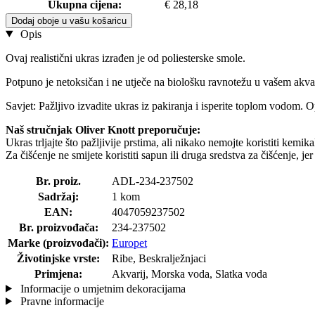
Ukupna cijena:
€ 28,18
Dodaj oboje u vašu košaricu
Opis
Ovaj realistični ukras izrađen je od poliesterske smole.
Potpuno je netoksičan i ne utječe na biološku ravnotežu u vašem akvar
Savjet: Pažljivo izvadite ukras iz pakiranja i isperite toplom vodom. O
Naš stručnjak Oliver Knott preporučuje:
Ukras trljajte što pažljivije prstima, ali nikako nemojte koristiti kemik
Za čišćenje ne smijete koristiti sapun ili druga sredstva za čišćenje, je
Br. proiz.
ADL-234-237502
Sadržaj:
1 kom
EAN:
4047059237502
Br. proizvođača:
234-237502
Marke (proizvođači):
Europet
Životinjske vrste:
Ribe, Beskralježnjaci
Primjena:
Akvarij, Morska voda, Slatka voda
Informacije o umjetnim dekoracijama
Pravne informacije