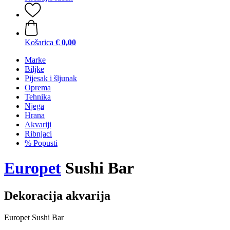
Košarica
€ 0,00
Marke
Biljke
Pijesak i šljunak
Oprema
Tehnika
Njega
Hrana
Akvariji
Ribnjaci
% Popusti
Europet
Sushi Bar
Dekoracija akvarija
Europet Sushi Bar