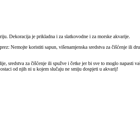
iju. Dekoracija je prikladna i za slatkovodne i za morske akvarije.
prez: Nemojte koristiti sapun, višenamjenska sredstva za čišćenje ili dru
alije, sredstva za čišćenje ili spužve i četke jer bi sve to moglo napasti v
r ostaci od njih ni u kojem slučaju ne smiju dospjeti u akvarij!