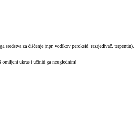
ga sredstva za čišćenje (npr. vodikov peroksid, razrjeđivač, terpentin).
aš omiljeni ukras i učiniti ga neuglednim!