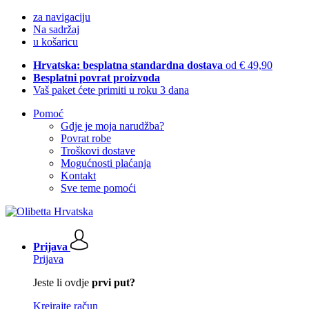
za navigaciju
Na sadržaj
u košaricu
Hrvatska: besplatna standardna dostava
od € 49,90
Besplatni povrat proizvoda
Vaš paket ćete primiti u roku 3 dana
Pomoć
Gdje je moja narudžba?
Povrat robe
Troškovi dostave
Mogućnosti plaćanja
Kontakt
Sve teme pomoći
Prijava
Prijava
Jeste li ovdje
prvi put?
Kreirajte račun