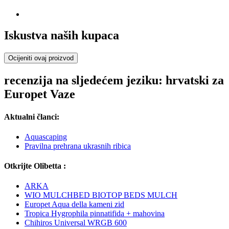
Iskustva naših kupaca
Ocijeniti ovaj proizvod
recenzija na sljedećem jeziku: hrvatski za
Europet Vaze
Aktualni članci:
Aquascaping
Pravilna prehrana ukrasnih ribica
Otkrijte Olibetta :
ARKA
WIO MULCHBED BIOTOP BEDS MULCH
Europet Aqua della kameni zid
Tropica Hygrophila pinnatifida + mahovina
Chihiros Universal WRGB 600