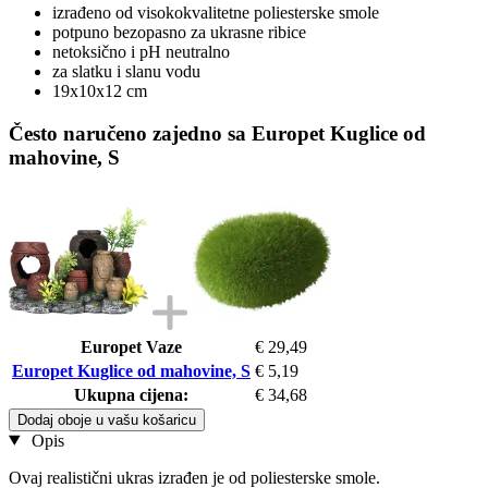
izrađeno od visokokvalitetne poliesterske smole
potpuno bezopasno za ukrasne ribice
netoksično i pH neutralno
za slatku i slanu vodu
19x10x12 cm
Često naručeno zajedno sa Europet Kuglice od
mahovine, S
Europet Vaze
€ 29,49
Europet Kuglice od mahovine, S
€ 5,19
Ukupna cijena:
€ 34,68
Dodaj oboje u vašu košaricu
Opis
Ovaj realistični ukras izrađen je od poliesterske smole.