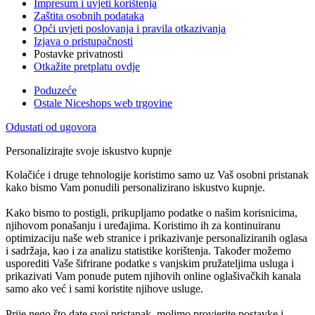
Impresum i uvjeti korištenja
Zaštita osobnih podataka
Opći uvjeti poslovanja i pravila otkazivanja
Izjava o pristupačnosti
Postavke privatnosti
Otkažite pretplatu ovdje
Poduzeće
Ostale Niceshops web trgovine
Odustati od ugovora
Personalizirajte svoje iskustvo kupnje
Kolačiće i druge tehnologije koristimo samo uz Vaš osobni pristanak
kako bismo Vam ponudili personalizirano iskustvo kupnje.
Kako bismo to postigli, prikupljamo podatke o našim korisnicima,
njihovom ponašanju i uređajima. Koristimo ih za kontinuiranu
optimizaciju naše web stranice i prikazivanje personaliziranih oglasa
i sadržaja, kao i za analizu statistike korištenja. Također možemo
usporediti Vaše šifrirane podatke s vanjskim pružateljima usluga i
prikazivati Vam ponude putem njihovih online oglašivačkih kanala
samo ako već i sami koristite njihove usluge.
Prije nego što date svoj pristanak, molimo provjerite postavke i