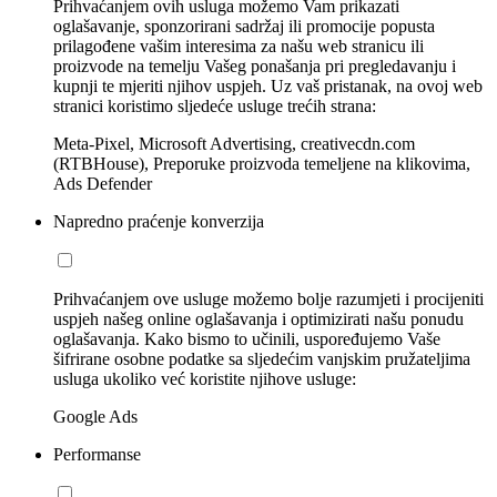
Prihvaćanjem ovih usluga možemo Vam prikazati
oglašavanje, sponzorirani sadržaj ili promocije popusta
prilagođene vašim interesima za našu web stranicu ili
proizvode na temelju Vašeg ponašanja pri pregledavanju i
kupnji te mjeriti njihov uspjeh. Uz vaš pristanak, na ovoj web
stranici koristimo sljedeće usluge trećih strana:
Meta-Pixel, Microsoft Advertising, creativecdn.com
(RTBHouse), Preporuke proizvoda temeljene na klikovima,
Ads Defender
Napredno praćenje konverzija
Prihvaćanjem ove usluge možemo bolje razumjeti i procijeniti
uspjeh našeg online oglašavanja i optimizirati našu ponudu
oglašavanja. Kako bismo to učinili, uspoređujemo Vaše
šifrirane osobne podatke sa sljedećim vanjskim pružateljima
usluga ukoliko već koristite njihove usluge:
Google Ads
Performanse