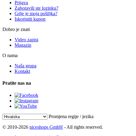
Prijava
Zaboravili ste lozinku?
Gdje je moja pošiljka?
Iskoristiti kupon
Dobro je znati
Video zapisi
Magazin
O nama
Naša grupa
Kontakt
Pratite nas na
Promjena regije / jezika
© 2010-2026
niceshops GmbH
- All rights reserved.