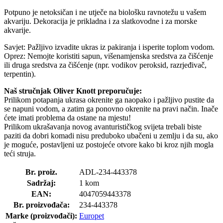
Potpuno je netoksičan i ne utječe na biološku ravnotežu u vašem
akvariju. Dekoracija je prikladna i za slatkovodne i za morske
akvarije.
Savjet: Pažljivo izvadite ukras iz pakiranja i isperite toplom vodom.
Oprez: Nemojte koristiti sapun, višenamjenska sredstva za čišćenje
ili druga sredstva za čišćenje (npr. vodikov peroksid, razrjeđivač,
terpentin).
Naš stručnjak Oliver Knott preporučuje:
Prilikom potapanja ukrasa okrenite ga naopako i pažljivo pustite da
se napuni vodom, a zatim ga ponovno okrenite na pravi način. Inače
ćete imati problema da ostane na mjestu!
Prilikom ukrašavanja novog avanturističkog svijeta trebali biste
paziti da dobri komadi nisu preduboko ubačeni u zemlju i da su, ako
je moguće, postavljeni uz postojeće otvore kako bi kroz njih mogla
teći struja.
Br. proiz.
ADL-234-443378
Sadržaj:
1 kom
EAN:
4047059443378
Br. proizvođača:
234-443378
Marke (proizvođači):
Europet