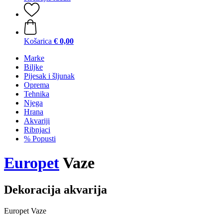
Košarica
€ 0,00
Marke
Biljke
Pijesak i šljunak
Oprema
Tehnika
Njega
Hrana
Akvariji
Ribnjaci
% Popusti
Europet
Vaze
Dekoracija akvarija
Europet Vaze