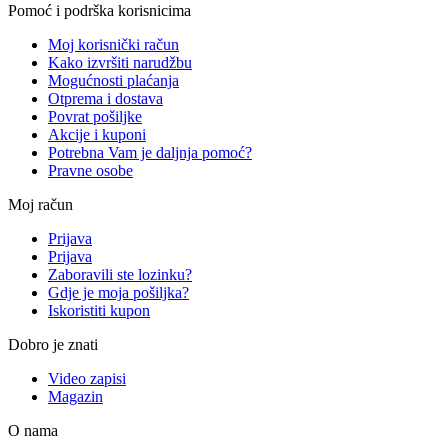
Pomoć i podrška korisnicima
Moj korisnički račun
Kako izvršiti narudžbu
Mogućnosti plaćanja
Otprema i dostava
Povrat pošiljke
Akcije i kuponi
Potrebna Vam je daljnja pomoć?
Pravne osobe
Moj račun
Prijava
Prijava
Zaboravili ste lozinku?
Gdje je moja pošiljka?
Iskoristiti kupon
Dobro je znati
Video zapisi
Magazin
O nama