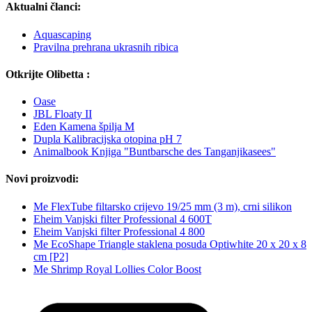
Aktualni članci:
Aquascaping
Pravilna prehrana ukrasnih ribica
Otkrijte Olibetta :
Oase
JBL Floaty II
Eden Kamena špilja M
Dupla Kalibracijska otopina pH 7
Animalbook Knjiga "Buntbarsche des Tanganjikasees"
Novi proizvodi:
Me FlexTube filtarsko crijevo 19/25 mm (3 m), crni silikon
Eheim Vanjski filter Professional 4 600T
Eheim Vanjski filter Professional 4 800
Me EcoShape Triangle staklena posuda Optiwhite 20 x 20 x 8
cm [P2]
Me Shrimp Royal Lollies Color Boost