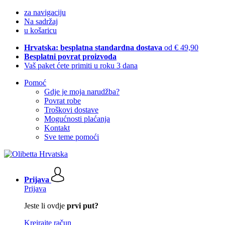
za navigaciju
Na sadržaj
u košaricu
Hrvatska: besplatna standardna dostava
od € 49,90
Besplatni povrat proizvoda
Vaš paket ćete primiti u roku 3 dana
Pomoć
Gdje je moja narudžba?
Povrat robe
Troškovi dostave
Mogućnosti plaćanja
Kontakt
Sve teme pomoći
Prijava
Prijava
Jeste li ovdje
prvi put?
Kreirajte račun