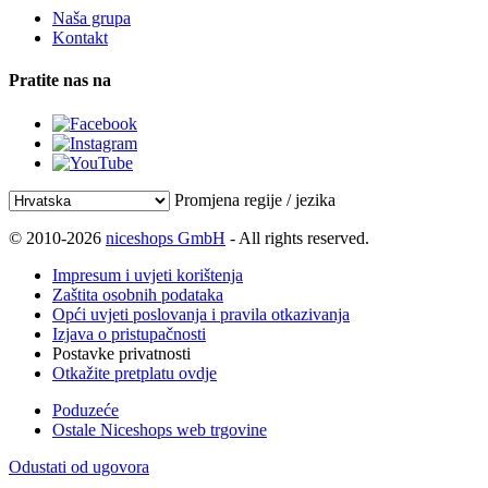
Naša grupa
Kontakt
Pratite nas na
Promjena regije / jezika
© 2010-2026
niceshops GmbH
- All rights reserved.
Impresum i uvjeti korištenja
Zaštita osobnih podataka
Opći uvjeti poslovanja i pravila otkazivanja
Izjava o pristupačnosti
Postavke privatnosti
Otkažite pretplatu ovdje
Poduzeće
Ostale Niceshops web trgovine
Odustati od ugovora