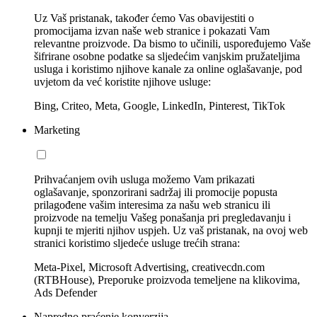
Uz Vaš pristanak, također ćemo Vas obavijestiti o
promocijama izvan naše web stranice i pokazati Vam
relevantne proizvode. Da bismo to učinili, uspoređujemo Vaše
šifrirane osobne podatke sa sljedećim vanjskim pružateljima
usluga i koristimo njihove kanale za online oglašavanje, pod
uvjetom da već koristite njihove usluge:
Bing, Criteo, Meta, Google, LinkedIn, Pinterest, TikTok
Marketing
Prihvaćanjem ovih usluga možemo Vam prikazati
oglašavanje, sponzorirani sadržaj ili promocije popusta
prilagođene vašim interesima za našu web stranicu ili
proizvode na temelju Vašeg ponašanja pri pregledavanju i
kupnji te mjeriti njihov uspjeh. Uz vaš pristanak, na ovoj web
stranici koristimo sljedeće usluge trećih strana:
Meta-Pixel, Microsoft Advertising, creativecdn.com
(RTBHouse), Preporuke proizvoda temeljene na klikovima,
Ads Defender
Napredno praćenje konverzija