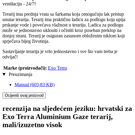
ventilaciju - 24/7!
Terarij ima prednja vrata sa šarkama koja omogućuju lak pristup
unutar terarija. Terarij ima praktičnu ladicu za podlogu koja upija
prskanje vode i povećava vlažnost u terariju. Ladica za podlogu
može se jednostavno ukloniti i očistiti kroz poseban preklop na
donjoj strani. Terarij je osiguran zasunom obloženim niklom koji
sprječava bijeg životinja.
Sastavljanje terarija je vrlo jednostavno i sve što vam treba je
odvijač!
Marke (proizvođači):
Exo Terra
Preuzimanja
Manual
(603,83 KB)
Ocijeniti ovaj proizvod
recenzija na sljedećem jeziku: hrvatski za
Exo Terra Aluminium Gaze terarij,
mali/izuzetno visok