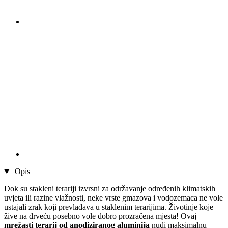
Opis
Dok su stakleni terariji izvrsni za održavanje određenih klimatskih
uvjeta ili razine vlažnosti, neke vrste gmazova i vodozemaca ne vole
ustajali zrak koji prevladava u staklenim terarijima. Životinje koje
žive na drveću posebno vole dobro prozračena mjesta! Ovaj
mrežasti terarij od anodiziranog aluminija
nudi maksimalnu