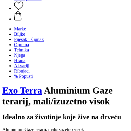
Marke
Biljke
Pijesak i šljunak
Oprema
Tehnika
Njega
Hrana
Akvariji
Ribnjaci
% Popusti
Exo Terra
Aluminium Gaze
terarij, mali/izuzetno visok
Idealno za životinje koje žive na drveću
Aluminium Gaze terarij, mali/izuzetno visok