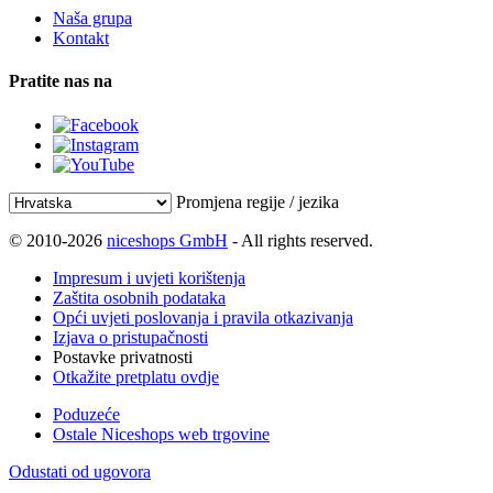
Naša grupa
Kontakt
Pratite nas na
Promjena regije / jezika
© 2010-2026
niceshops GmbH
- All rights reserved.
Impresum i uvjeti korištenja
Zaštita osobnih podataka
Opći uvjeti poslovanja i pravila otkazivanja
Izjava o pristupačnosti
Postavke privatnosti
Otkažite pretplatu ovdje
Poduzeće
Ostale Niceshops web trgovine
Odustati od ugovora