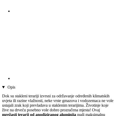
Opis
Dok su stakleni terariji izvrsni za održavanje određenih klimatskih
uvjeta ili razine vlažnosti, neke vrste gmazova i vodozemaca ne vole
ustajali zrak koji prevladava u staklenim terarijima. Životinje koje
žive na drveću posebno vole dobro prozračena mjesta! Ovaj
mrežasti terarij od anodiziranog aluminija
nudi maksimalnu