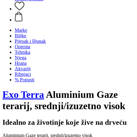
Marke
Biljke
Pijesak i šljunak
Oprema
Tehnika
Njega
Hrana
Akvariji
Ribnjaci
% Popusti
Exo Terra
Aluminium Gaze
terarij, srednji/izuzetno visok
Idealno za životinje koje žive na drveću
Aluminium Gaze terarij, srednji/izuzetno visok