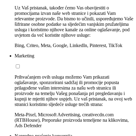
Uz Vaš pristanak, također ćemo Vas obavijestiti o
promocijama izvan naše web stranice i pokazati Vam
relevantne proizvode. Da bismo to učinili, uspoređujemo Vaše
šifrirane osobne podatke sa sljedećim vanjskim pružateljima
usluga i koristimo njihove kanale za online oglašavanje, pod
uvjetom da već koristite njihove usluge:
Bing, Criteo, Meta, Google, LinkedIn, Pinterest, TikTok
Marketing
Prihvaćanjem ovih usluga možemo Vam prikazati
oglašavanje, sponzorirani sadržaj ili promocije popusta
prilagođene vašim interesima za našu web stranicu ili
proizvode na temelju Vašeg ponašanja pri pregledavanju i
kupnji te mjeriti njihov uspjeh. Uz vaš pristanak, na ovoj web
stranici koristimo sljedeće usluge trećih strana:
Meta-Pixel, Microsoft Advertising, creativecdn.com
(RTBHouse), Preporuke proizvoda temeljene na klikovima,
Ads Defender
Napredno praćenje konverzija