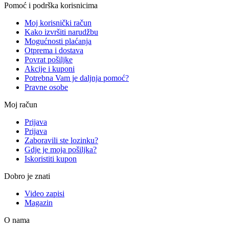
Pomoć i podrška korisnicima
Moj korisnički račun
Kako izvršiti narudžbu
Mogućnosti plaćanja
Otprema i dostava
Povrat pošiljke
Akcije i kuponi
Potrebna Vam je daljnja pomoć?
Pravne osobe
Moj račun
Prijava
Prijava
Zaboravili ste lozinku?
Gdje je moja pošiljka?
Iskoristiti kupon
Dobro je znati
Video zapisi
Magazin
O nama