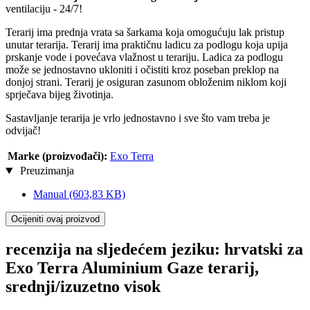
ventilaciju - 24/7!
Terarij ima prednja vrata sa šarkama koja omogućuju lak pristup
unutar terarija. Terarij ima praktičnu ladicu za podlogu koja upija
prskanje vode i povećava vlažnost u terariju. Ladica za podlogu
može se jednostavno ukloniti i očistiti kroz poseban preklop na
donjoj strani. Terarij je osiguran zasunom obloženim niklom koji
sprječava bijeg životinja.
Sastavljanje terarija je vrlo jednostavno i sve što vam treba je
odvijač!
Marke (proizvođači):
Exo Terra
Preuzimanja
Manual
(603,83 KB)
Ocijeniti ovaj proizvod
recenzija na sljedećem jeziku: hrvatski za
Exo Terra Aluminium Gaze terarij,
srednji/izuzetno visok