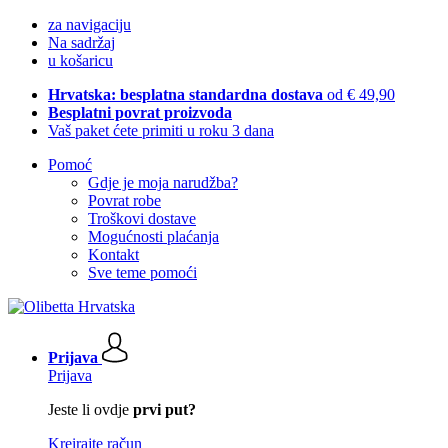
za navigaciju
Na sadržaj
u košaricu
Hrvatska: besplatna standardna dostava
od € 49,90
Besplatni povrat proizvoda
Vaš paket ćete primiti u roku 3 dana
Pomoć
Gdje je moja narudžba?
Povrat robe
Troškovi dostave
Mogućnosti plaćanja
Kontakt
Sve teme pomoći
Prijava
Prijava
Jeste li ovdje
prvi put?
Kreirajte račun