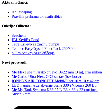
Aktualni članci:
Aquascaping
Pravilna prehrana ukrasnih ribica
Otkrijte Olibetta :
Seachem
JBL SediEx Pond
Tetra Crijevo za zračnu pumpu
Tetratec EasyCrystal Filter Pack 250/300
biOrb Set krpica za čišćenje
Novi proizvodi:
Me FlexTube filtarsko crijevo 16/22 mm (3 m), crni silikon
Me Carbo Ultra Flex, CO2 sustav (bez boce)
JONNYS AIR CONCEPT Mobil-Filter 10 x 10 x 42 cm
LED napajanje za akvarije Siena 330 i Vicenza 260 BT
Me My Tank Systema K33 27 L (33 x 38 x 22 cm) incl.
Slider 5 mm