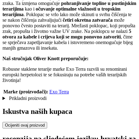
zraka. Ta izmjena omogućuje
pohranjivanje topline u pustinjskim
terarijima
kao i
očuvanje optimalne vlažnosti u tropskim
terarijima
. Poklopac se vrlo lako može skinuti u svrhu čišćenja te
se nakon čišćenja zahvaljujući
četiri okretna zatvarača
može
ponovno čvrsto postaviti na terarij. Mrežasti poklopac, koji propušta
zrak, propušta i životno važne UV zrake. Na poklopcu se nalazi
5
otvora za kabele i crijeva koji se mogu ponovno zatvoriti
, čime
se sprječava zapetljavanje kabela i istovremeno onemogućuje bijeg
manjih gmazova ili insekata.
Naš stručnjak Oliver Knott preporučuje:
Robusne staklene terarije marke Exo Terra razvili su renomirani
europski herpetolozi te se fokusiraju na potrebe vaših terarijskih
životinja!
Marke (proizvođači):
Exo Terra
Prikladni proizvodi
Iskustva naših kupaca
Ocijeniti ovaj proizvod
recenzija na sljedećem jeziku: hrvatski za