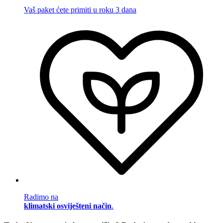
Vaš paket ćete primiti u roku 3 dana
Radimo na
klimatski osviješteni način
.