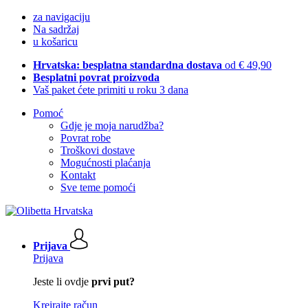
za navigaciju
Na sadržaj
u košaricu
Hrvatska: besplatna standardna dostava
od € 49,90
Besplatni povrat proizvoda
Vaš paket ćete primiti u roku 3 dana
Pomoć
Gdje je moja narudžba?
Povrat robe
Troškovi dostave
Mogućnosti plaćanja
Kontakt
Sve teme pomoći
Prijava
Prijava
Jeste li ovdje
prvi put?
Kreirajte račun