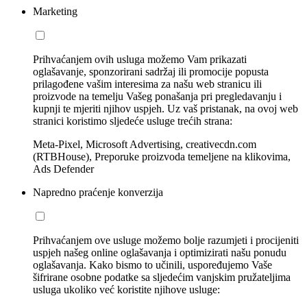
Marketing
Prihvaćanjem ovih usluga možemo Vam prikazati
oglašavanje, sponzorirani sadržaj ili promocije popusta
prilagođene vašim interesima za našu web stranicu ili
proizvode na temelju Vašeg ponašanja pri pregledavanju i
kupnji te mjeriti njihov uspjeh. Uz vaš pristanak, na ovoj web
stranici koristimo sljedeće usluge trećih strana:
Meta-Pixel, Microsoft Advertising, creativecdn.com
(RTBHouse), Preporuke proizvoda temeljene na klikovima,
Ads Defender
Napredno praćenje konverzija
Prihvaćanjem ove usluge možemo bolje razumjeti i procijeniti
uspjeh našeg online oglašavanja i optimizirati našu ponudu
oglašavanja. Kako bismo to učinili, uspoređujemo Vaše
šifrirane osobne podatke sa sljedećim vanjskim pružateljima
usluga ukoliko već koristite njihove usluge: