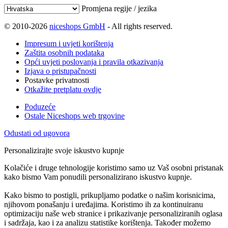
Promjena regije / jezika
© 2010-2026
niceshops GmbH
- All rights reserved.
Impresum i uvjeti korištenja
Zaštita osobnih podataka
Opći uvjeti poslovanja i pravila otkazivanja
Izjava o pristupačnosti
Postavke privatnosti
Otkažite pretplatu ovdje
Poduzeće
Ostale Niceshops web trgovine
Odustati od ugovora
Personalizirajte svoje iskustvo kupnje
Kolačiće i druge tehnologije koristimo samo uz Vaš osobni pristanak
kako bismo Vam ponudili personalizirano iskustvo kupnje.
Kako bismo to postigli, prikupljamo podatke o našim korisnicima,
njihovom ponašanju i uređajima. Koristimo ih za kontinuiranu
optimizaciju naše web stranice i prikazivanje personaliziranih oglasa
i sadržaja, kao i za analizu statistike korištenja. Također možemo