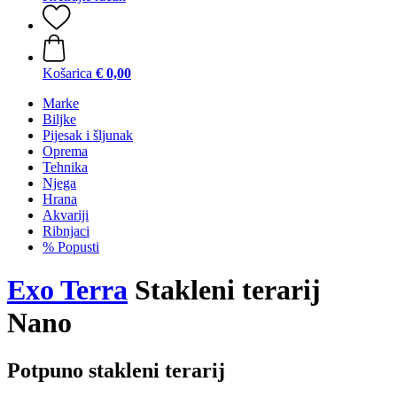
Košarica
€ 0,00
Marke
Biljke
Pijesak i šljunak
Oprema
Tehnika
Njega
Hrana
Akvariji
Ribnjaci
% Popusti
Exo Terra
Stakleni terarij
Nano
Potpuno stakleni terarij