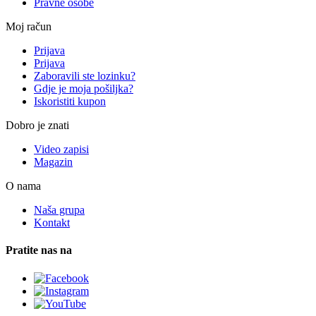
Pravne osobe
Moj račun
Prijava
Prijava
Zaboravili ste lozinku?
Gdje je moja pošiljka?
Iskoristiti kupon
Dobro je znati
Video zapisi
Magazin
O nama
Naša grupa
Kontakt
Pratite nas na