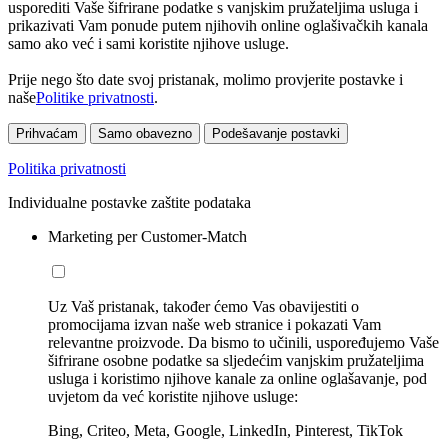
usporediti Vaše šifrirane podatke s vanjskim pružateljima usluga i
prikazivati Vam ponude putem njihovih online oglašivačkih kanala
samo ako već i sami koristite njihove usluge.
Prije nego što date svoj pristanak, molimo provjerite postavke i
naše
Politike privatnosti
.
Prihvaćam
Samo obavezno
Podešavanje postavki
Politika privatnosti
Individualne postavke zaštite podataka
Marketing per Customer-Match
Uz Vaš pristanak, također ćemo Vas obavijestiti o
promocijama izvan naše web stranice i pokazati Vam
relevantne proizvode. Da bismo to učinili, uspoređujemo Vaše
šifrirane osobne podatke sa sljedećim vanjskim pružateljima
usluga i koristimo njihove kanale za online oglašavanje, pod
uvjetom da već koristite njihove usluge:
Bing, Criteo, Meta, Google, LinkedIn, Pinterest, TikTok