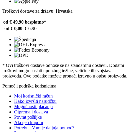
Troškovi dostave za državu: Hrvatska
od € 49,90
besplatno*
od € 0,00
€ 6,90
* Ovi troškovi dostave odnose se na standardnu ​​dostavu. Dodatni
troškovi mogu nastati npr. zbog težine, veličine ili svojstava
proizvoda. Ove podatke možete pronaći izravno u opisu proizvoda.
Pomoć i podrška korisnicima
Moj korisnički račun
Kako izvršiti narudžbu
Mogućnosti plaćanja
Otprema i dostava
Povrat pošiljke
Akcije i kuponi
Potrebna Vam je daljnja pomoć?