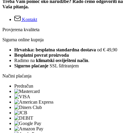
Treba Vam pomoć oko narudžbe? Rado ćemo odgovoriti na
Vaša pitanja.
Kontakt
Provjerena kvaliteta
Sigurna online kupnja
Hrvatska: besplatna standardna dostava
od € 49,90
Besplatni povrat proizvoda
Radimo na
klimatski osviješteni način
.
Sigurno plaćanje
SSL šifriranjem
Načini plaćanja
Predračun