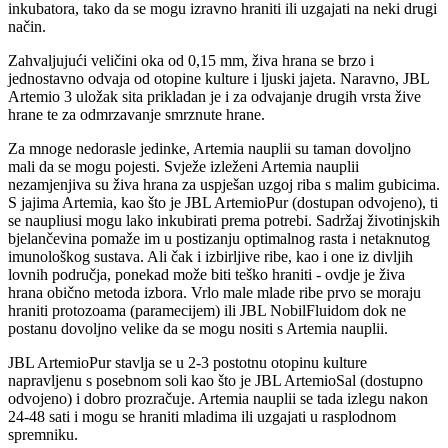
inkubatora, tako da se mogu izravno hraniti ili uzgajati na neki drugi
način.
Zahvaljujući veličini oka od 0,15 mm, živa hrana se brzo i
jednostavno odvaja od otopine kulture i ljuski jajeta. Naravno, JBL
Artemio 3 uložak sita prikladan je i za odvajanje drugih vrsta žive
hrane te za odmrzavanje smrznute hrane.
Za mnoge nedorasle jedinke, Artemia nauplii su taman dovoljno
mali da se mogu pojesti. Svježe izleženi Artemia nauplii
nezamjenjiva su živa hrana za uspješan uzgoj riba s malim gubicima.
S jajima Artemia, kao što je JBL ArtemioPur (dostupan odvojeno), ti
se naupliusi mogu lako inkubirati prema potrebi. Sadržaj životinjskih
bjelančevina pomaže im u postizanju optimalnog rasta i netaknutog
imunološkog sustava. Ali čak i izbirljive ribe, kao i one iz divljih
lovnih područja, ponekad može biti teško hraniti - ovdje je živa
hrana obično metoda izbora. Vrlo male mlade ribe prvo se moraju
hraniti protozoama (paramecijem) ili JBL NobilFluidom dok ne
postanu dovoljno velike da se mogu nositi s Artemia nauplii.
JBL ArtemioPur stavlja se u 2-3 postotnu otopinu kulture
napravljenu s posebnom soli kao što je JBL ArtemioSal (dostupno
odvojeno) i dobro prozračuje. Artemia nauplii se tada izlegu nakon
24-48 sati i mogu se hraniti mladima ili uzgajati u rasplodnom
spremniku.