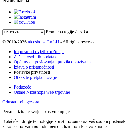
Pratite nas na
Promjena regije / jezika
© 2010-2026
niceshops GmbH
- All rights reserved.
Impresum i uvjeti korištenja
Zaštita osobnih podataka
Opći uvjeti poslovanja i pravila otkazivanja
Izjava o pristupačnosti
Postavke privatnosti
Otkažite pretplatu ovdje
Poduzeće
Ostale Niceshops web trgovine
Odustati od ugovora
Personalizirajte svoje iskustvo kupnje
Kolačiće i druge tehnologije koristimo samo uz Vaš osobni pristanak
kako bismo Vam ponudili personalizirano iskustvo kupnje.