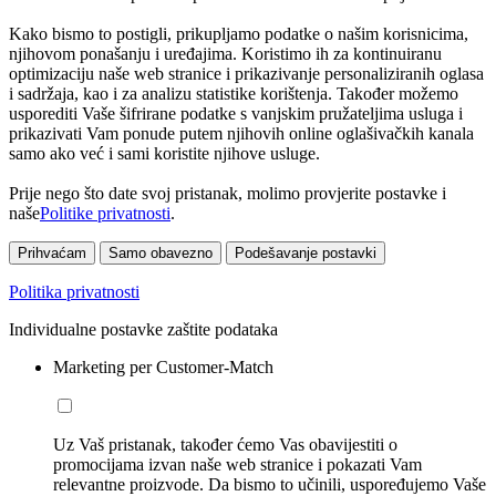
Kako bismo to postigli, prikupljamo podatke o našim korisnicima,
njihovom ponašanju i uređajima. Koristimo ih za kontinuiranu
optimizaciju naše web stranice i prikazivanje personaliziranih oglasa
i sadržaja, kao i za analizu statistike korištenja. Također možemo
usporediti Vaše šifrirane podatke s vanjskim pružateljima usluga i
prikazivati Vam ponude putem njihovih online oglašivačkih kanala
samo ako već i sami koristite njihove usluge.
Prije nego što date svoj pristanak, molimo provjerite postavke i
naše
Politike privatnosti
.
Prihvaćam
Samo obavezno
Podešavanje postavki
Politika privatnosti
Individualne postavke zaštite podataka
Marketing per Customer-Match
Uz Vaš pristanak, također ćemo Vas obavijestiti o
promocijama izvan naše web stranice i pokazati Vam
relevantne proizvode. Da bismo to učinili, uspoređujemo Vaše