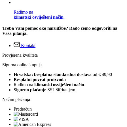
Radimo na
klimatski osviješteni način
.
Treba Vam pomoć oko narudžbe? Rado ćemo odgovoriti na
Vaša pitanja.
Kontakt
Provjerena kvaliteta
Sigurna online kupnja
Hrvatska: besplatna standardna dostava
od € 49,90
Besplatni povrat proizvoda
Radimo na
klimatski osviješteni način
.
Sigurno plaćanje
SSL šifriranjem
Načini plaćanja
Predračun