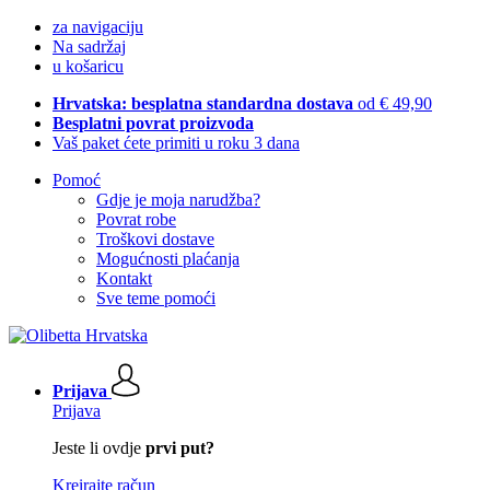
za navigaciju
Na sadržaj
u košaricu
Hrvatska: besplatna standardna dostava
od € 49,90
Besplatni povrat proizvoda
Vaš paket ćete primiti u roku 3 dana
Pomoć
Gdje je moja narudžba?
Povrat robe
Troškovi dostave
Mogućnosti plaćanja
Kontakt
Sve teme pomoći
Prijava
Prijava
Jeste li ovdje
prvi put?
Kreirajte račun