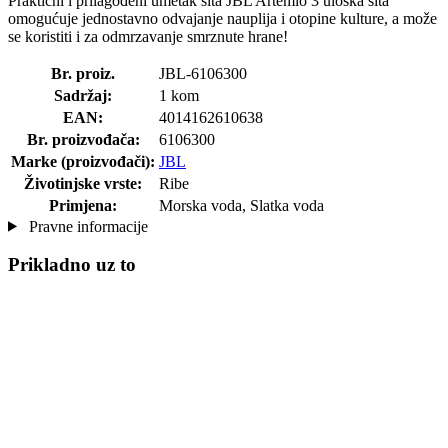
Praktični i prilagođeni umetak sita JBL Artemio 3 uloška sita
omogućuje jednostavno odvajanje nauplija i otopine kulture, a može
se koristiti i za odmrzavanje smrznute hrane!
Br. proiz.
JBL-6106300
Sadržaj:
1 kom
EAN:
4014162610638
Br. proizvođača:
6106300
Marke (proizvođači):
JBL
Životinjske vrste:
Ribe
Primjena:
Morska voda, Slatka voda
Pravne informacije
Prikladno uz to