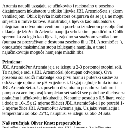
Artemia nauplii uzgajaju se učinkovito i racionalno u posebno
dizajniranom inkubatoru u obliku lijevka JBL ArtemioSeta s jakom
ventilacijom. Oblik lijevka inkubatora osigurava da se jaja ne mogu
smjestiti u mrtve kutove. Konstrukcija lijevka kao inkubatora s
integriranim odvodnim ventilom u posebno izrađenom postolju čini
uklanjanje izleženih Artemia nauplija vrlo lakim i praktičnim. Oblik
spremnika za leglo kao lijevak, zajedno sa snažnom ventilacijom
(pumpa za prozračivanje dostupna zasebno ili u JBL ArtemioSet+),
omogućuje maksimalnu stopu izlijeganja nauplija, a time i
najučinkovitije moguće hranjenje mladih riba.
Primjena:
JBL ArtemioPur Artemia jaja se izlegu u 2-3 postotnoj otopini soli.
To najbolje radi s JBL ArtemioSal (dostupan odvojeno). Ova
posebna sol sadrži mikroalge kao prvu hranu i puferski sustav za
održavanje optimalne pH vrijednosti. Uzgoj najbolje funkcionira u
JBL ArtemioSet-u. Uz posebno dizajniranu posudu za kulturu i
pumpu za aerator, ovaj kompletan set sadrži sve potrebne dijelove za
praktičnu i učinkovitu inkubaciju. Napunite posudu s 0,5 litara vode
i dodajte 10-15g (2 mjerne žličice) JBL ArtemioSal-a i po potrebi 1-
3 mjerne žlice JBL ArtemioPur Artemia jaja. Uz jaku ventilaciju i
temperaturu od oko 25°C, naupliusi se izlegu za oko 24 sata.
Naš stručnjak Oliver Knott preporučuje: