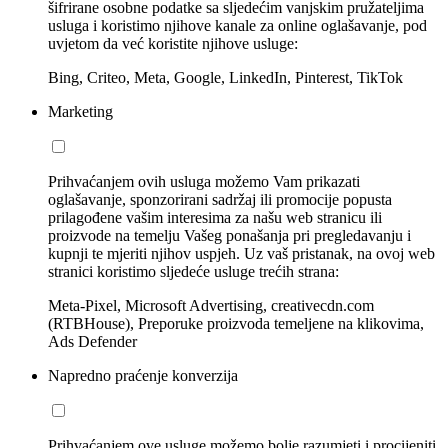
šifrirane osobne podatke sa sljedećim vanjskim pružateljima
usluga i koristimo njihove kanale za online oglašavanje, pod
uvjetom da već koristite njihove usluge:
Bing, Criteo, Meta, Google, LinkedIn, Pinterest, TikTok
Marketing
Prihvaćanjem ovih usluga možemo Vam prikazati
oglašavanje, sponzorirani sadržaj ili promocije popusta
prilagođene vašim interesima za našu web stranicu ili
proizvode na temelju Vašeg ponašanja pri pregledavanju i
kupnji te mjeriti njihov uspjeh. Uz vaš pristanak, na ovoj web
stranici koristimo sljedeće usluge trećih strana:
Meta-Pixel, Microsoft Advertising, creativecdn.com
(RTBHouse), Preporuke proizvoda temeljene na klikovima,
Ads Defender
Napredno praćenje konverzija
Prihvaćanjem ove usluge možemo bolje razumjeti i procijeniti