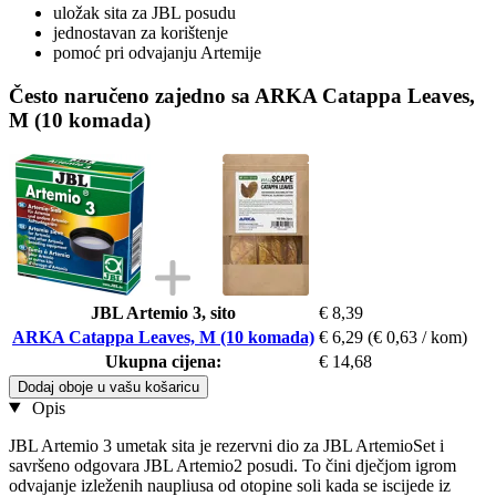
uložak sita za JBL posudu
jednostavan za korištenje
pomoć pri odvajanju Artemije
Često naručeno zajedno sa ARKA Catappa Leaves,
M (10 komada)
JBL Artemio 3, sito
€ 8,39
ARKA Catappa Leaves, M (10 komada)
€ 6,29
(€ 0,63 / kom)
Ukupna cijena:
€ 14,68
Dodaj oboje u vašu košaricu
Opis
JBL Artemio 3 umetak sita je rezervni dio za JBL ArtemioSet i
savršeno odgovara JBL Artemio2 posudi. To čini dječjom igrom
odvajanje izleženih naupliusa od otopine soli kada se iscijede iz