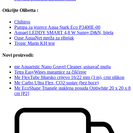
Otkrijte Olibetta :
Chihiros
Pumpa za jezerce Aqua Stark Eco P3400E-00
Aquael LEDDY SMART 4,8 W Sunny D&N, bijela
Oase AquaNet mreža za ribnjak
Tropic Marin KH test
Novi proizvodi:
me Aquaristic Nano Gravel Cleaner, usisavač mulja
Tetra EasyWipes maramice za čišćenje
Me FlexTube filtarsko crijevo 16/22 mm (3 m), crni silikon
Me Carbo Ultra Flex, CO2 sustav (bez boce)
Me EcoShape Triangle staklena posuda Optiwhite 20 x 20 x 8
cm [P2]