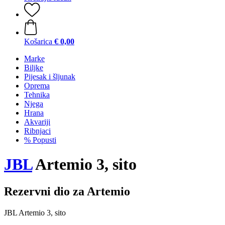
Košarica
€ 0,00
Marke
Biljke
Pijesak i šljunak
Oprema
Tehnika
Njega
Hrana
Akvariji
Ribnjaci
% Popusti
JBL
Artemio 3, sito
Rezervni dio za Artemio
JBL Artemio 3, sito