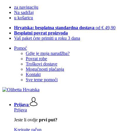
za navigaciju
Na sadržaj
u košaricu
Hrvatska: besplatna standardna dostava
od € 49,90
Besplatni povrat proizvoda
Vaš paket ćete primiti u roku 3 dana
Pomoć
Gdje je moja narudžba?
Povrat robe
Troškovi dostave
Mogućnosti plaćanja
Kontakt
Sve teme pomoći
Prijava
Prijava
Jeste li ovdje
prvi put?
Kreirajte račun