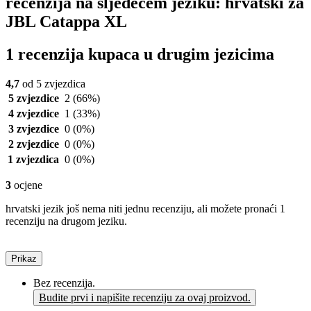
recenzija na sljedećem jeziku: hrvatski za
JBL Catappa XL
1 recenzija kupaca u drugim jezicima
4,7
od 5 zvjezdica
5 zvjezdice
2
(66%)
4 zvjezdice
1
(33%)
3 zvjezdice
0
(0%)
2 zvjezdice
0
(0%)
1 zvjezdica
0
(0%)
3
ocjene
hrvatski jezik još nema niti jednu recenziju, ali možete pronaći 1
recenziju na drugom jeziku.
Prikaz
Bez recenzija.
Budite prvi i napišite recenziju za ovaj proizvod.