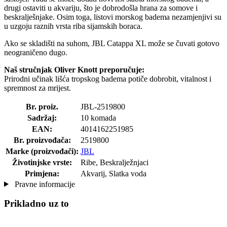
drugi ostaviti u akvariju, što je dobrodošla hrana za somove i
beskralješnjake. Osim toga, listovi morskog badema nezamjenjivi su
u uzgoju raznih vrsta riba sijamskih boraca.
Ako se skladišti na suhom, JBL Catappa XL može se čuvati gotovo
neograničeno dugo.
Naš stručnjak Oliver Knott preporučuje:
Prirodni učinak lišća tropskog badema potiče dobrobit, vitalnost i
spremnost za mrijest.
Br. proiz.
JBL-2519800
Sadržaj:
10 komada
EAN:
4014162251985
Br. proizvođača:
2519800
Marke (proizvođači):
JBL
Životinjske vrste:
Ribe, Beskralježnjaci
Primjena:
Akvarij, Slatka voda
Pravne informacije
Prikladno uz to