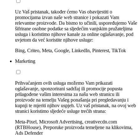
Uz Vaš pristanak, također ćemo Vas obavijestiti o
promocijama izvan naše web stranice i pokazati Vam
relevantne proizvode. Da bismo to učinili, uspoređujemo Vaše
šifrirane osobne podatke sa sljedećim vanjskim pružateljima
usluga i koristimo njihove kanale za online oglašavanje, pod
uvjetom da već koristite njihove usluge:
Bing, Criteo, Meta, Google, LinkedIn, Pinterest, TikTok
Marketing
Prihvaćanjem ovih usluga možemo Vam prikazati
oglašavanje, sponzorirani sadržaj ili promocije popusta
prilagođene vašim interesima za našu web stranicu ili
proizvode na temelju Vašeg ponašanja pri pregledavanju i
kupnji te mjeriti njihov uspjeh. Uz vaš pristanak, na ovoj web
stranici koristimo sljedeće usluge trećih strana:
Meta-Pixel, Microsoft Advertising, creativecdn.com
(RTBHouse), Preporuke proizvoda temeljene na klikovima,
Ads Defender