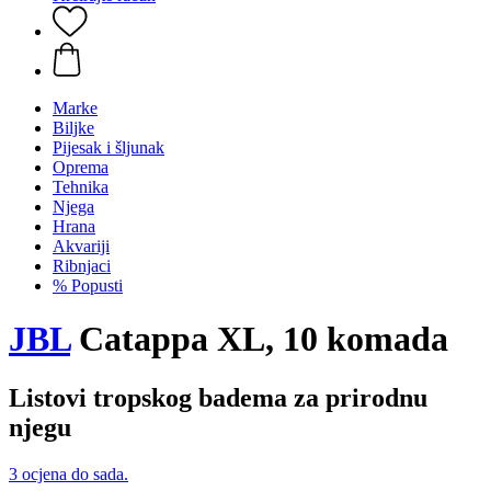
Marke
Biljke
Pijesak i šljunak
Oprema
Tehnika
Njega
Hrana
Akvariji
Ribnjaci
% Popusti
JBL
Catappa XL, 10 komada
Listovi tropskog badema za prirodnu
njegu
3 ocjena do sada.