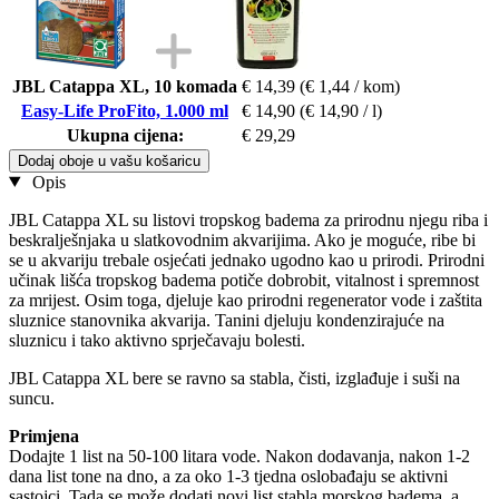
JBL Catappa XL, 10 komada
€ 14,39
(€ 1,44 / kom)
Easy-Life ProFito, 1.000 ml
€ 14,90
(€ 14,90 / l)
Ukupna cijena:
€ 29,29
Dodaj oboje u vašu košaricu
Opis
JBL Catappa XL su listovi tropskog badema za prirodnu njegu riba i
beskralješnjaka u slatkovodnim akvarijima. Ako je moguće, ribe bi
se u akvariju trebale osjećati jednako ugodno kao u prirodi. Prirodni
učinak lišća tropskog badema potiče dobrobit, vitalnost i spremnost
za mrijest. Osim toga, djeluje kao prirodni regenerator vode i zaštita
sluznice stanovnika akvarija. Tanini djeluju kondenzirajuće na
sluznicu i tako aktivno sprječavaju bolesti.
JBL Catappa XL bere se ravno sa stabla, čisti, izglađuje i suši na
suncu.
Primjena
Dodajte 1 list na 50-100 litara vode. Nakon dodavanja, nakon 1-2
dana list tone na dno, a za oko 1-3 tjedna oslobađaju se aktivni
sastojci. Tada se može dodati novi list stabla morskog badema, a