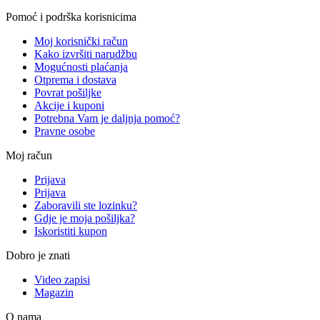
Pomoć i podrška korisnicima
Moj korisnički račun
Kako izvršiti narudžbu
Mogućnosti plaćanja
Otprema i dostava
Povrat pošiljke
Akcije i kuponi
Potrebna Vam je daljnja pomoć?
Pravne osobe
Moj račun
Prijava
Prijava
Zaboravili ste lozinku?
Gdje je moja pošiljka?
Iskoristiti kupon
Dobro je znati
Video zapisi
Magazin
O nama