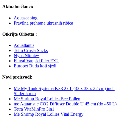
Aktualni članci:
Aquascaping
Pravilna prehrana ukrasnih ribica
Otkrijte Olibetta :
Aquatlantis
Tetra Crusta Sticks
Nyos Nitrate+
Fluval Vanjski filter FX2
Europet Buda koji sjedi
Novi proizvodi:
Me My Tank Systema K33 27 L (33 x 38 x 22 cm) incl.
Slider 5 mm
Me Shrimp Royal Lollies Bee Pollen
me Aquaristic CO2 Diffuser Double U 45 cm (do 450 L)
Tetra VitaMinPro 3in1
Me Shrimp Royal Lollies Vital Energy