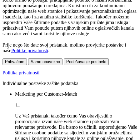
njihovom ponašanju i uređajima. Koristimo ih za kontinuiranu
optimizaciju naše web stranice i prikazivanje personaliziranih oglasa
i sadržaja, kao i za analizu statistike korištenja. Također možemo
usporediti Vaše šifrirane podatke s vanjskim pružateljima usluga i
prikazivati Vam ponude putem njihovih online oglašivačkih kanala
samo ako već i sami koristite njihove usluge.
Prije nego što date svoj pristanak, molimo provjerite postavke i
naše
Politike privatnosti
.
Prihvaćam
Samo obavezno
Podešavanje postavki
Politika privatnosti
Individualne postavke zaštite podataka
Marketing per Customer-Match
Uz Vaš pristanak, također ćemo Vas obavijestiti o
promocijama izvan naše web stranice i pokazati Vam
relevantne proizvode. Da bismo to učinili, uspoređujemo Vaše
šifrirane osobne podatke sa sljedećim vanjskim pružateljima
usluga i koristimo njihove kanale za online oglašavanje, pod