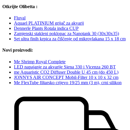
Otkrijte Olibetta :
Fluval
Aquael PLATINIUM grijač za akvarij
Dennerle Plants Rotala indica CUP
Zamjenski stakleni poklopac za Nanotank 30 (30x30x35)
Set ultra finih krpica za čišćenje od mikrovlakana 15 x 18 cm
Novi proizvodi:
Me Shrimp Royal Complete
LED napajanje za akvarije Siena 330 i Vicenza 260 BT
me Aquaristic CO2 Diffuser Double U 45 cm (do 450 L)
JONNYS AIR CONCEPT Mobil-Filter 10 x 10 x 32 cm
Me FlexTube filtarsko crijevo 19/25 mm (3 m), crni silikon