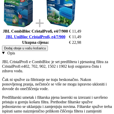
JBL CombiBloc CristalProfi, e4/7/900
€ 11,49
JBL UniBloc CristalProfi, e4/7/900
€ 11,49
Ukupna cijena:
€ 22,98
Dodaj oboje u vašu košaricu
Opis
JBL CristalProfi e CombiBloc je set predfiltera i pjenastog filtra za
CristalProfi e402, 702, 902, 1502 i 1902 koji osigurava čistu i
zdravu vodu.
Čak ni spužve za filtriranje ne traju beskonačno. Nakon
ponovljenog pranja, nečistoće se više ne mogu ispravno ukloniti i
dovode do onečišćenja vode.
Predfiltarski umetak i filtarska pjena laserski su izrezani i savršeno
pristaju u gornju košaru filtra. Prethodne filtarske spužve
jednostavno se uklanjaju i zamjenjuju novima. Filtarske spužve treba
ispirati samo naizmjenično prilikom čišćenja filtera i zamijeniti