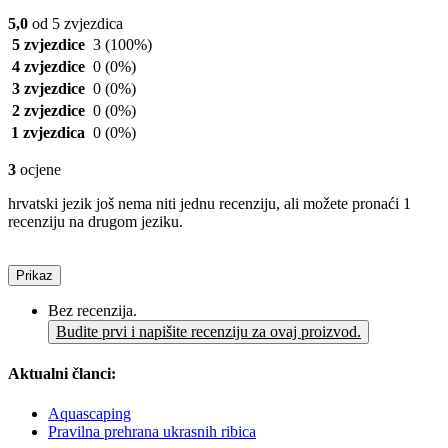
5,0
od 5 zvjezdica
5 zvjezdice
3
(100%)
4 zvjezdice
0
(0%)
3 zvjezdice
0
(0%)
2 zvjezdice
0
(0%)
1 zvjezdica
0
(0%)
3
ocjene
hrvatski jezik još nema niti jednu recenziju, ali možete pronaći 1
recenziju na drugom jeziku.
Prikaz
Bez recenzija.
Budite prvi i napišite recenziju za ovaj proizvod.
Aktualni članci:
Aquascaping
Pravilna prehrana ukrasnih ribica