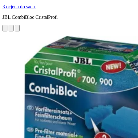
3 ocjena do sada.
JBL CombiBloc CristalProfi