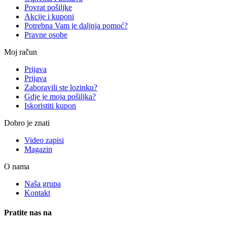
Povrat pošiljke
Akcije i kuponi
Potrebna Vam je daljnja pomoć?
Pravne osobe
Moj račun
Prijava
Prijava
Zaboravili ste lozinku?
Gdje je moja pošiljka?
Iskoristiti kupon
Dobro je znati
Video zapisi
Magazin
O nama
Naša grupa
Kontakt
Pratite nas na