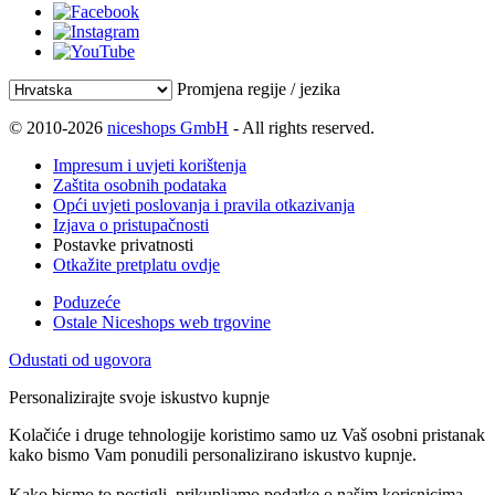
Promjena regije / jezika
© 2010-2026
niceshops GmbH
- All rights reserved.
Impresum i uvjeti korištenja
Zaštita osobnih podataka
Opći uvjeti poslovanja i pravila otkazivanja
Izjava o pristupačnosti
Postavke privatnosti
Otkažite pretplatu ovdje
Poduzeće
Ostale Niceshops web trgovine
Odustati od ugovora
Personalizirajte svoje iskustvo kupnje
Kolačiće i druge tehnologije koristimo samo uz Vaš osobni pristanak
kako bismo Vam ponudili personalizirano iskustvo kupnje.
Kako bismo to postigli, prikupljamo podatke o našim korisnicima,