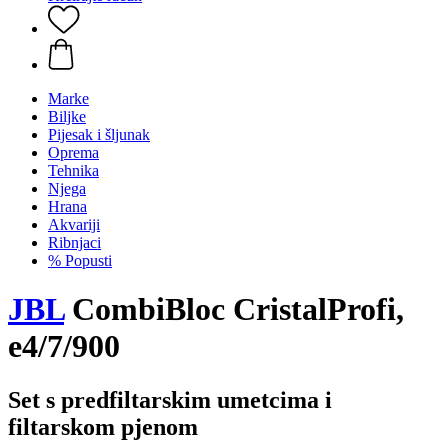
Marke
Biljke
Pijesak i šljunak
Oprema
Tehnika
Njega
Hrana
Akvariji
Ribnjaci
% Popusti
JBL
CombiBloc CristalProfi,
e4/7/900
Set s predfiltarskim umetcima i
filtarskom pjenom