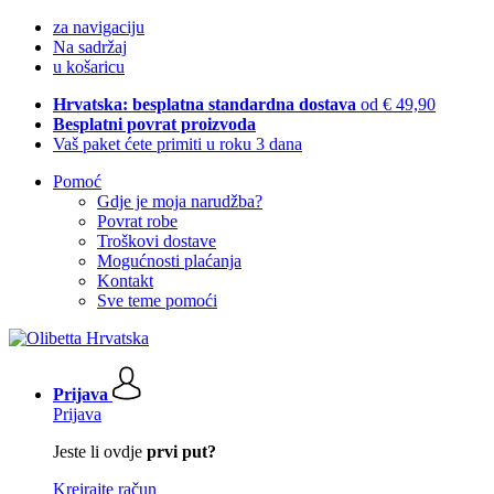
za navigaciju
Na sadržaj
u košaricu
Hrvatska: besplatna standardna dostava
od € 49,90
Besplatni povrat proizvoda
Vaš paket ćete primiti u roku 3 dana
Pomoć
Gdje je moja narudžba?
Povrat robe
Troškovi dostave
Mogućnosti plaćanja
Kontakt
Sve teme pomoći
Prijava
Prijava
Jeste li ovdje
prvi put?
Kreirajte račun