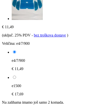
€ 11,49
(uključ. 25% PDV
-
bez troškova dostave
)
Veličina:
e4/7/900
e4/7/900
€ 11,49
e1500
€ 17,69
Na zalihama imamo još samo 2 komada.