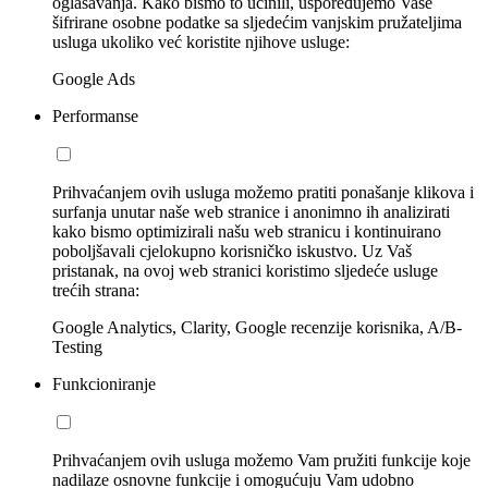
oglašavanja. Kako bismo to učinili, uspoređujemo Vaše
šifrirane osobne podatke sa sljedećim vanjskim pružateljima
usluga ukoliko već koristite njihove usluge:
Google Ads
Performanse
Prihvaćanjem ovih usluga možemo pratiti ponašanje klikova i
surfanja unutar naše web stranice i anonimno ih analizirati
kako bismo optimizirali našu web stranicu i kontinuirano
poboljšavali cjelokupno korisničko iskustvo. Uz Vaš
pristanak, na ovoj web stranici koristimo sljedeće usluge
trećih strana:
Google Analytics, Clarity, Google recenzije korisnika, A/B-
Testing
Funkcioniranje
Prihvaćanjem ovih usluga možemo Vam pružiti funkcije koje
nadilaze osnovne funkcije i omogućuju Vam udobno