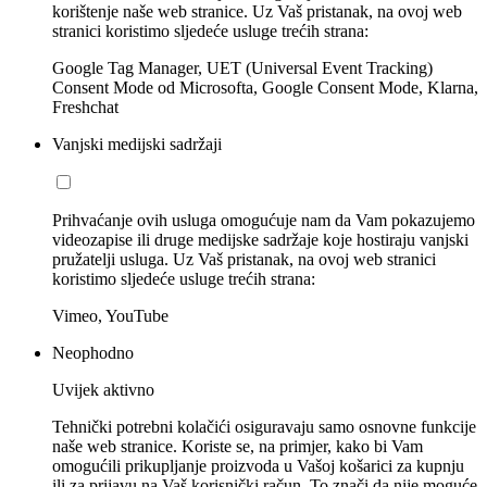
korištenje naše web stranice. Uz Vaš pristanak, na ovoj web
stranici koristimo sljedeće usluge trećih strana:
Google Tag Manager, UET (Universal Event Tracking)
Consent Mode od Microsofta, Google Consent Mode, Klarna,
Freshchat
Vanjski medijski sadržaji
Prihvaćanje ovih usluga omogućuje nam da Vam pokazujemo
videozapise ili druge medijske sadržaje koje hostiraju vanjski
pružatelji usluga. Uz Vaš pristanak, na ovoj web stranici
koristimo sljedeće usluge trećih strana:
Vimeo, YouTube
Neophodno
Uvijek aktivno
Tehnički potrebni kolačići osiguravaju samo osnovne funkcije
naše web stranice. Koriste se, na primjer, kako bi Vam
omogućili prikupljanje proizvoda u Vašoj košarici za kupnju
ili za prijavu na Vaš korisnički račun. To znači da nije moguće