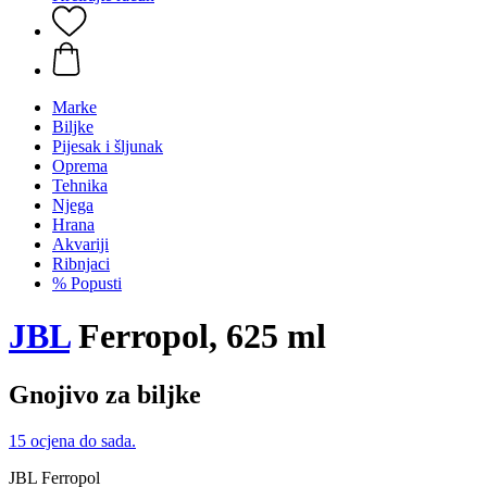
Marke
Biljke
Pijesak i šljunak
Oprema
Tehnika
Njega
Hrana
Akvariji
Ribnjaci
% Popusti
JBL
Ferropol, 625 ml
Gnojivo za biljke
15 ocjena do sada.
JBL Ferropol