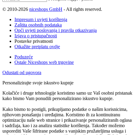
© 2010-2026
niceshops GmbH
- All rights reserved.
Impresum i uvjeti korištenja
Zaštita osobnih podataka
Opći uvjeti poslovanja i pravila otkazivanja
Izjava o pristupačnosti
Postavke privatnosti
Otkažite pretplatu ovdje
Poduzeće
Ostale Niceshops web trgovine
Odustati od ugovora
Personalizirajte svoje iskustvo kupnje
Kolačiće i druge tehnologije koristimo samo uz Vaš osobni pristanak
kako bismo Vam ponudili personalizirano iskustvo kupnje.
Kako bismo to postigli, prikupljamo podatke o našim korisnicima,
njihovom ponašanju i uređajima. Koristimo ih za kontinuiranu
optimizaciju naše web stranice i prikazivanje personaliziranih oglasa
i sadržaja, kao i za analizu statistike korištenja. Također možemo
usporediti Vaše šifrirane podatke s vanjskim pružateljima usluga i