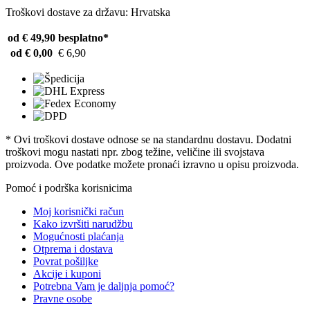
Troškovi dostave za državu: Hrvatska
od € 49,90
besplatno*
od € 0,00
€ 6,90
* Ovi troškovi dostave odnose se na standardnu ​​dostavu. Dodatni
troškovi mogu nastati npr. zbog težine, veličine ili svojstava
proizvoda. Ove podatke možete pronaći izravno u opisu proizvoda.
Pomoć i podrška korisnicima
Moj korisnički račun
Kako izvršiti narudžbu
Mogućnosti plaćanja
Otprema i dostava
Povrat pošiljke
Akcije i kuponi
Potrebna Vam je daljnja pomoć?
Pravne osobe