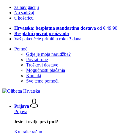
za navigaciju
Na sadržaj
u košaricu
Hrvatska: besplatna standardna dostava
od € 49,90
Besplatni povrat proizvoda
Vaš paket ćete primiti u roku 3 dana
Pomoć
Gdje je moja narudžba?
Povrat robe
Troškovi dostave
Mogućnosti plaćanja
Kontakt
Sve teme pomoći
Prijava
Prijava
Jeste li ovdje
prvi put?
Kreirajte račun