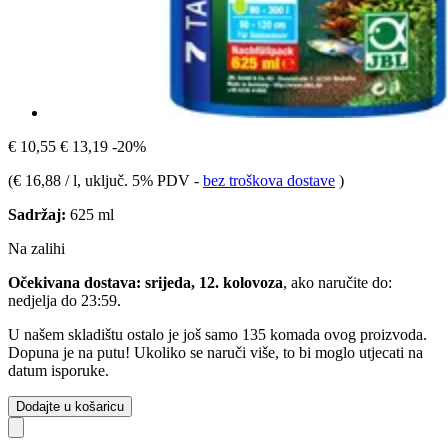
€ 10,55
€ 13,19
-20%
(
€ 16,88 / l
, uključ. 5% PDV
-
bez troškova dostave
)
Sadržaj:
625 ml
Na zalihi
Očekivana dostava: srijeda, 12. kolovoza
, ako naručite do:
nedjelja do 23:59
.
U našem skladištu ostalo je još samo 135 komada ovog proizvoda.
Dopuna je na putu! Ukoliko se naruči više, to bi moglo utjecati na
datum isporuke.
Dodajte u košaricu