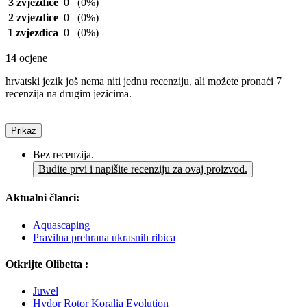
3 zvjezdice
0
(0%)
2 zvjezdice
0
(0%)
1 zvjezdica
0
(0%)
14
ocjene
hrvatski jezik još nema niti jednu recenziju, ali možete pronaći 7
recenzija na drugim jezicima.
Prikaz
Bez recenzija.
Budite prvi i napišite recenziju za ovaj proizvod.
Aktualni članci:
Aquascaping
Pravilna prehrana ukrasnih ribica
Otkrijte Olibetta :
Juwel
Hydor Rotor Koralia Evolution