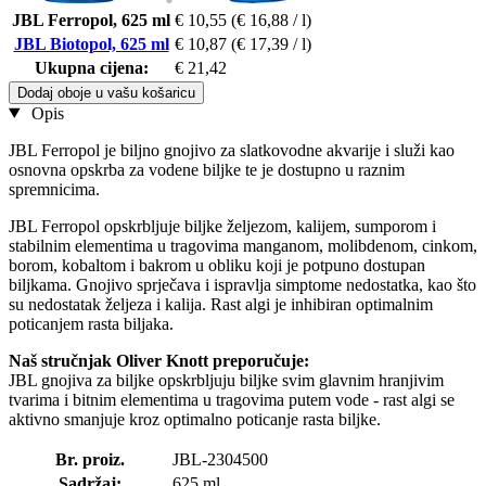
JBL Ferropol, 625 ml
€ 10,55
(€ 16,88 / l)
JBL Biotopol, 625 ml
€ 10,87
(€ 17,39 / l)
Ukupna cijena:
€ 21,42
Dodaj oboje u vašu košaricu
Opis
JBL Ferropol je biljno gnojivo za slatkovodne akvarije i služi kao
osnovna opskrba za vodene biljke te je dostupno u raznim
spremnicima.
JBL Ferropol opskrbljuje biljke željezom, kalijem, sumporom i
stabilnim elementima u tragovima manganom, molibdenom, cinkom,
borom, kobaltom i bakrom u obliku koji je potpuno dostupan
biljkama. Gnojivo sprječava i ispravlja simptome nedostatka, kao što
su nedostatak željeza i kalija. Rast algi je inhibiran optimalnim
poticanjem rasta biljaka.
Naš stručnjak Oliver Knott preporučuje:
JBL gnojiva za biljke opskrbljuju biljke svim glavnim hranjivim
tvarima i bitnim elementima u tragovima putem vode - rast algi se
aktivno smanjuje kroz optimalno poticanje rasta biljke.
Br. proiz.
JBL-2304500
Sadržaj:
625 ml