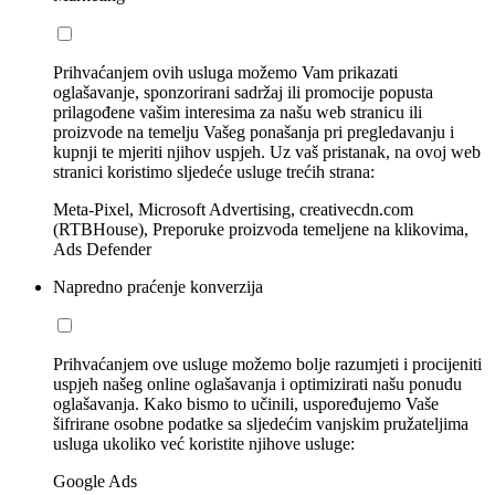
Prihvaćanjem ovih usluga možemo Vam prikazati
oglašavanje, sponzorirani sadržaj ili promocije popusta
prilagođene vašim interesima za našu web stranicu ili
proizvode na temelju Vašeg ponašanja pri pregledavanju i
kupnji te mjeriti njihov uspjeh. Uz vaš pristanak, na ovoj web
stranici koristimo sljedeće usluge trećih strana:
Meta-Pixel, Microsoft Advertising, creativecdn.com
(RTBHouse), Preporuke proizvoda temeljene na klikovima,
Ads Defender
Napredno praćenje konverzija
Prihvaćanjem ove usluge možemo bolje razumjeti i procijeniti
uspjeh našeg online oglašavanja i optimizirati našu ponudu
oglašavanja. Kako bismo to učinili, uspoređujemo Vaše
šifrirane osobne podatke sa sljedećim vanjskim pružateljima
usluga ukoliko već koristite njihove usluge:
Google Ads