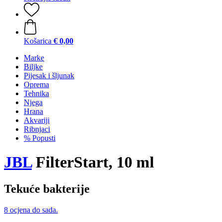
Košarica
€ 0,00
Marke
Biljke
Pijesak i šljunak
Oprema
Tehnika
Njega
Hrana
Akvariji
Ribnjaci
% Popusti
JBL
FilterStart, 10 ml
Tekuće bakterije
8 ocjena do sada.