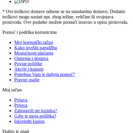
* Ovi troškovi dostave odnose se na standardnu ​​dostavu. Dodatni
troškovi mogu nastati npr. zbog težine, veličine ili svojstava
proizvoda. Ove podatke možete pronaći izravno u opisu proizvoda.
Pomoć i podrška korisnicima
Moj korisnički račun
Kako izvršiti narudžbu
Mogućnosti plaćanja
Otprema i dostava
Povrat pošiljke
Akcije i kuponi
Potrebna Vam je daljnja pomoć?
Pravne osobe
Moj račun
Prijava
Prijava
Zaboravili ste lozinku?
Gdje je moja pošiljka?
Iskoristiti kupon
Dobro je znati