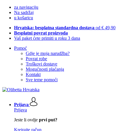
za navigaciju
Na sadržaj
u košaricu
Hrvatska: besplatna standardna dostava
od € 49,90
Besplatni povrat proizvoda
Vaš paket ćete primiti u roku 3 dana
Pomoć
Gdje je moja narudžba?
Povrat robe
Troškovi dostave
Mogućnosti plaćanja
Kontakt
Sve teme pomoći
Prijava
Prijava
Jeste li ovdje
prvi put?
Kreirajte račun