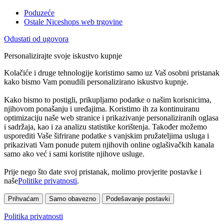
Poduzeće
Ostale Niceshops web trgovine
Odustati od ugovora
Personalizirajte svoje iskustvo kupnje
Kolačiće i druge tehnologije koristimo samo uz Vaš osobni pristanak
kako bismo Vam ponudili personalizirano iskustvo kupnje.
Kako bismo to postigli, prikupljamo podatke o našim korisnicima,
njihovom ponašanju i uređajima. Koristimo ih za kontinuiranu
optimizaciju naše web stranice i prikazivanje personaliziranih oglasa
i sadržaja, kao i za analizu statistike korištenja. Također možemo
usporediti Vaše šifrirane podatke s vanjskim pružateljima usluga i
prikazivati Vam ponude putem njihovih online oglašivačkih kanala
samo ako već i sami koristite njihove usluge.
Prije nego što date svoj pristanak, molimo provjerite postavke i
naše
Politike privatnosti
.
Prihvaćam
Samo obavezno
Podešavanje postavki
Politika privatnosti