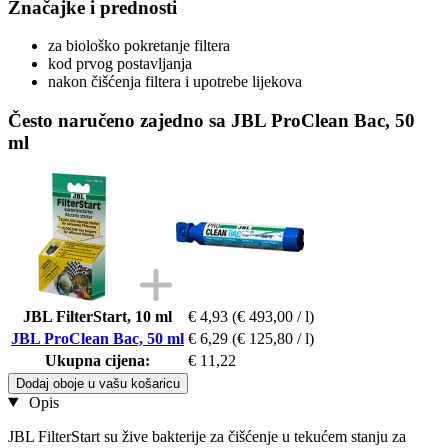
Značajke i prednosti
za biološko pokretanje filtera
kod prvog postavljanja
nakon čišćenja filtera i upotrebe lijekova
Često naručeno zajedno sa JBL ProClean Bac, 50
ml
JBL FilterStart, 10 ml
€ 4,93
(€ 493,00 / l)
JBL ProClean Bac, 50 ml
€ 6,29
(€ 125,80 / l)
Ukupna cijena:
€ 11,22
Dodaj oboje u vašu košaricu
Opis
JBL FilterStart su žive bakterije za čišćenje u tekućem stanju za