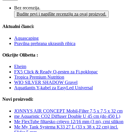
Bez recenzija.
Budite prvi i napišite recenziju za ovaj proizvod.
Aktualni članci:
Aquascaping
Pravilna prehrana ukrasnih ribica
Otkrijte Olibetta :
Eheim
FX5 Click & Ready O-prsten za Fi.poklopac
Tropica Premium Nutrition
WIO SILVER SHADOW Gravel
Aquatlantis Y-kabel za EasyLed Universal
Novi proizvodi:
JONNYS AIR CONCEPT Mobil-Filter 7,5 x 7,5 x 32 cm
me Aquaristic CO2 Diffuser Double U 45 cm (do 450 L)
Me FlexTube filtarsko crijevo 12/16 mm (3 m), crni silikon
Me My Tank Systema K33 27 L (33 x 38 x 22 cm) incl.