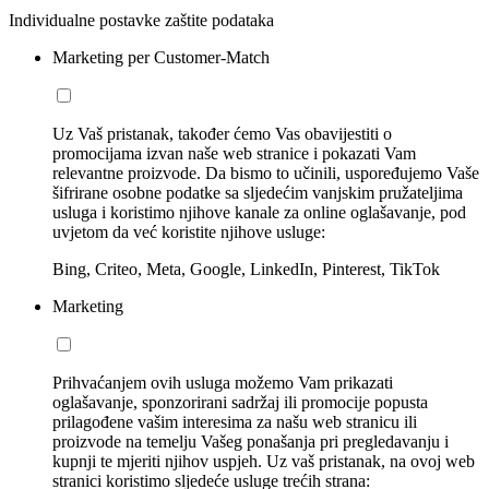
Individualne postavke zaštite podataka
Marketing per Customer-Match
Uz Vaš pristanak, također ćemo Vas obavijestiti o
promocijama izvan naše web stranice i pokazati Vam
relevantne proizvode. Da bismo to učinili, uspoređujemo Vaše
šifrirane osobne podatke sa sljedećim vanjskim pružateljima
usluga i koristimo njihove kanale za online oglašavanje, pod
uvjetom da već koristite njihove usluge:
Bing, Criteo, Meta, Google, LinkedIn, Pinterest, TikTok
Marketing
Prihvaćanjem ovih usluga možemo Vam prikazati
oglašavanje, sponzorirani sadržaj ili promocije popusta
prilagođene vašim interesima za našu web stranicu ili
proizvode na temelju Vašeg ponašanja pri pregledavanju i
kupnji te mjeriti njihov uspjeh. Uz vaš pristanak, na ovoj web
stranici koristimo sljedeće usluge trećih strana: