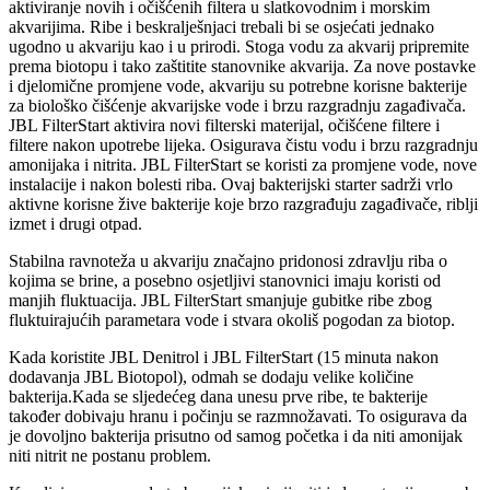
aktiviranje novih i očišćenih filtera u slatkovodnim i morskim
akvarijima. Ribe i beskralješnjaci trebali bi se osjećati jednako
ugodno u akvariju kao i u prirodi. Stoga vodu za akvarij pripremite
prema biotopu i tako zaštitite stanovnike akvarija. Za nove postavke
i djelomične promjene vode, akvariju su potrebne korisne bakterije
za biološko čišćenje akvarijske vode i brzu razgradnju zagađivača.
JBL FilterStart aktivira novi filterski materijal, očišćene filtere i
filtere nakon upotrebe lijeka. Osigurava čistu vodu i brzu razgradnju
amonijaka i nitrita. JBL FilterStart se koristi za promjene vode, nove
instalacije i nakon bolesti riba. Ovaj bakterijski starter sadrži vrlo
aktivne korisne žive bakterije koje brzo razgrađuju zagađivače, riblji
izmet i drugi otpad.
Stabilna ravnoteža u akvariju značajno pridonosi zdravlju riba o
kojima se brine, a posebno osjetljivi stanovnici imaju koristi od
manjih fluktuacija. JBL FilterStart smanjuje gubitke ribe zbog
fluktuirajućih parametara vode i stvara okoliš pogodan za biotop.
Kada koristite JBL Denitrol i JBL FilterStart (15 minuta nakon
dodavanja JBL Biotopol), odmah se dodaju velike količine
bakterija.Kada se sljedećeg dana unesu prve ribe, te bakterije
također dobivaju hranu i počinju se razmnožavati. To osigurava da
je dovoljno bakterija prisutno od samog početka i da niti amonijak
niti nitrit ne postanu problem.