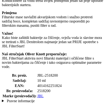
Kondicionere za vodu treba uvijek primijeniti jedan sat prije uporabe
bakterijskih startera.
Primjena
Filtarske mase navlažiti akvarijskom vodom i snažno protresti
sadržaj boce, kompletan sadržaj ravnomjerno rasporediti po
filterskim masama, pustiti filter u rad.
Važno!
Kako biste zaštitili bakterije za čišćenje, svježa voda iz slavine mora
se tretirati s JBL Denitrolom najmanje jedan sat PRIJE upotrebe s
JBL FilterStart!
Naš stručnjak Oliver Knott preporučuje:
JBL FilterStart aktivira novi filtarski materijal i očišćene filtre s
novim bakterijama za čišćenje i tako osigurava optimalne parametre
vode.
Br. proiz.
JBL-2518200
Sadržaj:
10 ml
EAN:
4014162251824
Br. proizvođača:
2518200
Marke (proizvođači):
JBL
Pravne informacije