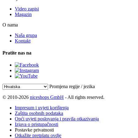
Video zapisi
Magazin
O nama
Naša grupa
Kontakt
Pratite nas na
Promjena regije / jezika
© 2010-2026
niceshops GmbH
- All rights reserved.
Impresum i uvjeti korištenja
Zaštita osobnih podataka
Opći uvjeti poslovanja i pravila otkazivanja
Izjava o pristupačnosti
Postavke privatnosti
Otkažite pretplatu ovdje