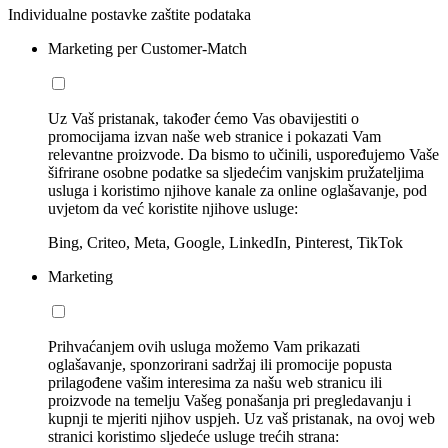
Individualne postavke zaštite podataka
Marketing per Customer-Match
Uz Vaš pristanak, također ćemo Vas obavijestiti o
promocijama izvan naše web stranice i pokazati Vam
relevantne proizvode. Da bismo to učinili, uspoređujemo Vaše
šifrirane osobne podatke sa sljedećim vanjskim pružateljima
usluga i koristimo njihove kanale za online oglašavanje, pod
uvjetom da već koristite njihove usluge:
Bing, Criteo, Meta, Google, LinkedIn, Pinterest, TikTok
Marketing
Prihvaćanjem ovih usluga možemo Vam prikazati
oglašavanje, sponzorirani sadržaj ili promocije popusta
prilagođene vašim interesima za našu web stranicu ili
proizvode na temelju Vašeg ponašanja pri pregledavanju i
kupnji te mjeriti njihov uspjeh. Uz vaš pristanak, na ovoj web
stranici koristimo sljedeće usluge trećih strana: