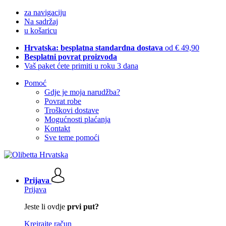
za navigaciju
Na sadržaj
u košaricu
Hrvatska: besplatna standardna dostava
od € 49,90
Besplatni povrat proizvoda
Vaš paket ćete primiti u roku 3 dana
Pomoć
Gdje je moja narudžba?
Povrat robe
Troškovi dostave
Mogućnosti plaćanja
Kontakt
Sve teme pomoći
Prijava
Prijava
Jeste li ovdje
prvi put?
Kreirajte račun