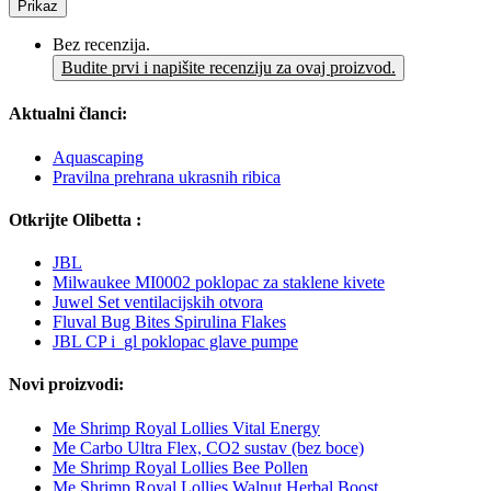
Prikaz
Bez recenzija.
Budite prvi i napišite recenziju za ovaj proizvod.
Aktualni članci:
Aquascaping
Pravilna prehrana ukrasnih ribica
Otkrijte Olibetta :
JBL
Milwaukee MI0002 poklopac za staklene kivete
Juwel Set ventilacijskih otvora
Fluval Bug Bites Spirulina Flakes
JBL CP i_gl poklopac glave pumpe
Novi proizvodi:
Me Shrimp Royal Lollies Vital Energy
Me Carbo Ultra Flex, CO2 sustav (bez boce)
Me Shrimp Royal Lollies Bee Pollen
Me Shrimp Royal Lollies Walnut Herbal Boost