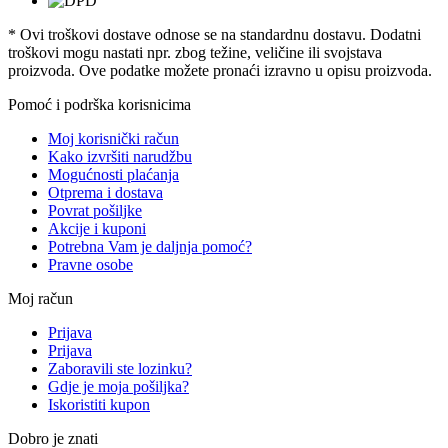
* Ovi troškovi dostave odnose se na standardnu ​​dostavu. Dodatni
troškovi mogu nastati npr. zbog težine, veličine ili svojstava
proizvoda. Ove podatke možete pronaći izravno u opisu proizvoda.
Pomoć i podrška korisnicima
Moj korisnički račun
Kako izvršiti narudžbu
Mogućnosti plaćanja
Otprema i dostava
Povrat pošiljke
Akcije i kuponi
Potrebna Vam je daljnja pomoć?
Pravne osobe
Moj račun
Prijava
Prijava
Zaboravili ste lozinku?
Gdje je moja pošiljka?
Iskoristiti kupon
Dobro je znati