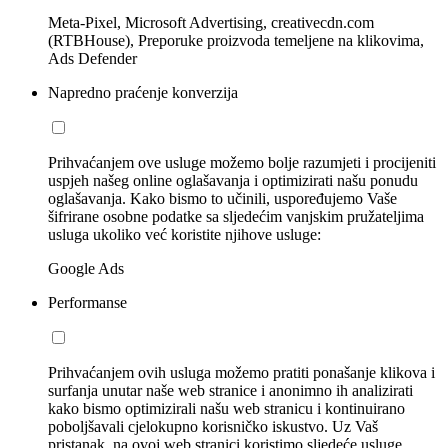
Meta-Pixel, Microsoft Advertising, creativecdn.com
(RTBHouse), Preporuke proizvoda temeljene na klikovima,
Ads Defender
Napredno praćenje konverzija
Prihvaćanjem ove usluge možemo bolje razumjeti i procijeniti
uspjeh našeg online oglašavanja i optimizirati našu ponudu
oglašavanja. Kako bismo to učinili, uspoređujemo Vaše
šifrirane osobne podatke sa sljedećim vanjskim pružateljima
usluga ukoliko već koristite njihove usluge:
Google Ads
Performanse
Prihvaćanjem ovih usluga možemo pratiti ponašanje klikova i
surfanja unutar naše web stranice i anonimno ih analizirati
kako bismo optimizirali našu web stranicu i kontinuirano
poboljšavali cjelokupno korisničko iskustvo. Uz Vaš
pristanak, na ovoj web stranici koristimo sljedeće usluge