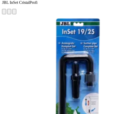
JBL InSet CristalProfi