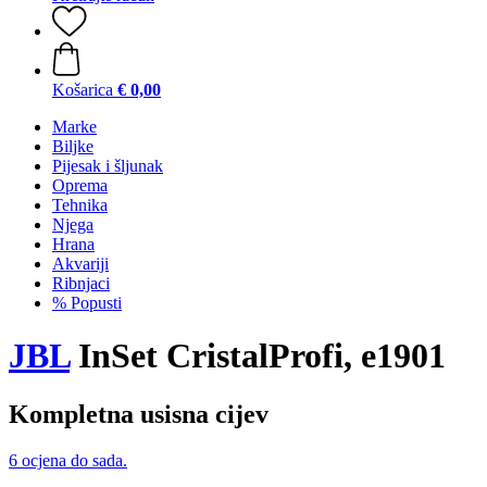
Košarica
€ 0,00
Marke
Biljke
Pijesak i šljunak
Oprema
Tehnika
Njega
Hrana
Akvariji
Ribnjaci
% Popusti
JBL
InSet CristalProfi, e1901
Kompletna usisna cijev
6 ocjena do sada.