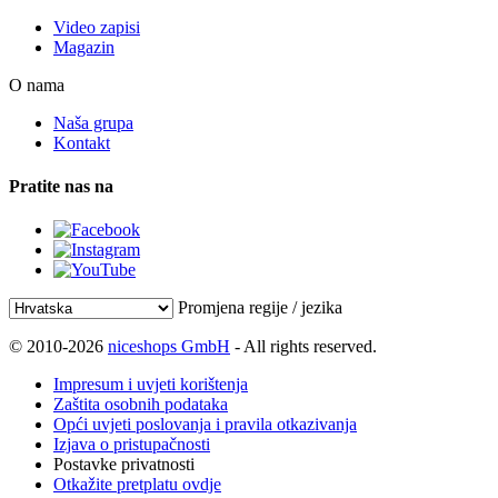
Video zapisi
Magazin
O nama
Naša grupa
Kontakt
Pratite nas na
Promjena regije / jezika
© 2010-2026
niceshops GmbH
- All rights reserved.
Impresum i uvjeti korištenja
Zaštita osobnih podataka
Opći uvjeti poslovanja i pravila otkazivanja
Izjava o pristupačnosti
Postavke privatnosti
Otkažite pretplatu ovdje