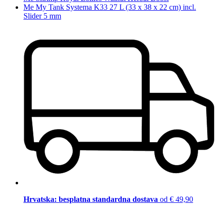
Me My Tank Systema K33 27 L (33 x 38 x 22 cm) incl.
Slider 5 mm
Hrvatska: besplatna standardna dostava
od € 49,90