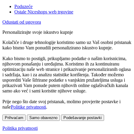
Poduzeće
Ostale Niceshops web trgovine
Odustati od ugovora
Personalizirajte svoje iskustvo kupnje
Kolačiće i druge tehnologije koristimo samo uz Vaš osobni pristanak
kako bismo Vam ponudili personalizirano iskustvo kupnje.
Kako bismo to postigli, prikupljamo podatke o našim korisnicima,
njihovom ponašanju i uređajima. Koristimo ih za kontinuiranu
optimizaciju naše web stranice i prikazivanje personaliziranih oglasa
i sadržaja, kao i za analizu statistike korištenja. Također možemo
usporediti Vaše šifrirane podatke s vanjskim pružateljima usluga i
prikazivati Vam ponude putem njihovih online oglašivačkih kanala
samo ako već i sami koristite njihove usluge.
Prije nego što date svoj pristanak, molimo provjerite postavke i
naše
Politike privatnosti
.
Prihvaćam
Samo obavezno
Podešavanje postavki
Politika privatnosti