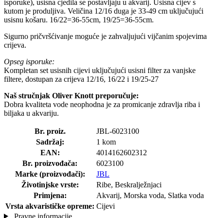
isporuke), usisna cjedila se postavljaju u akvarij. Usisna cijev s
kutom je produljiva. Veličina 12/16 duga je 33-49 cm uključujući
usisnu košaru. 16/22=36-55cm, 19/25=36-55cm.
Sigurno pričvršćivanje moguće je zahvaljujući vijčanim spojevima
crijeva.
Opseg isporuke:
Kompletan set usisnih cijevi uključujući usisni filter za vanjske
filtere, dostupan za crijeva 12/16, 16/22 i 19/25-27
Naš stručnjak Oliver Knott preporučuje:
Dobra kvaliteta vode neophodna je za promicanje zdravlja riba i
biljaka u akvariju.
Br. proiz.
JBL-6023100
Sadržaj:
1 kom
EAN:
4014162602312
Br. proizvođača:
6023100
Marke (proizvođači):
JBL
Životinjske vrste:
Ribe, Beskralježnjaci
Primjena:
Akvarij, Morska voda, Slatka voda
Vrsta akvarističke opreme:
Cijevi
Pravne informacije