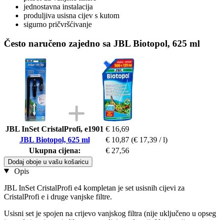
jednostavna instalacija
produljiva usisna cijev s kutom
sigurno pričvršćivanje
Često naručeno zajedno sa JBL Biotopol, 625 ml
JBL InSet CristalProfi, e1901
€ 16,69
JBL Biotopol, 625 ml
€ 10,87
(€ 17,39 / l)
Ukupna cijena:
€ 27,56
Dodaj oboje u vašu košaricu
Opis
JBL InSet CristalProfi e4 kompletan je set usisnih cijevi za
CristalProfi e i druge vanjske filtre.
Usisni set je spojen na crijevo vanjskog filtra (nije uključeno u opseg