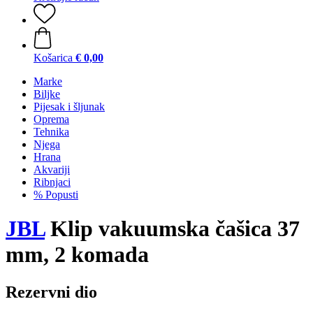
Košarica
€ 0,00
Marke
Biljke
Pijesak i šljunak
Oprema
Tehnika
Njega
Hrana
Akvariji
Ribnjaci
% Popusti
JBL
Klip vakuumska čašica 37
mm, 2 komada
Rezervni dio