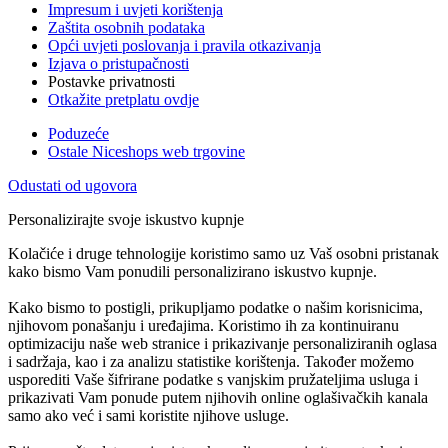
Impresum i uvjeti korištenja
Zaštita osobnih podataka
Opći uvjeti poslovanja i pravila otkazivanja
Izjava o pristupačnosti
Postavke privatnosti
Otkažite pretplatu ovdje
Poduzeće
Ostale Niceshops web trgovine
Odustati od ugovora
Personalizirajte svoje iskustvo kupnje
Kolačiće i druge tehnologije koristimo samo uz Vaš osobni pristanak
kako bismo Vam ponudili personalizirano iskustvo kupnje.
Kako bismo to postigli, prikupljamo podatke o našim korisnicima,
njihovom ponašanju i uređajima. Koristimo ih za kontinuiranu
optimizaciju naše web stranice i prikazivanje personaliziranih oglasa
i sadržaja, kao i za analizu statistike korištenja. Također možemo
usporediti Vaše šifrirane podatke s vanjskim pružateljima usluga i
prikazivati Vam ponude putem njihovih online oglašivačkih kanala
samo ako već i sami koristite njihove usluge.