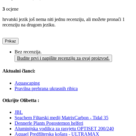
3
ocjene
hrvatski jezik još nema niti jednu recenziju, ali možete pronaći 1
recenziju na drugom jeziku.
Prikaz
Bez recenzija.
Budite prvi i napišite recenziju za ovaj proizvod.
Aktualni članci:
Aquascaping
Pravilna prehrana ukrasnih ribica
Otkrijte Olibetta :
JBL
Seachem Filtarski medij MatrixCarbon - Tidal 35
Dennerle Plants Pogostemon helferi
Aluminijska vodilica za rasvjetu OPTISET 200/240
Aquael Predfilterska košara - ULTRAMAX