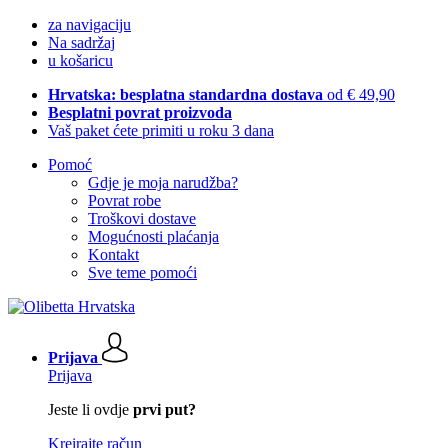
za navigaciju
Na sadržaj
u košaricu
Hrvatska: besplatna standardna dostava
od € 49,90
Besplatni povrat proizvoda
Vaš paket ćete primiti u roku 3 dana
Pomoć
Gdje je moja narudžba?
Povrat robe
Troškovi dostave
Mogućnosti plaćanja
Kontakt
Sve teme pomoći
Prijava
Prijava
Jeste li ovdje
prvi put?
Kreirajte račun