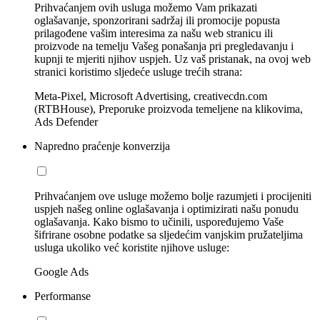
Prihvaćanjem ovih usluga možemo Vam prikazati
oglašavanje, sponzorirani sadržaj ili promocije popusta
prilagođene vašim interesima za našu web stranicu ili
proizvode na temelju Vašeg ponašanja pri pregledavanju i
kupnji te mjeriti njihov uspjeh. Uz vaš pristanak, na ovoj web
stranici koristimo sljedeće usluge trećih strana:
Meta-Pixel, Microsoft Advertising, creativecdn.com
(RTBHouse), Preporuke proizvoda temeljene na klikovima,
Ads Defender
Napredno praćenje konverzija
Prihvaćanjem ove usluge možemo bolje razumjeti i procijeniti
uspjeh našeg online oglašavanja i optimizirati našu ponudu
oglašavanja. Kako bismo to učinili, uspoređujemo Vaše
šifrirane osobne podatke sa sljedećim vanjskim pružateljima
usluga ukoliko već koristite njihove usluge:
Google Ads
Performanse