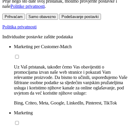
Prije nego što date svoj pristanak, molimo provjerite postavke i
naše
Politike privatnosti
.
Prihvaćam
Samo obavezno
Podešavanje postavki
Politika privatnosti
Individualne postavke zaštite podataka
Marketing per Customer-Match
Uz Vaš pristanak, također ćemo Vas obavijestiti o
promocijama izvan naše web stranice i pokazati Vam
relevantne proizvode. Da bismo to učinili, uspoređujemo Vaše
šifrirane osobne podatke sa sljedećim vanjskim pružateljima
usluga i koristimo njihove kanale za online oglašavanje, pod
uvjetom da već koristite njihove usluge:
Bing, Criteo, Meta, Google, LinkedIn, Pinterest, TikTok
Marketing