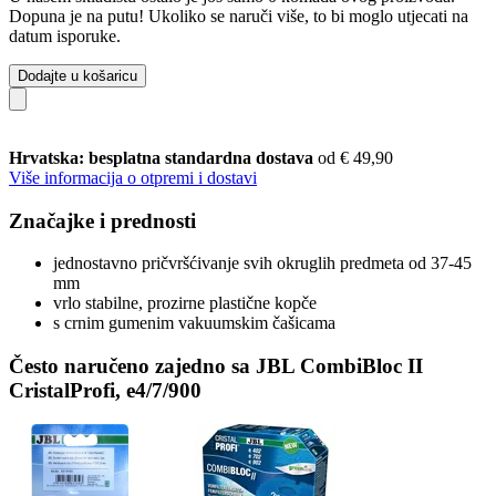
Dopuna je na putu! Ukoliko se naruči više, to bi moglo utjecati na
datum isporuke.
Dodajte u košaricu
Hrvatska: besplatna standardna dostava
od € 49,90
Više informacija o otpremi i dostavi
Značajke i prednosti
jednostavno pričvršćivanje svih okruglih predmeta od 37-45
mm
vrlo stabilne, prozirne plastične kopče
s crnim gumenim vakuumskim čašicama
Često naručeno zajedno sa JBL CombiBloc II
CristalProfi, e4/7/900