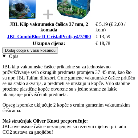
JBL Klip vakuumska čašica 37 mm, 2
€ 5,19
(€ 2,60 /
komada
kom)
JBL CombiBloc II CristalProfi, e4/7/900
€ 13,59
Ukupna cijena:
€ 18,78
Dodaj oboje u vašu košaricu
Opis
JBL klip vakuumske čašice prikladne su za jednostavno
pričvršćivanje svih okruglih predmeta promjera 37-45 mm, kao što
su npr. JBL Taifun difuzori. Crne gumene vakuumske čašice pritišću
se na staklo akvarija, a predmeti se utiskuju u kopče. Vrlo stabilne
prozirne plastične kopče otvorene su s jedne strane za lakše
uklanjanje pričvršćenih predmeta.
Opseg isporuke uključuje 2 kopče s crnim gumenim vakuumskim
čašicama.
Naš stručnjak Oliver Knott preporučuje:
JBL-ove usisne čašice nezamjenjivi su rezervni dijelovi pri radu
CO2 sustava za gnojidbu!