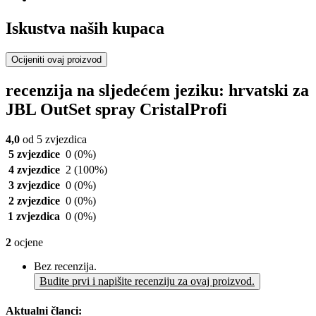
Iskustva naših kupaca
Ocijeniti ovaj proizvod
recenzija na sljedećem jeziku: hrvatski za
JBL OutSet spray CristalProfi
4,0
od 5 zvjezdica
5 zvjezdice
0
(0%)
4 zvjezdice
2
(100%)
3 zvjezdice
0
(0%)
2 zvjezdice
0
(0%)
1 zvjezdica
0
(0%)
2
ocjene
Bez recenzija.
Budite prvi i napišite recenziju za ovaj proizvod.
Aktualni članci: