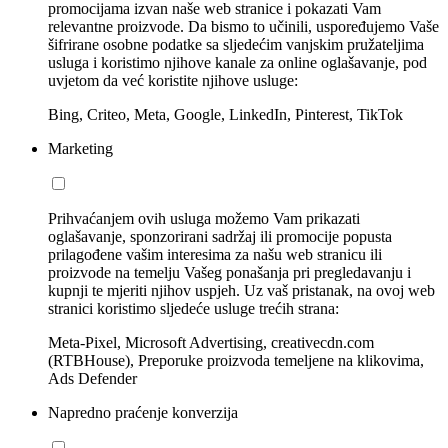
promocijama izvan naše web stranice i pokazati Vam
relevantne proizvode. Da bismo to učinili, uspoređujemo Vaše
šifrirane osobne podatke sa sljedećim vanjskim pružateljima
usluga i koristimo njihove kanale za online oglašavanje, pod
uvjetom da već koristite njihove usluge:
Bing, Criteo, Meta, Google, LinkedIn, Pinterest, TikTok
Marketing
Prihvaćanjem ovih usluga možemo Vam prikazati
oglašavanje, sponzorirani sadržaj ili promocije popusta
prilagođene vašim interesima za našu web stranicu ili
proizvode na temelju Vašeg ponašanja pri pregledavanju i
kupnji te mjeriti njihov uspjeh. Uz vaš pristanak, na ovoj web
stranici koristimo sljedeće usluge trećih strana:
Meta-Pixel, Microsoft Advertising, creativecdn.com
(RTBHouse), Preporuke proizvoda temeljene na klikovima,
Ads Defender
Napredno praćenje konverzija