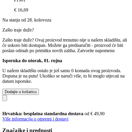
€ 16,69
Na stanju od 28. kolovoza
Zašto traje duže?
Zašto traje duže?
Ovaj proizvod trenutno nije u našem skladištu, ali
će uskoro biti dostupan. Možete ga prednaručiti - proizvod će biti
poslan odmah po primitku novih zaliha.
Zatvorite napomenu
Isporuka do utorak, 01. rujna
U našem skladištu ostalo je još samo 0 komada ovog proizvoda.
Dopuna je na putu! Ukoliko se naruči više, to bi moglo utjecati na
datum isporuke.
Dodajte u košaricu
Hrvatska: besplatna standardna dostava
od € 49,90
Više informacija o otpremi i dostavi
Značajke i prednosti