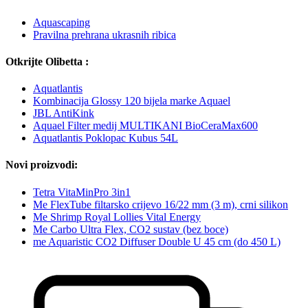
Aquascaping
Pravilna prehrana ukrasnih ribica
Otkrijte Olibetta :
Aquatlantis
Kombinacija Glossy 120 bijela marke Aquael
JBL AntiKink
Aquael Filter medij MULTIKANI BioCeraMax600
Aquatlantis Poklopac Kubus 54L
Novi proizvodi:
Tetra VitaMinPro 3in1
Me FlexTube filtarsko crijevo 16/22 mm (3 m), crni silikon
Me Shrimp Royal Lollies Vital Energy
Me Carbo Ultra Flex, CO2 sustav (bez boce)
me Aquaristic CO2 Diffuser Double U 45 cm (do 450 L)