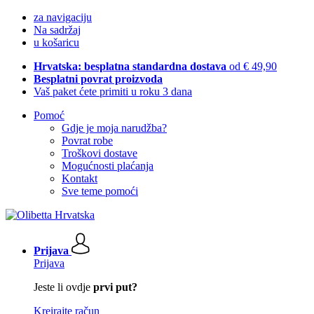
za navigaciju
Na sadržaj
u košaricu
Hrvatska: besplatna standardna dostava
od € 49,90
Besplatni povrat proizvoda
Vaš paket ćete primiti u roku 3 dana
Pomoć
Gdje je moja narudžba?
Povrat robe
Troškovi dostave
Mogućnosti plaćanja
Kontakt
Sve teme pomoći
Prijava
Prijava
Jeste li ovdje
prvi put?
Kreirajte račun