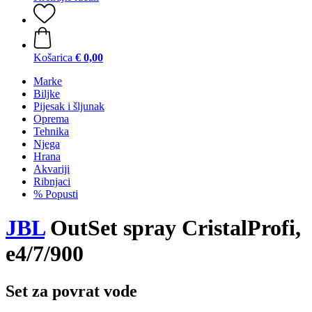
Košarica
€ 0,00
Marke
Biljke
Pijesak i šljunak
Oprema
Tehnika
Njega
Hrana
Akvariji
Ribnjaci
% Popusti
JBL
OutSet spray CristalProfi,
e4/7/900
Set za povrat vode