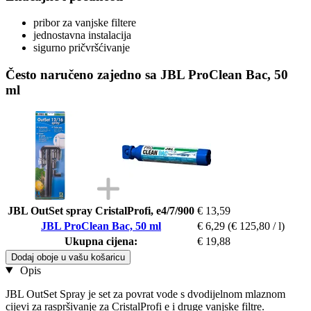
pribor za vanjske filtere
jednostavna instalacija
sigurno pričvršćivanje
Često naručeno zajedno sa JBL ProClean Bac, 50
ml
JBL OutSet spray CristalProfi, e4/7/900
€ 13,59
JBL ProClean Bac, 50 ml
€ 6,29
(€ 125,80 / l)
Ukupna cijena:
€ 19,88
Dodaj oboje u vašu košaricu
Opis
JBL OutSet Spray je set za povrat vode s dvodijelnom mlaznom
cijevi za raspršivanje za CristalProfi e i druge vanjske filtre.