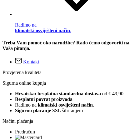
Radimo na
klimatski osviješteni način
.
Treba Vam pomoć oko narudžbe? Rado ćemo odgovoriti na
Vaša pitanja.
Kontakt
Provjerena kvaliteta
Sigurna online kupnja
Hrvatska: besplatna standardna dostava
od € 49,90
Besplatni povrat proizvoda
Radimo na
klimatski osviješteni način
.
Sigurno plaćanje
SSL šifriranjem
Načini plaćanja
Predračun