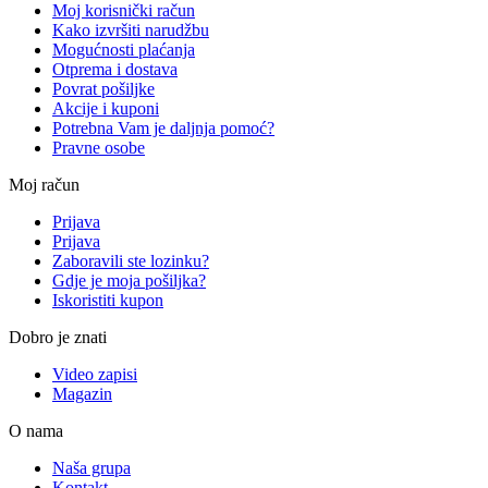
Moj korisnički račun
Kako izvršiti narudžbu
Mogućnosti plaćanja
Otprema i dostava
Povrat pošiljke
Akcije i kuponi
Potrebna Vam je daljnja pomoć?
Pravne osobe
Moj račun
Prijava
Prijava
Zaboravili ste lozinku?
Gdje je moja pošiljka?
Iskoristiti kupon
Dobro je znati
Video zapisi
Magazin
O nama
Naša grupa
Kontakt