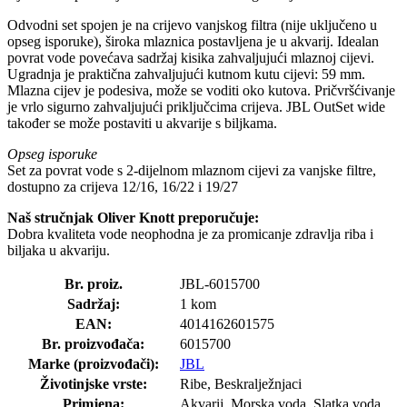
Odvodni set spojen je na crijevo vanjskog filtra (nije uključeno u
opseg isporuke), široka mlaznica postavljena je u akvarij. Idealan
povrat vode povećava sadržaj kisika zahvaljujući mlaznoj cijevi.
Ugradnja je praktična zahvaljujući kutnom kutu cijevi: 59 mm.
Mlazna cijev je podesiva, može se voditi oko kutova. Pričvršćivanje
je vrlo sigurno zahvaljujući priključcima crijeva. JBL OutSet wide
također se može postaviti u akvarije s biljkama.
Opseg isporuke
Set za povrat vode s 2-dijelnom mlaznom cijevi za vanjske filtre,
dostupno za crijeva 12/16, 16/22 i 19/27
Naš stručnjak Oliver Knott preporučuje:
Dobra kvaliteta vode neophodna je za promicanje zdravlja riba i
biljaka u akvariju.
Br. proiz.
JBL-6015700
Sadržaj:
1 kom
EAN:
4014162601575
Br. proizvođača:
6015700
Marke (proizvođači):
JBL
Životinjske vrste:
Ribe, Beskralježnjaci
Primjena:
Akvarij, Morska voda, Slatka voda