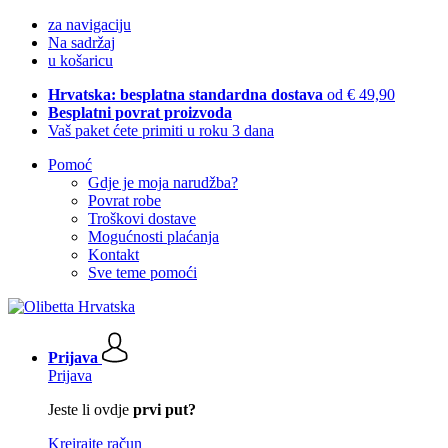
za navigaciju
Na sadržaj
u košaricu
Hrvatska: besplatna standardna dostava
od € 49,90
Besplatni povrat proizvoda
Vaš paket ćete primiti u roku 3 dana
Pomoć
Gdje je moja narudžba?
Povrat robe
Troškovi dostave
Mogućnosti plaćanja
Kontakt
Sve teme pomoći
Prijava
Prijava
Jeste li ovdje
prvi put?
Kreirajte račun