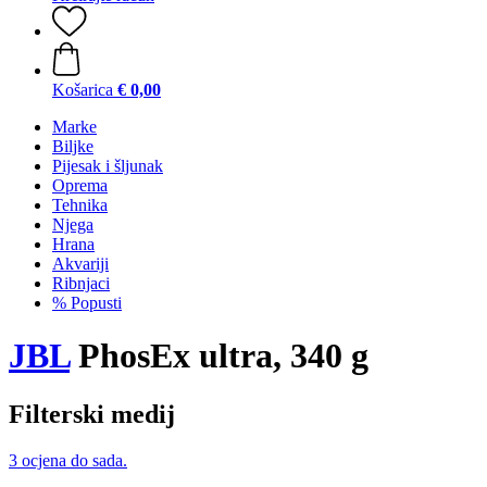
Košarica
€ 0,00
Marke
Biljke
Pijesak i šljunak
Oprema
Tehnika
Njega
Hrana
Akvariji
Ribnjaci
% Popusti
JBL
PhosEx ultra, 340 g
Filterski medij
3 ocjena do sada.