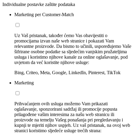
Individualne postavke zaštite podataka
Marketing per Customer-Match
Uz Vaš pristanak, također ćemo Vas obavijestiti o
promocijama izvan naše web stranice i pokazati Vam
relevantne proizvode. Da bismo to učinili, uspoređujemo Vaše
šifrirane osobne podatke sa sljedećim vanjskim pružateljima
usluga i koristimo njihove kanale za online oglašavanje, pod
uvjetom da već koristite njihove usluge:
Bing, Criteo, Meta, Google, LinkedIn, Pinterest, TikTok
Marketing
Prihvaćanjem ovih usluga možemo Vam prikazati
oglašavanje, sponzorirani sadržaj ili promocije popusta
prilagođene vašim interesima za našu web stranicu ili
proizvode na temelju Vašeg ponašanja pri pregledavanju i
kupnji te mjeriti njihov uspjeh. Uz vaš pristanak, na ovoj web
stranici koristimo sljedeće usluge trećih strana: