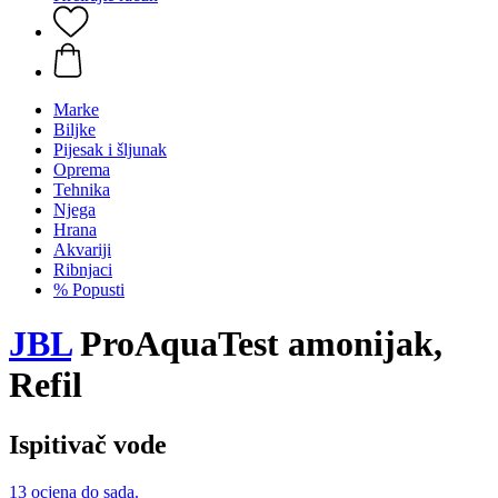
Marke
Biljke
Pijesak i šljunak
Oprema
Tehnika
Njega
Hrana
Akvariji
Ribnjaci
% Popusti
JBL
ProAquaTest amonijak,
Refil
Ispitivač vode
13 ocjena do sada.