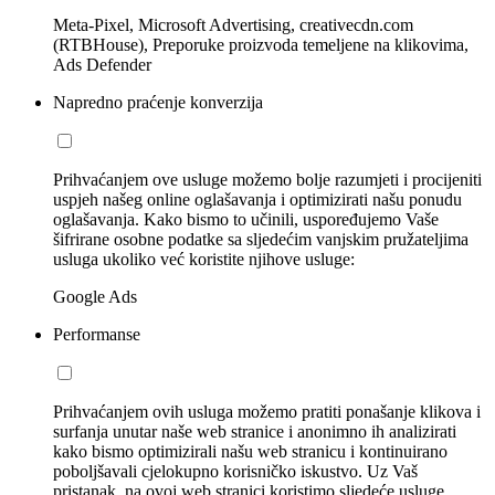
Meta-Pixel, Microsoft Advertising, creativecdn.com
(RTBHouse), Preporuke proizvoda temeljene na klikovima,
Ads Defender
Napredno praćenje konverzija
Prihvaćanjem ove usluge možemo bolje razumjeti i procijeniti
uspjeh našeg online oglašavanja i optimizirati našu ponudu
oglašavanja. Kako bismo to učinili, uspoređujemo Vaše
šifrirane osobne podatke sa sljedećim vanjskim pružateljima
usluga ukoliko već koristite njihove usluge:
Google Ads
Performanse
Prihvaćanjem ovih usluga možemo pratiti ponašanje klikova i
surfanja unutar naše web stranice i anonimno ih analizirati
kako bismo optimizirali našu web stranicu i kontinuirano
poboljšavali cjelokupno korisničko iskustvo. Uz Vaš
pristanak, na ovoj web stranici koristimo sljedeće usluge