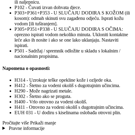
ili naljepnicu.
P102 - Čuvati izvan dohvata djece.
P303+P361+P353 - U SLUČAJU DODIRA S KOŽOM (ili
kosom): odmah skinuti svu zagađenu odjeću. Isprati kožu
vodom [ili tuširanjem].
P305+P351+P338 - U SLUČAJU DODIRA S OČIMA:
oprezno ispirati vodom nekoliko minuta. Ukloniti kontaktne
leće ako ih nosite i ako se one lako uklanjaju. Nastaviti
ispirati.
P501 - Sadržaj / spremnik odložite u skladu s lokalnim /
nacionalnim propisima.
Napomena o opasnosti:
H314 - Uzrokuje teške opekline kože i ozljede oka.
H412 - Štetno za vodeni okoliš s dugotrajnim učincima.
H290 - Može nagrizati metale.
H302 - Štetno ako se proguta.
H400 - Vrlo otrovno za vodeni okoliš.
H411 - Otrovno za vodeni okoliš s dugotrajnim učincima.
EUH 031 - U dodiru s kiselinama oslobađa otrovni plin.
Pročitajte više
Prikaži manje
Pravne informacije