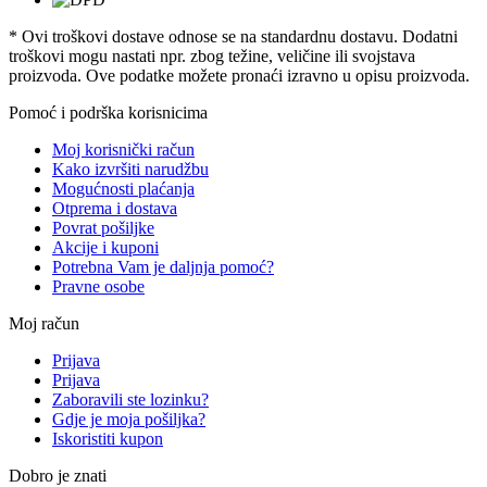
* Ovi troškovi dostave odnose se na standardnu ​​dostavu. Dodatni
troškovi mogu nastati npr. zbog težine, veličine ili svojstava
proizvoda. Ove podatke možete pronaći izravno u opisu proizvoda.
Pomoć i podrška korisnicima
Moj korisnički račun
Kako izvršiti narudžbu
Mogućnosti plaćanja
Otprema i dostava
Povrat pošiljke
Akcije i kuponi
Potrebna Vam je daljnja pomoć?
Pravne osobe
Moj račun
Prijava
Prijava
Zaboravili ste lozinku?
Gdje je moja pošiljka?
Iskoristiti kupon
Dobro je znati