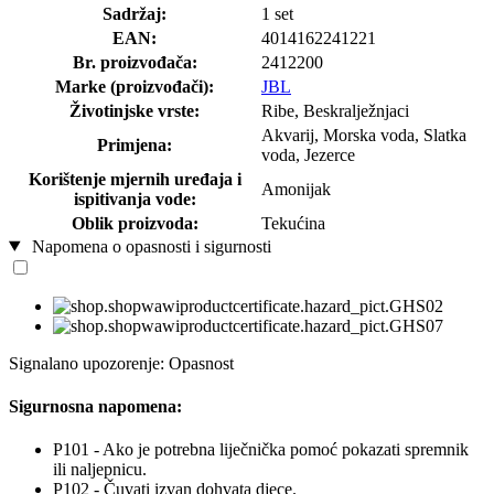
Sadržaj:
1 set
EAN:
4014162241221
Br. proizvođača:
2412200
Marke (proizvođači):
JBL
Životinjske vrste:
Ribe, Beskralježnjaci
Akvarij, Morska voda, Slatka
Primjena:
voda, Jezerce
Korištenje mjernih uređaja i
Amonijak
ispitivanja vode:
Oblik proizvoda:
Tekućina
Napomena o opasnosti i sigurnosti
Signalano upozorenje: Opasnost
Sigurnosna napomena:
P101 - Ako je potrebna liječnička pomoć pokazati spremnik
ili naljepnicu.
P102 - Čuvati izvan dohvata djece.