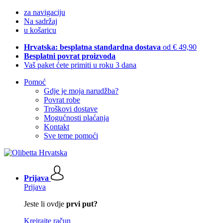
za navigaciju
Na sadržaj
u košaricu
Hrvatska: besplatna standardna dostava
od € 49,90
Besplatni povrat proizvoda
Vaš paket ćete primiti u roku 3 dana
Pomoć
Gdje je moja narudžba?
Povrat robe
Troškovi dostave
Mogućnosti plaćanja
Kontakt
Sve teme pomoći
Prijava
Prijava
Jeste li ovdje
prvi put?
Kreirajte račun