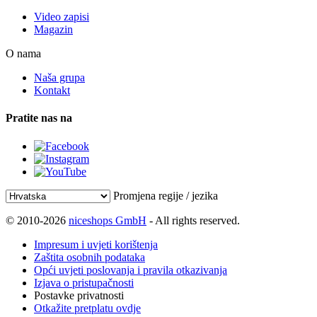
Video zapisi
Magazin
O nama
Naša grupa
Kontakt
Pratite nas na
Promjena regije / jezika
© 2010-2026
niceshops GmbH
- All rights reserved.
Impresum i uvjeti korištenja
Zaštita osobnih podataka
Opći uvjeti poslovanja i pravila otkazivanja
Izjava o pristupačnosti
Postavke privatnosti
Otkažite pretplatu ovdje