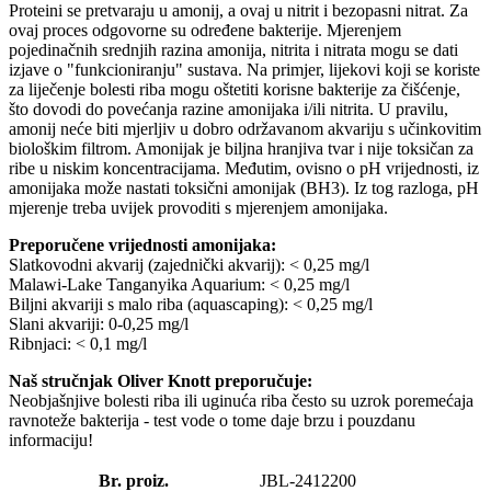
Proteini se pretvaraju u amonij, a ovaj u nitrit i bezopasni nitrat. Za
ovaj proces odgovorne su određene bakterije. Mjerenjem
pojedinačnih srednjih razina amonija, nitrita i nitrata mogu se dati
izjave o "funkcioniranju" sustava. Na primjer, lijekovi koji se koriste
za liječenje bolesti riba mogu oštetiti korisne bakterije za čišćenje,
što dovodi do povećanja razine amonijaka i/ili nitrita. U pravilu,
amonij neće biti mjerljiv u dobro održavanom akvariju s učinkovitim
biološkim filtrom. Amonijak je biljna hranjiva tvar i nije toksičan za
ribe u niskim koncentracijama. Međutim, ovisno o pH vrijednosti, iz
amonijaka može nastati toksični amonijak (BH3). Iz tog razloga, pH
mjerenje treba uvijek provoditi s mjerenjem amonijaka.
Preporučene vrijednosti amonijaka:
Slatkovodni akvarij (zajednički akvarij): < 0,25 mg/l
Malawi-Lake Tanganyika Aquarium: < 0,25 mg/l
Biljni akvariji s malo riba (aquascaping): < 0,25 mg/l
Slani akvariji: 0-0,25 mg/l
Ribnjaci: < 0,1 mg/l
Naš stručnjak Oliver Knott preporučuje:
Neobjašnjive bolesti riba ili uginuća riba često su uzrok poremećaja
ravnoteže bakterija - test vode o tome daje brzu i pouzdanu
informaciju!
Br. proiz.
JBL-2412200