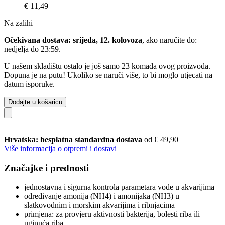
€ 11,49
Na zalihi
Očekivana dostava: srijeda, 12. kolovoza
, ako naručite do:
nedjelja do 23:59
.
U našem skladištu ostalo je još samo 23 komada ovog proizvoda.
Dopuna je na putu! Ukoliko se naruči više, to bi moglo utjecati na
datum isporuke.
Dodajte u košaricu
Hrvatska: besplatna standardna dostava
od € 49,90
Više informacija o otpremi i dostavi
Značajke i prednosti
jednostavna i sigurna kontrola parametara vode u akvarijima
određivanje amonija (NH4) i amonijaka (NH3) u
slatkovodnim i morskim akvarijima i ribnjacima
primjena: za provjeru aktivnosti bakterija, bolesti riba ili
uginuća riba