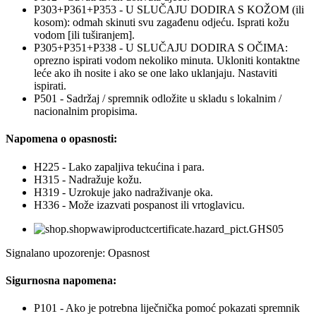
P303+P361+P353 - U SLUČAJU DODIRA S KOŽOM (ili
kosom): odmah skinuti svu zagađenu odjeću. Isprati kožu
vodom [ili tuširanjem].
P305+P351+P338 - U SLUČAJU DODIRA S OČIMA:
oprezno ispirati vodom nekoliko minuta. Ukloniti kontaktne
leće ako ih nosite i ako se one lako uklanjaju. Nastaviti
ispirati.
P501 - Sadržaj / spremnik odložite u skladu s lokalnim /
nacionalnim propisima.
Napomena o opasnosti:
H225 - Lako zapaljiva tekućina i para.
H315 - Nadražuje kožu.
H319 - Uzrokuje jako nadraživanje oka.
H336 - Može izazvati pospanost ili vrtoglavicu.
Signalano upozorenje: Opasnost
Sigurnosna napomena:
P101 - Ako je potrebna liječnička pomoć pokazati spremnik