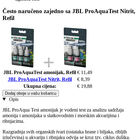
Često naručeno zajedno sa JBL ProAquaTest Nitrit,
Refil
JBL ProAquaTest amonijak, Refil
€ 11,49
JBL ProAquaTest Nitrit, Refil
€ 8,39
Ukupna cijena:
€ 19,88
Dodaj oboje u vašu košaricu
Opis
JBL ProAqua Test amonijak je vodeni test za analizu sadržaja
amonija i amonijaka u slatkovodnim i morskim akvarijima i
ribnjacima.
Razgradnja svih organskih tvari (ostataka hrane i biljaka, ribljih
izlučevina) u akvariju i ribnjaku odvija se kroz tzv. ciklus dušika.