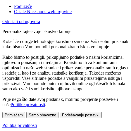
Poduzeće
Ostale Niceshops web trgovine
Odustati od ugovora
Personalizirajte svoje iskustvo kupnje
Kolačiće i druge tehnologije koristimo samo uz Vaš osobni pristanak
kako bismo Vam ponudili personalizirano iskustvo kupnje.
Kako bismo to postigli, prikupljamo podatke o našim korisnicima,
njihovom ponašanju i uređajima. Koristimo ih za kontinuiranu
optimizaciju naše web stranice i prikazivanje personaliziranih oglasa
i sadržaja, kao i za analizu statistike korištenja. Također možemo
usporediti Vaše šifrirane podatke s vanjskim pružateljima usluga i
prikazivati Vam ponude putem njihovih online oglašivačkih kanala
samo ako već i sami koristite njihove usluge.
Prije nego što date svoj pristanak, molimo provjerite postavke i
naše
Politike privatnosti
.
Prihvaćam
Samo obavezno
Podešavanje postavki
Politika privatnosti