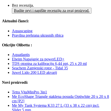
Bez recenzija.
Budite prvi i napišite recenziju za ovaj proizvod.
Aktualni članci:
Aquascaping
Pravilna prehrana ukrasnih ribica
Otkrijte Olibetta :
Aquatlantis
Eheim Napajanje za powerLED+
TDS otopina za kalibraciju 6,44 ppt, 25 x 20 ml
Seachem Zamjenski rotor - Tidal 35
Juwel Lido 200 LED akvarij
Novi proizvodi:
Tetra VitaMinPro 3in1
Me EcoShape Triangle staklena posuda Optiwhite 20 x 20 x 8
cm [P2]
Me My Tank Systema K33 27 L (33 x 38 x 22 cm) incl.
Slider 5 mm