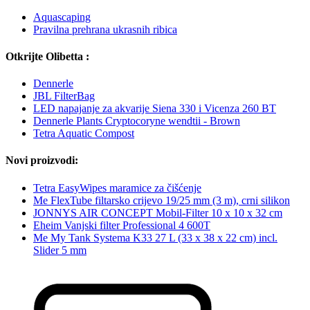
Aquascaping
Pravilna prehrana ukrasnih ribica
Otkrijte Olibetta :
Dennerle
JBL FilterBag
LED napajanje za akvarije Siena 330 i Vicenza 260 BT
Dennerle Plants Cryptocoryne wendtii - Brown
Tetra Aquatic Compost
Novi proizvodi:
Tetra EasyWipes maramice za čišćenje
Me FlexTube filtarsko crijevo 19/25 mm (3 m), crni silikon
JONNYS AIR CONCEPT Mobil-Filter 10 x 10 x 32 cm
Eheim Vanjski filter Professional 4 600T
Me My Tank Systema K33 27 L (33 x 38 x 22 cm) incl.
Slider 5 mm