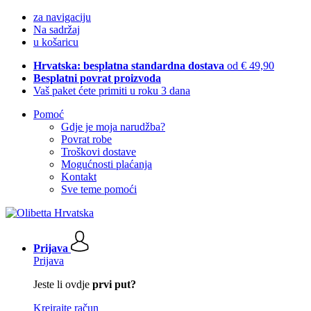
za navigaciju
Na sadržaj
u košaricu
Hrvatska: besplatna standardna dostava
od € 49,90
Besplatni povrat proizvoda
Vaš paket ćete primiti u roku 3 dana
Pomoć
Gdje je moja narudžba?
Povrat robe
Troškovi dostave
Mogućnosti plaćanja
Kontakt
Sve teme pomoći
Prijava
Prijava
Jeste li ovdje
prvi put?
Kreirajte račun