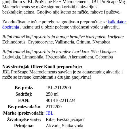
gnojidbom s JBL ProScape Fe + Microelements. JBL ProScape Mg
Macroelements se može sigurno koristiti u akvariju s
beskralješnjacima. Gnojivo nije štetno za račiće, rakove i puževe.
Za određivanje točne potrebe za gnojivom preporučuje se
kalkulator
doziranja
, uzimajući u obzir početne vrijednosti vode u akvariju.
Biljni rodovi koji apsorbiraju mnoge hranjive tvari putem korijena:
Echinodorus, Cryptocoryne, Vallisneria, Crinum, Nymphea
Biljni rodovi koji apsorbiraju hranjive tvari kroz lišće i korijen:
Ludwigia, Limnophila, Hygrophila, Alternanthera, Cabomba
Naš stručnjak Oliver Knott preporučuje:
JBL ProScape Macroelements savršen je za aquascaping akvarije i
može se izvrsno kombinirati s drugim gnojivima!
Br. proiz.
JBL-2112200
Sadržaj:
250 ml
EAN:
4014162211224
Br. proizvođača:
2112200
Marke (proizvođači):
JBL
Životinjske vrste:
Ribe, Beskralježnjaci
Primjena:
Akvarij, Slatka voda