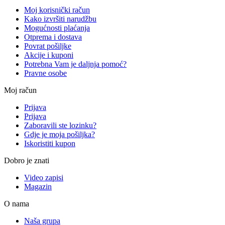
Moj korisnički račun
Kako izvršiti narudžbu
Mogućnosti plaćanja
Otprema i dostava
Povrat pošiljke
Akcije i kuponi
Potrebna Vam je daljnja pomoć?
Pravne osobe
Moj račun
Prijava
Prijava
Zaboravili ste lozinku?
Gdje je moja pošiljka?
Iskoristiti kupon
Dobro je znati
Video zapisi
Magazin
O nama
Naša grupa