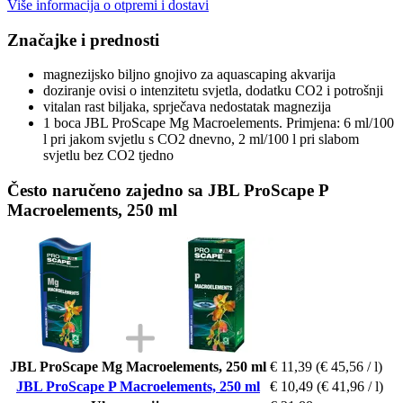
Više informacija o otpremi i dostavi
Značajke i prednosti
magnezijsko biljno gnojivo za aquascaping akvarija
doziranje ovisi o intenzitetu svjetla, dodatku CO2 i potrošnji
vitalan rast biljaka, sprječava nedostatak magnezija
1 boca JBL ProScape Mg Macroelements. Primjena: 6 ml/100
l pri jakom svjetlu s CO2 dnevno, 2 ml/100 l pri slabom
svjetlu bez CO2 tjedno
Često naručeno zajedno sa JBL ProScape P
Macroelements, 250 ml
JBL ProScape Mg Macroelements, 250 ml
€ 11,39
(€ 45,56 / l)
JBL ProScape P Macroelements, 250 ml
€ 10,49
(€ 41,96 / l)