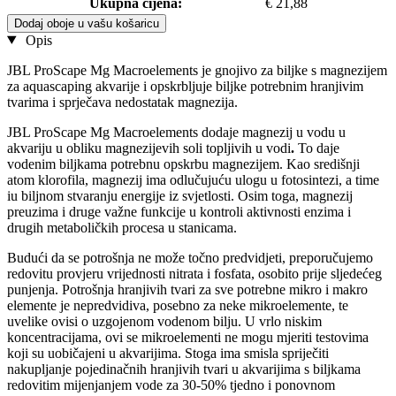
Ukupna cijena:
€ 21,88
Dodaj oboje u vašu košaricu
Opis
JBL ProScape Mg Macroelements je gnojivo za biljke s magnezijem
za aquascaping akvarije i opskrbljuje biljke potrebnim hranjivim
tvarima i sprječava nedostatak magnezija.
JBL ProScape Mg Macroelements dodaje magnezij u vodu u
akvariju u obliku magnezijevih soli topljivih u vodi
.
To daje
vodenim biljkama potrebnu opskrbu magnezijem. Kao središnji
atom klorofila, magnezij ima odlučujuću ulogu u fotosintezi, a time
iu biljnom stvaranju energije iz svjetlosti. Osim toga, magnezij
preuzima i druge važne funkcije u kontroli aktivnosti enzima i
drugih metaboličkih procesa u stanicama.
Budući da se potrošnja ne može točno predvidjeti, preporučujemo
redovitu provjeru vrijednosti nitrata i fosfata, osobito prije sljedećeg
punjenja. Potrošnja hranjivih tvari za sve potrebne mikro i makro
elemente je nepredvidiva, posebno za neke mikroelemente, te
uvelike ovisi o uzgojenom vodenom bilju. U vrlo niskim
koncentracijama, ovi se mikroelementi ne mogu mjeriti testovima
koji su uobičajeni u akvarijima. Stoga ima smisla spriječiti
nakupljanje pojedinačnih hranjivih tvari u akvarijima s biljkama
redovitim mijenjanjem vode za 30-50% tjedno i ponovnom