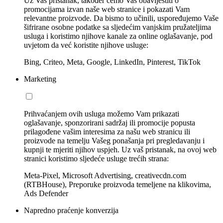
Uz Vaš pristanak, također ćemo Vas obavijestiti o
promocijama izvan naše web stranice i pokazati Vam
relevantne proizvode. Da bismo to učinili, uspoređujemo Vaše
šifrirane osobne podatke sa sljedećim vanjskim pružateljima
usluga i koristimo njihove kanale za online oglašavanje, pod
uvjetom da već koristite njihove usluge:
Bing, Criteo, Meta, Google, LinkedIn, Pinterest, TikTok
Marketing
Prihvaćanjem ovih usluga možemo Vam prikazati
oglašavanje, sponzorirani sadržaj ili promocije popusta
prilagođene vašim interesima za našu web stranicu ili
proizvode na temelju Vašeg ponašanja pri pregledavanju i
kupnji te mjeriti njihov uspjeh. Uz vaš pristanak, na ovoj web
stranici koristimo sljedeće usluge trećih strana:
Meta-Pixel, Microsoft Advertising, creativecdn.com
(RTBHouse), Preporuke proizvoda temeljene na klikovima,
Ads Defender
Napredno praćenje konverzija