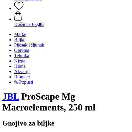
Košarica
€ 0,00
Marke
Biljke
Pijesak i šljunak
Oprema
Tehnika
Njega
Hrana
Akvariji
Ribnjaci
% Popusti
JBL
ProScape Mg
Macroelements, 250 ml
Gnojivo za biljke