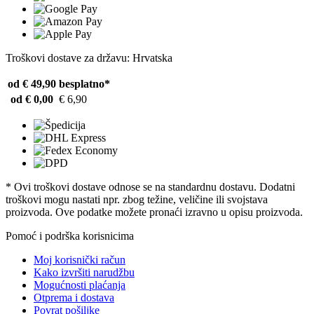
Troškovi dostave za državu: Hrvatska
od € 49,90
besplatno*
od € 0,00
€ 6,90
* Ovi troškovi dostave odnose se na standardnu ​​dostavu. Dodatni
troškovi mogu nastati npr. zbog težine, veličine ili svojstava
proizvoda. Ove podatke možete pronaći izravno u opisu proizvoda.
Pomoć i podrška korisnicima
Moj korisnički račun
Kako izvršiti narudžbu
Mogućnosti plaćanja
Otprema i dostava
Povrat pošiljke