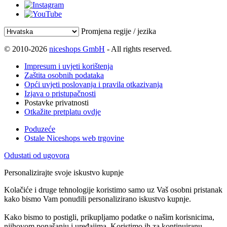
Promjena regije / jezika
© 2010-2026
niceshops GmbH
- All rights reserved.
Impresum i uvjeti korištenja
Zaštita osobnih podataka
Opći uvjeti poslovanja i pravila otkazivanja
Izjava o pristupačnosti
Postavke privatnosti
Otkažite pretplatu ovdje
Poduzeće
Ostale Niceshops web trgovine
Odustati od ugovora
Personalizirajte svoje iskustvo kupnje
Kolačiće i druge tehnologije koristimo samo uz Vaš osobni pristanak
kako bismo Vam ponudili personalizirano iskustvo kupnje.
Kako bismo to postigli, prikupljamo podatke o našim korisnicima,
njihovom ponašanju i uređajima. Koristimo ih za kontinuiranu