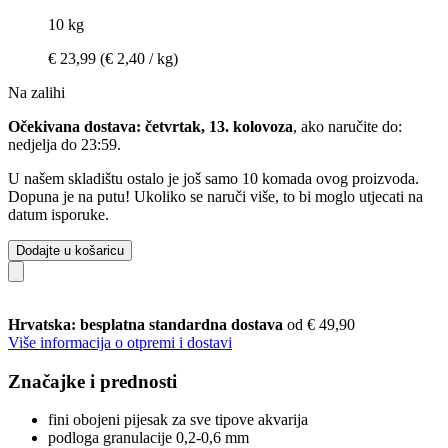
10 kg
€ 23,99
(€ 2,40 / kg)
Na zalihi
Očekivana dostava: četvrtak, 13. kolovoza
, ako naručite do:
nedjelja do 23:59
.
U našem skladištu ostalo je još samo 10 komada ovog proizvoda.
Dopuna je na putu! Ukoliko se naruči više, to bi moglo utjecati na
datum isporuke.
Dodajte u košaricu
Hrvatska: besplatna standardna dostava
od € 49,90
Više informacija o otpremi i dostavi
Značajke i prednosti
fini obojeni pijesak za sve tipove akvarija
podloga granulacije 0,2-0,6 mm