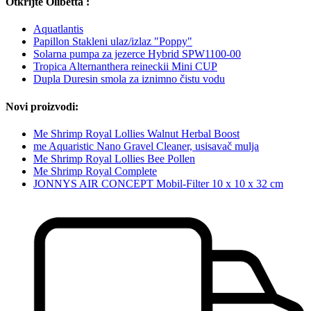
Otkrijte Olibetta :
Aquatlantis
Papillon Stakleni ulaz/izlaz "Poppy"
Solarna pumpa za jezerce Hybrid SPW1100-00
Tropica Alternanthera reineckii Mini CUP
Dupla Duresin smola za iznimno čistu vodu
Novi proizvodi:
Me Shrimp Royal Lollies Walnut Herbal Boost
me Aquaristic Nano Gravel Cleaner, usisavač mulja
Me Shrimp Royal Lollies Bee Pollen
Me Shrimp Royal Complete
JONNYS AIR CONCEPT Mobil-Filter 10 x 10 x 32 cm