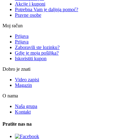
Akcije i kuponi
Potrebna Vam je daljnja pomoć?
Pravne osobe
Moj račun
Prijava
Prijava
Zaboravili ste lozinku?
Gdje je moja pošiljka?
Iskoristiti kupon
Dobro je znati
Video zapisi
Magazin
O nama
Naša grupa
Kontakt
Pratite nas na