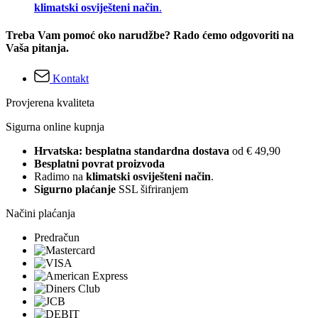
klimatski osviješteni način
.
Treba Vam pomoć oko narudžbe? Rado ćemo odgovoriti na
Vaša pitanja.
Kontakt
Provjerena kvaliteta
Sigurna online kupnja
Hrvatska: besplatna standardna dostava
od € 49,90
Besplatni povrat proizvoda
Radimo na
klimatski osviješteni način
.
Sigurno plaćanje
SSL šifriranjem
Načini plaćanja
Predračun