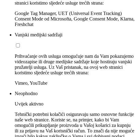
stranici koristimo sljedeće usluge trećih strana:
Google Tag Manager, UET (Universal Event Tracking)
Consent Mode od Microsofta, Google Consent Mode, Klarna,
Freshchat
Vanjski medijski sadržaji
Prihvaćanje ovih usluga omogućuje nam da Vam pokazujemo
videozapise ili druge medijske sadržaje koje hostiraju vanjski
pružatelji usluga. Uz Vaš pristanak, na ovoj web stranici
koristimo sljedeće usluge trećih strana:
Vimeo, YouTube
Neophodno
Uvijek aktivno
Tehnički potrebni kolačići osiguravaju samo osnovne funkcije
naše web stranice. Koriste se, na primjer, kako bi Vam
omogućili prikupljanje proizvoda u Vašoj košarici za kupnju
ili za prijavu na Vaš korisnički račun. To znači da nije moguće
izvući bilo kakve zaključke o Vama i svi dobiveni podaci