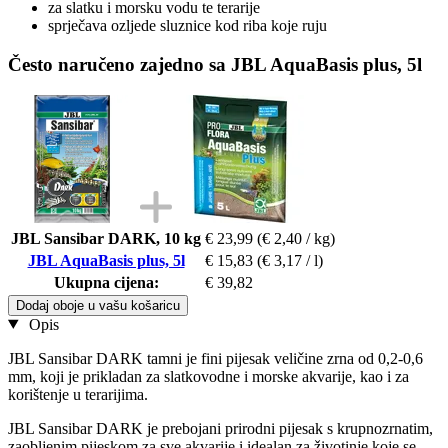
za slatku i morsku vodu te terarije
sprječava ozljede sluznice kod riba koje ruju
Često naručeno zajedno sa JBL AquaBasis plus, 5l
JBL Sansibar DARK, 10 kg
€ 23,99
(€ 2,40 / kg)
JBL AquaBasis plus, 5l
€ 15,83
(€ 3,17 / l)
Ukupna cijena:
€ 39,82
Dodaj oboje u vašu košaricu
Opis
JBL Sansibar DARK tamni je fini pijesak veličine zrna od 0,2-0,6
mm, koji je prikladan za slatkovodne i morske akvarije, kao i za
korištenje u terarijima.
JBL Sansibar DARK je prebojani prirodni pijesak s krupnozrnatim,
zaobljenim pijeskom za sve akvarije i idealan za životinje koje se