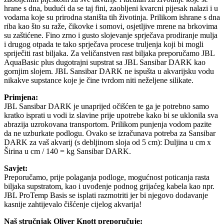
hrane s dna, budući da se taj fini, zaobljeni kvarcni pijesak nalazi i u
vodama koje su prirodna staništa tih životinja. Prilikom ishrane s dna
riba kao što su raže, čikovke i somovi, osjetljive mrene na brkovima
su zaštićene. Fino zrno i gusto slojevanje sprječava prodiranje mulja
i drugog otpada te tako sprječava procese truljenja koji bi mogli
spriječiti rast biljaka. Za veličanstven rast biljaka preporučamo JBL
AquaBasic plus dugotrajni supstrat sa JBL Sansibar DARK kao
gornjim slojem. JBL Sansibar DARK ne ispušta u akvarijsku vodu
nikakve supstance koje je čine tvrdom niti neželjene silikate.
Primjena:
JBL Sansibar DARK je unaprijed očišćen te ga je potrebno samo
kratko isprati u vodi iz slavine prije upotrebe kako bi se uklonila sva
abrazija uzrokovana transportom. Prilikom punjenja vodom pazite
da ne uzburkate podlogu. Ovako se izračunava potreba za Sansibar
DARK za vaš akvarij (s debljinom sloja od 5 cm): Duljina u cm x
Širina u cm / 140 = kg Sansibar DARK.
Savjet:
Preporučamo, prije polaganja podloge, mogućnost poticanja rasta
biljaka supstratom, kao i uvođenje podnog grijaćeg kabela kao npr.
JBL ProTemp Basis se isplati razmotriti jer bi njegovo dodavanje
kasnije zahtijevalo čišćenje cijelog akvarija!
Naš stručnjak Oliver Knott preporučuje: