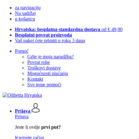
za navigaciju
Na sadržaj
u košaricu
Hrvatska: besplatna standardna dostava
od € 49,90
Besplatni povrat proizvoda
Vaš paket ćete primiti u roku 3 dana
Pomoć
Gdje je moja narudžba?
Povrat robe
Troškovi dostave
Mogućnosti plaćanja
Kontakt
Sve teme pomoći
Prijava
Prijava
Jeste li ovdje
prvi put?
Kreirajte račun