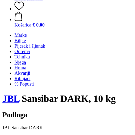
Košarica
€ 0,00
Marke
Biljke
Pijesak i šljunak
Oprema
Tehnika
Njega
Hrana
Akvariji
Ribnjaci
% Popusti
JBL
Sansibar DARK, 10 kg
Podloga
JBL Sansibar DARK