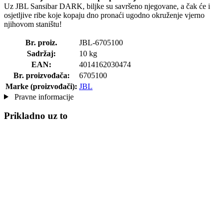
Uz JBL Sansibar DARK, biljke su savršeno njegovane, a čak će i
osjetljive ribe koje kopaju dno pronaći ugodno okruženje vjerno
njihovom staništu!
Br. proiz.
JBL-6705100
Sadržaj:
10 kg
EAN:
4014162030474
Br. proizvođača:
6705100
Marke (proizvođači):
JBL
Pravne informacije
Prikladno uz to