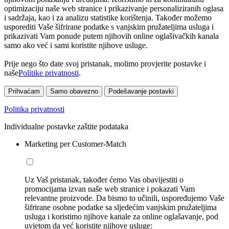
optimizaciju naše web stranice i prikazivanje personaliziranih oglasa
i sadržaja, kao i za analizu statistike korištenja. Također možemo
usporediti Vaše šifrirane podatke s vanjskim pružateljima usluga i
prikazivati Vam ponude putem njihovih online oglašivačkih kanala
samo ako već i sami koristite njihove usluge.
Prije nego što date svoj pristanak, molimo provjerite postavke i
naše
Politike privatnosti
.
Prihvaćam
Samo obavezno
Podešavanje postavki
Politika privatnosti
Individualne postavke zaštite podataka
Marketing per Customer-Match
Uz Vaš pristanak, također ćemo Vas obavijestiti o
promocijama izvan naše web stranice i pokazati Vam
relevantne proizvode. Da bismo to učinili, uspoređujemo Vaše
šifrirane osobne podatke sa sljedećim vanjskim pružateljima
usluga i koristimo njihove kanale za online oglašavanje, pod
uvjetom da već koristite njihove usluge: