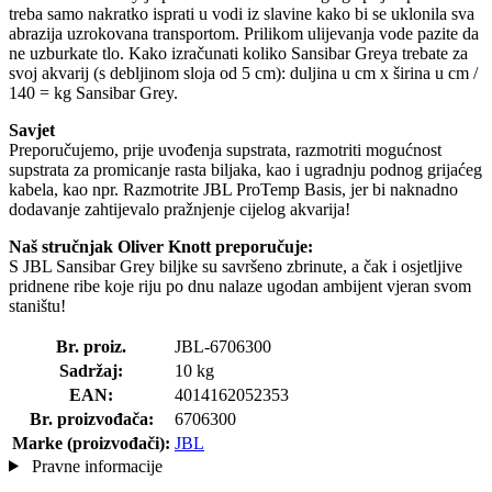
treba samo nakratko isprati u vodi iz slavine kako bi se uklonila sva
abrazija uzrokovana transportom. Prilikom ulijevanja vode pazite da
ne uzburkate tlo. Kako izračunati koliko Sansibar Greya trebate za
svoj akvarij (s debljinom sloja od 5 cm): duljina u cm x širina u cm /
140 = kg Sansibar Grey.
Savjet
Preporučujemo, prije uvođenja supstrata, razmotriti mogućnost
supstrata za promicanje rasta biljaka, kao i ugradnju podnog grijaćeg
kabela, kao npr. Razmotrite JBL ProTemp Basis, jer bi naknadno
dodavanje zahtijevalo pražnjenje cijelog akvarija!
Naš stručnjak Oliver Knott preporučuje:
S JBL Sansibar Grey biljke su savršeno zbrinute, a čak i osjetljive
pridnene ribe koje riju po dnu nalaze ugodan ambijent vjeran svom
staništu!
Br. proiz.
JBL-6706300
Sadržaj:
10 kg
EAN:
4014162052353
Br. proizvođača:
6706300
Marke (proizvođači):
JBL
Pravne informacije