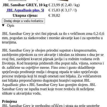
JBL Sansibar GREY, 10 kg
€ 23,99
(€ 2,40 / kg)
JBL AquaBasis plus, 5l
€ 15,83
(€ 3,17 / l)
Ukupna cijena:
€ 39,82
Dodaj oboje u vašu košaricu
Opis
JBL Sansibar Grey je sivi fini pijesak za tlo s veličinom zrna 0,2-0,6
mm, pogodan za slatkovodne i morske akvarije kao i za upotrebu u
terarijima.
JBL Sansibar Grey je obojen prirodni supstrat s krupnozrnatim,
zaobljenim pijeskom za sve akvarije i idealan za ishranu s dna jer se
ovaj fini, zaobljeni kvarcni pijesak javlja i u rodnim vodama ovih
životinja. Kod hranjenja pridnenih riba poput raža, vijuna, somova i
dr. zaštićene su osjetljive mrene. Fino zrno i gusto skladištenje
sprječavaju prodiranje mulja i drugog otpada te tako sprječavaju
procese truljenja koji bi mogli ometati rast biljaka. Za veličanstven
rast biljaka preporučujemo dugotrajni hranjivi supstrat JBL
AquaBasic plus s JBL Sansibar Grey kao gornjim slojem. JBL
Sansibar Grey ne ispušta tvari koje tvore tvrdoću ili neželjene
silikate u akvarijsku vodu.
Primjena
JBL Sansibar Grey je prethodno očišćen i stoga ga prije upotrebe