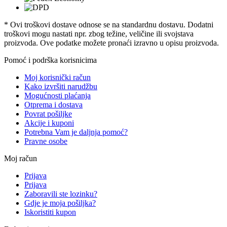
* Ovi troškovi dostave odnose se na standardnu ​​dostavu. Dodatni
troškovi mogu nastati npr. zbog težine, veličine ili svojstava
proizvoda. Ove podatke možete pronaći izravno u opisu proizvoda.
Pomoć i podrška korisnicima
Moj korisnički račun
Kako izvršiti narudžbu
Mogućnosti plaćanja
Otprema i dostava
Povrat pošiljke
Akcije i kuponi
Potrebna Vam je daljnja pomoć?
Pravne osobe
Moj račun
Prijava
Prijava
Zaboravili ste lozinku?
Gdje je moja pošiljka?
Iskoristiti kupon