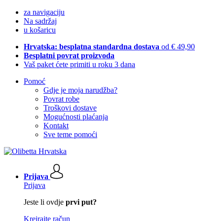
za navigaciju
Na sadržaj
u košaricu
Hrvatska: besplatna standardna dostava
od € 49,90
Besplatni povrat proizvoda
Vaš paket ćete primiti u roku 3 dana
Pomoć
Gdje je moja narudžba?
Povrat robe
Troškovi dostave
Mogućnosti plaćanja
Kontakt
Sve teme pomoći
Prijava
Prijava
Jeste li ovdje
prvi put?
Kreirajte račun