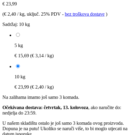
€ 23,99
(
€ 2,40 / kg
, uključ. 25% PDV
-
bez troškova dostave
)
Sadržaj:
10 kg
5 kg
€ 15,69
(€ 3,14 / kg)
10 kg
€ 23,99
(€ 2,40 / kg)
Na zalihama imamo još samo 3 komada.
Očekivana dostava: četvrtak, 13. kolovoza
, ako naručite do:
nedjelja do 23:59
.
U našem skladištu ostalo je još samo 3 komada ovog proizvoda.
Dopuna je na putu! Ukoliko se naruči više, to bi moglo utjecati na
datum isporuke.