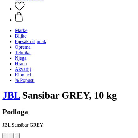
Marke
Biljke
Pijesak i šljunak
Oprema
Tehnika
Njega
Hrana
Akvariji
Ribnjaci
% Popusti
JBL
Sansibar GREY, 10 kg
Podloga
JBL Sansibar GREY