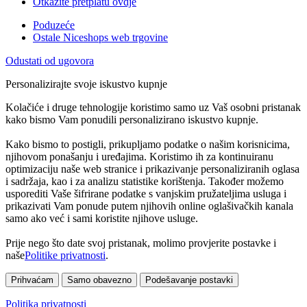
Otkažite pretplatu ovdje
Poduzeće
Ostale Niceshops web trgovine
Odustati od ugovora
Personalizirajte svoje iskustvo kupnje
Kolačiće i druge tehnologije koristimo samo uz Vaš osobni pristanak
kako bismo Vam ponudili personalizirano iskustvo kupnje.
Kako bismo to postigli, prikupljamo podatke o našim korisnicima,
njihovom ponašanju i uređajima. Koristimo ih za kontinuiranu
optimizaciju naše web stranice i prikazivanje personaliziranih oglasa
i sadržaja, kao i za analizu statistike korištenja. Također možemo
usporediti Vaše šifrirane podatke s vanjskim pružateljima usluga i
prikazivati Vam ponude putem njihovih online oglašivačkih kanala
samo ako već i sami koristite njihove usluge.
Prije nego što date svoj pristanak, molimo provjerite postavke i
naše
Politike privatnosti
.
Prihvaćam
Samo obavezno
Podešavanje postavki
Politika privatnosti