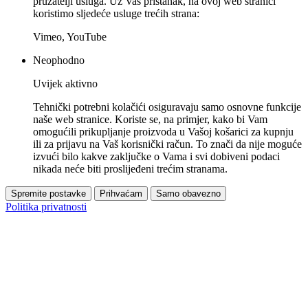
pružatelji usluga. Uz Vaš pristanak, na ovoj web stranici
koristimo sljedeće usluge trećih strana:
Vimeo, YouTube
Neophodno
Uvijek aktivno
Tehnički potrebni kolačići osiguravaju samo osnovne funkcije
naše web stranice. Koriste se, na primjer, kako bi Vam
omogućili prikupljanje proizvoda u Vašoj košarici za kupnju
ili za prijavu na Vaš korisnički račun. To znači da nije moguće
izvući bilo kakve zaključke o Vama i svi dobiveni podaci
nikada neće biti proslijeđeni trećim stranama.
Spremite postavke
Prihvaćam
Samo obavezno
Politika privatnosti