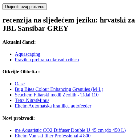
Ocijeniti ovaj proizvod
recenzija na sljedećem jeziku: hrvatski za
JBL Sansibar GREY
Aktualni članci:
Aquascaping
Pravilna prehrana ukrasnih ribica
Otkrijte Olibetta :
Oase
Bug Bites Colour Enhancing Granules (M-L)
Seachem Filtarski medij Zeolith - Tidal 110
Tetra NitratMinus
Eheim Automatska hranilica autofeeder
Novi proizvodi:
me Aquaristic CO2 Diffuser Double U 45 cm (do 450 L)
Eheim Vanjski filter Professional 4 800