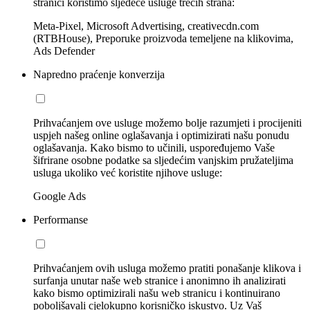
stranici koristimo sljedeće usluge trećih strana:
Meta-Pixel, Microsoft Advertising, creativecdn.com
(RTBHouse), Preporuke proizvoda temeljene na klikovima,
Ads Defender
Napredno praćenje konverzija
Prihvaćanjem ove usluge možemo bolje razumjeti i procijeniti
uspjeh našeg online oglašavanja i optimizirati našu ponudu
oglašavanja. Kako bismo to učinili, uspoređujemo Vaše
šifrirane osobne podatke sa sljedećim vanjskim pružateljima
usluga ukoliko već koristite njihove usluge:
Google Ads
Performanse
Prihvaćanjem ovih usluga možemo pratiti ponašanje klikova i
surfanja unutar naše web stranice i anonimno ih analizirati
kako bismo optimizirali našu web stranicu i kontinuirano
poboljšavali cjelokupno korisničko iskustvo. Uz Vaš