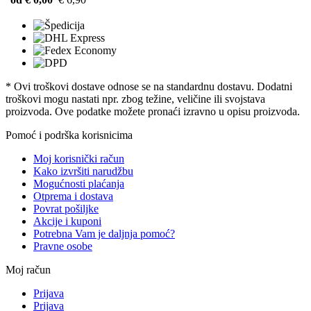
* Ovi troškovi dostave odnose se na standardnu ​​dostavu. Dodatni
troškovi mogu nastati npr. zbog težine, veličine ili svojstava
proizvoda. Ove podatke možete pronaći izravno u opisu proizvoda.
Pomoć i podrška korisnicima
Moj korisnički račun
Kako izvršiti narudžbu
Mogućnosti plaćanja
Otprema i dostava
Povrat pošiljke
Akcije i kuponi
Potrebna Vam je daljnja pomoć?
Pravne osobe
Moj račun
Prijava
Prijava