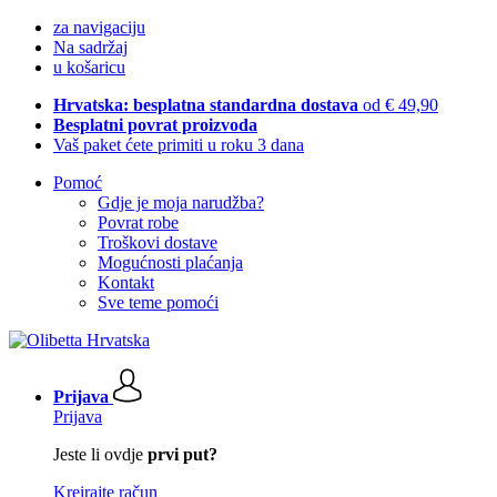
za navigaciju
Na sadržaj
u košaricu
Hrvatska: besplatna standardna dostava
od € 49,90
Besplatni povrat proizvoda
Vaš paket ćete primiti u roku 3 dana
Pomoć
Gdje je moja narudžba?
Povrat robe
Troškovi dostave
Mogućnosti plaćanja
Kontakt
Sve teme pomoći
Prijava
Prijava
Jeste li ovdje
prvi put?
Kreirajte račun