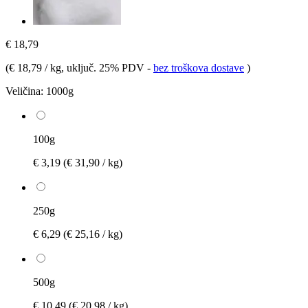
€ 18,79
(
€ 18,79 / kg
, uključ. 25% PDV
-
bez troškova dostave
)
Veličina:
1000g
100g
€ 3,19
(€ 31,90 / kg)
250g
€ 6,29
(€ 25,16 / kg)
500g
€ 10,49
(€ 20,98 / kg)