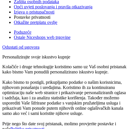
Zaštita osobnih podataka
Opći uvjeti poslovanja i pravila otkazivanja
Izjava o pristupačnosti
Postavke privatnosti
Otkažite pretplatu ovdje
Poduzeće
Ostale Niceshops web trgovine
Odustati od ugovora
Personalizirajte svoje iskustvo kupnje
Kolačiće i druge tehnologije koristimo samo uz Vaš osobni pristanak
kako bismo Vam ponudili personalizirano iskustvo kupnje.
Kako bismo to postigli, prikupljamo podatke o našim korisnicima,
njihovom ponašanju i uređajima. Koristimo ih za kontinuiranu
optimizaciju naše web stranice i prikazivanje personaliziranih oglasa
i sadržaja, kao i za analizu statistike korištenja. Također možemo
usporediti Vaše šifrirane podatke s vanjskim pružateljima usluga i
prikazivati Vam ponude putem njihovih online oglašivačkih kanala
samo ako već i sami koristite njihove usluge.
Prije nego što date svoj pristanak, molimo provjerite postavke i
naše
Politike privatnosti
.