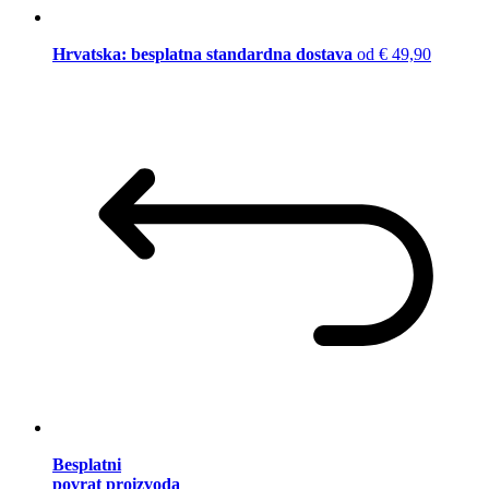
Hrvatska: besplatna standardna dostava
od € 49,90
Besplatni
povrat proizvoda