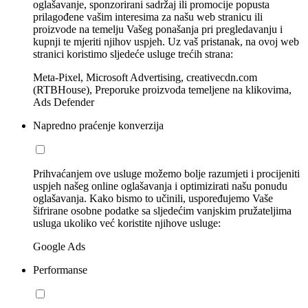
oglašavanje, sponzorirani sadržaj ili promocije popusta
prilagođene vašim interesima za našu web stranicu ili
proizvode na temelju Vašeg ponašanja pri pregledavanju i
kupnji te mjeriti njihov uspjeh. Uz vaš pristanak, na ovoj web
stranici koristimo sljedeće usluge trećih strana:
Meta-Pixel, Microsoft Advertising, creativecdn.com
(RTBHouse), Preporuke proizvoda temeljene na klikovima,
Ads Defender
Napredno praćenje konverzija
Prihvaćanjem ove usluge možemo bolje razumjeti i procijeniti
uspjeh našeg online oglašavanja i optimizirati našu ponudu
oglašavanja. Kako bismo to učinili, uspoređujemo Vaše
šifrirane osobne podatke sa sljedećim vanjskim pružateljima
usluga ukoliko već koristite njihove usluge:
Google Ads
Performanse