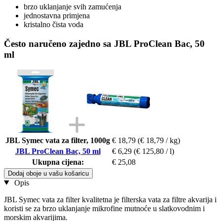
brzo uklanjanje svih zamućenja
jednostavna primjena
kristalno čista voda
Često naručeno zajedno sa JBL ProClean Bac, 50
ml
JBL Symec vata za filter, 1000g
€ 18,79
(€ 18,79 / kg)
JBL ProClean Bac, 50 ml
€ 6,29
(€ 125,80 / l)
Ukupna cijena:
€ 25,08
Dodaj oboje u vašu košaricu
Opis
JBL Symec vata za filter kvalitetna je filterska vata za filtre akvarija i
koristi se za brzo uklanjanje mikrofine mutnoće u slatkovodnim i
morskim akvarijima.