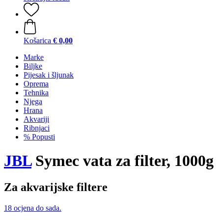
Košarica
€ 0,00
Marke
Biljke
Pijesak i šljunak
Oprema
Tehnika
Njega
Hrana
Akvariji
Ribnjaci
% Popusti
JBL
Symec vata za filter, 1000g
Za akvarijske filtere
18 ocjena do sada.