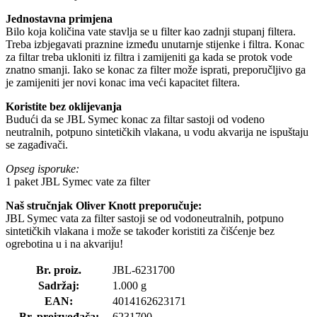
Jednostavna primjena
Bilo koja količina vate stavlja se u filter kao zadnji stupanj filtera.
Treba izbjegavati praznine između unutarnje stijenke i filtra. Konac
za filtar treba ukloniti iz filtra i zamijeniti ga kada se protok vode
znatno smanji. Iako se konac za filter može isprati, preporučljivo ga
je zamijeniti jer novi konac ima veći kapacitet filtera.
Koristite bez oklijevanja
Budući da se JBL Symec konac za filtar sastoji od vodeno
neutralnih, potpuno sintetičkih vlakana, u vodu akvarija ne ispuštaju
se zagađivači.
Opseg isporuke:
1 paket JBL Symec vate za filter
Naš stručnjak Oliver Knott preporučuje:
JBL Symec vata za filter sastoji se od vodoneutralnih, potpuno
sintetičkih vlakana i može se također koristiti za čišćenje bez
ogrebotina u i na akvariju!
Br. proiz.
JBL-6231700
Sadržaj:
1.000 g
EAN:
4014162623171
Br. proizvođača:
6231700