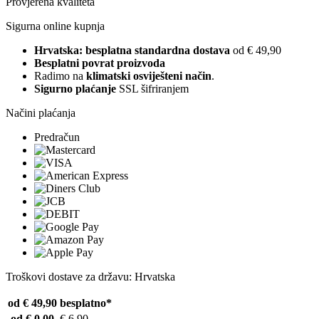
Provjerena kvaliteta
Sigurna online kupnja
Hrvatska: besplatna standardna dostava
od € 49,90
Besplatni povrat proizvoda
Radimo na
klimatski osviješteni način
.
Sigurno plaćanje
SSL šifriranjem
Načini plaćanja
Predračun
Troškovi dostave za državu: Hrvatska
od € 49,90
besplatno*
od € 0,00
€ 6,90