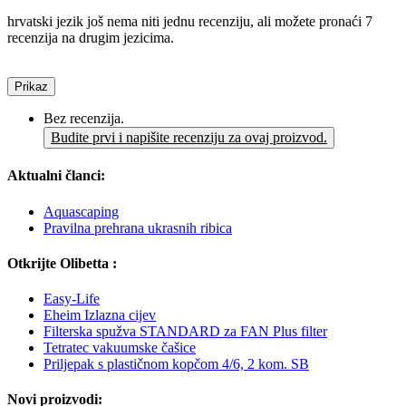
hrvatski jezik još nema niti jednu recenziju, ali možete pronaći 7
recenzija na drugim jezicima.
Prikaz
Bez recenzija.
Budite prvi i napišite recenziju za ovaj proizvod.
Aktualni članci:
Aquascaping
Pravilna prehrana ukrasnih ribica
Otkrijte Olibetta :
Easy-Life
Eheim Izlazna cijev
Filterska spužva STANDARD za FAN Plus filter
Tetratec vakuumske čašice
Priljepak s plastičnom kopčom 4/6, 2 kom. SB
Novi proizvodi: