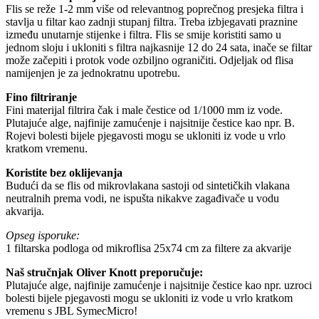
Flis se reže 1-2 mm više od relevantnog poprečnog presjeka filtra i
stavlja u filtar kao zadnji stupanj filtra. Treba izbjegavati praznine
između unutarnje stijenke i filtra. Flis se smije koristiti samo u
jednom sloju i ukloniti s filtra najkasnije 12 do 24 sata, inače se filtar
može začepiti i protok vode ozbiljno ograničiti. Odjeljak od flisa
namijenjen je za jednokratnu upotrebu.
Fino filtriranje
Fini materijal filtrira čak i male čestice od 1/1000 mm iz vode.
Plutajuće alge, najfinije zamućenje i najsitnije čestice kao npr. B.
Rojevi bolesti bijele pjegavosti mogu se ukloniti iz vode u vrlo
kratkom vremenu.
Koristite bez oklijevanja
Budući da se flis od mikrovlakana sastoji od sintetičkih vlakana
neutralnih prema vodi, ne ispušta nikakve zagađivače u vodu
akvarija.
Opseg isporuke:
1 filtarska podloga od mikroflisa 25x74 cm za filtere za akvarije
Naš stručnjak Oliver Knott preporučuje:
Plutajuće alge, najfinije zamućenje i najsitnije čestice kao npr. uzroci
bolesti bijele pjegavosti mogu se ukloniti iz vode u vrlo kratkom
vremenu s JBL SymecMicro!