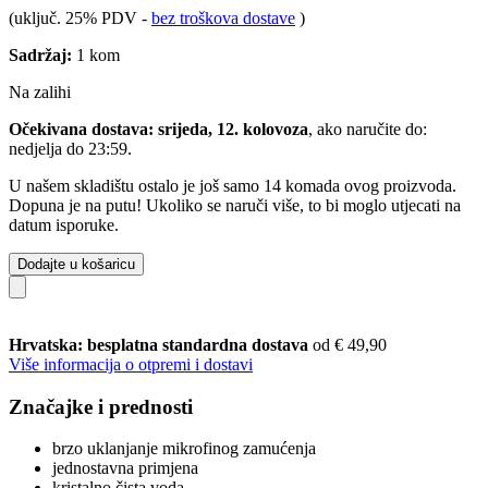
(uključ. 25% PDV
-
bez troškova dostave
)
Sadržaj:
1 kom
Na zalihi
Očekivana dostava: srijeda, 12. kolovoza
, ako naručite do:
nedjelja do 23:59
.
U našem skladištu ostalo je još samo 14 komada ovog proizvoda.
Dopuna je na putu! Ukoliko se naruči više, to bi moglo utjecati na
datum isporuke.
Dodajte u košaricu
Hrvatska: besplatna standardna dostava
od € 49,90
Više informacija o otpremi i dostavi
Značajke i prednosti
brzo uklanjanje mikrofinog zamućenja
jednostavna primjena
kristalno čista voda