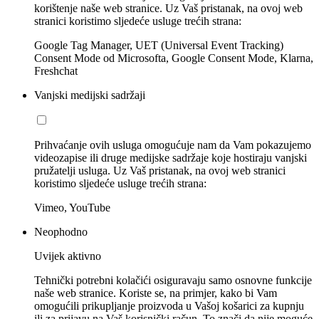
korištenje naše web stranice. Uz Vaš pristanak, na ovoj web
stranici koristimo sljedeće usluge trećih strana:
Google Tag Manager, UET (Universal Event Tracking)
Consent Mode od Microsofta, Google Consent Mode, Klarna,
Freshchat
Vanjski medijski sadržaji
Prihvaćanje ovih usluga omogućuje nam da Vam pokazujemo
videozapise ili druge medijske sadržaje koje hostiraju vanjski
pružatelji usluga. Uz Vaš pristanak, na ovoj web stranici
koristimo sljedeće usluge trećih strana:
Vimeo, YouTube
Neophodno
Uvijek aktivno
Tehnički potrebni kolačići osiguravaju samo osnovne funkcije
naše web stranice. Koriste se, na primjer, kako bi Vam
omogućili prikupljanje proizvoda u Vašoj košarici za kupnju
ili za prijavu na Vaš korisnički račun. To znači da nije moguće