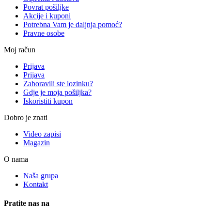
Povrat pošiljke
Akcije i kuponi
Potrebna Vam je daljnja pomoć?
Pravne osobe
Moj račun
Prijava
Prijava
Zaboravili ste lozinku?
Gdje je moja pošiljka?
Iskoristiti kupon
Dobro je znati
Video zapisi
Magazin
O nama
Naša grupa
Kontakt
Pratite nas na