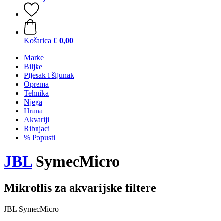
Košarica
€ 0,00
Marke
Biljke
Pijesak i šljunak
Oprema
Tehnika
Njega
Hrana
Akvariji
Ribnjaci
% Popusti
JBL
SymecMicro
Mikroflis za akvarijske filtere
JBL SymecMicro