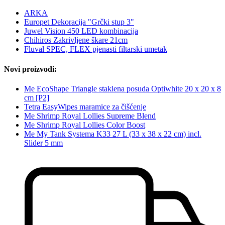
ARKA
Europet Dekoracija "Grčki stup 3"
Juwel Vision 450 LED kombinacija
Chihiros Zakrivljene škare 21cm
Fluval SPEC, FLEX pjenasti filtarski umetak
Novi proizvodi:
Me EcoShape Triangle staklena posuda Optiwhite 20 x 20 x 8
cm [P2]
Tetra EasyWipes maramice za čišćenje
Me Shrimp Royal Lollies Supreme Blend
Me Shrimp Royal Lollies Color Boost
Me My Tank Systema K33 27 L (33 x 38 x 22 cm) incl.
Slider 5 mm