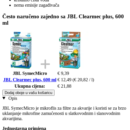
nema emisije zagađivača
Često naručeno zajedno sa JBL Clearmec plus, 600
ml
JBL SymecMicro
€ 9,39
JBL Clearmec plus, 600 ml
€ 12,49
(€ 20,82 / l)
Ukupna cijena:
€ 21,88
Dodaj oboje u vašu košaricu
Opis
JBL SymecMicro je mikroflis za filtre za akvarije i koristi se za brzo
uklanjanje mikrofine zamućenosti u slatkovodnim i slanovodnim
akvarijima.
Jednostavna primjena