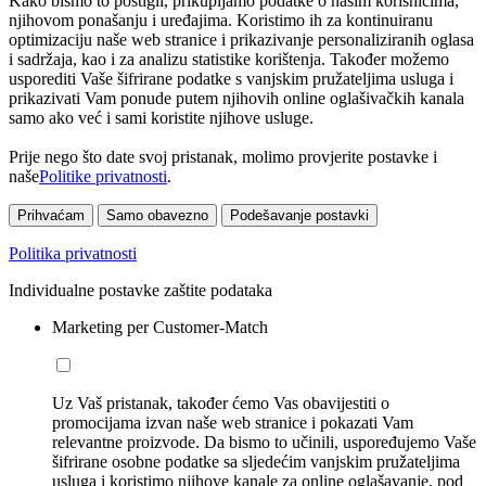
Kako bismo to postigli, prikupljamo podatke o našim korisnicima,
njihovom ponašanju i uređajima. Koristimo ih za kontinuiranu
optimizaciju naše web stranice i prikazivanje personaliziranih oglasa
i sadržaja, kao i za analizu statistike korištenja. Također možemo
usporediti Vaše šifrirane podatke s vanjskim pružateljima usluga i
prikazivati Vam ponude putem njihovih online oglašivačkih kanala
samo ako već i sami koristite njihove usluge.
Prije nego što date svoj pristanak, molimo provjerite postavke i
naše
Politike privatnosti
.
Prihvaćam
Samo obavezno
Podešavanje postavki
Politika privatnosti
Individualne postavke zaštite podataka
Marketing per Customer-Match
Uz Vaš pristanak, također ćemo Vas obavijestiti o
promocijama izvan naše web stranice i pokazati Vam
relevantne proizvode. Da bismo to učinili, uspoređujemo Vaše
šifrirane osobne podatke sa sljedećim vanjskim pružateljima
usluga i koristimo njihove kanale za online oglašavanje, pod