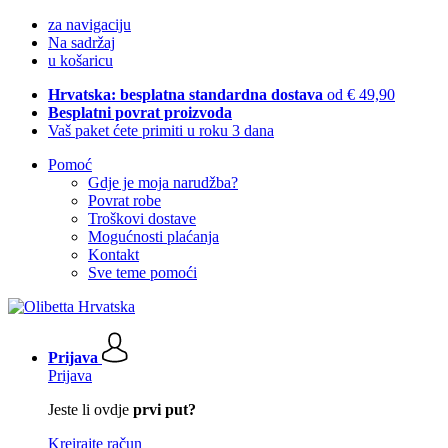
za navigaciju
Na sadržaj
u košaricu
Hrvatska: besplatna standardna dostava
od € 49,90
Besplatni povrat proizvoda
Vaš paket ćete primiti u roku 3 dana
Pomoć
Gdje je moja narudžba?
Povrat robe
Troškovi dostave
Mogućnosti plaćanja
Kontakt
Sve teme pomoći
Prijava
Prijava
Jeste li ovdje
prvi put?
Kreirajte račun