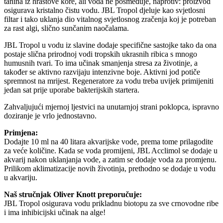
tanina iz hrastove kore, ali voda ne posmeđuje, naprotiv: proizvod
osigurava kristalno čistu vodu. JBL Tropol djeluje kao svjetlosni
filtar i tako uklanja dio vitalnog svjetlosnog zračenja koj je potreban
za rast algi, slično sunčanim naočalama.
JBL Tropol u vodu iz slavine dodaje specifične sastojke tako da ona
postaje slična prirodnoj vodi tropskih ukrasnih ribica s mnogo
humusnih tvari. To ima učinak smanjenja stresa za životinje, a
također se aktivno razvijaju intenzivne boje. Aktivni jod potiče
spremnost na mrijest. Regeneratore za vodu treba uvijek primijeniti
jedan sat prije uporabe bakterijskih startera.
Zahvaljujući mjernoj ljestvici na unutarnjoj strani poklopca, ispravno
doziranje je vrlo jednostavno.
Primjena:
Dodajte 10 ml na 40 litara akvarijske vode, prema tome prilagodite
za veće količine. Kada se voda promijeni, JBL Acclimol se dodaje u
akvarij nakon uklanjanja vode, a zatim se dodaje voda za promjenu.
Prilikom aklimatizacije novih životinja, prethodno se dodaje u vodu
u akvariju.
Naš stručnjak Oliver Knott preporučuje:
JBL Tropol osigurava vodu prikladnu biotopu za sve crnovodne ribe
i ima inhibicijski učinak na alge!