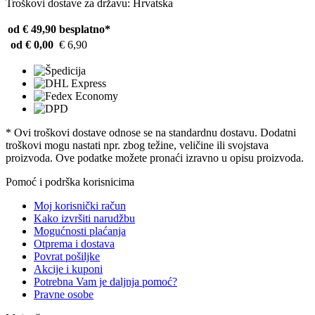
Troškovi dostave za državu: Hrvatska
od € 49,90
besplatno*
od € 0,00
€ 6,90
* Ovi troškovi dostave odnose se na standardnu ​​dostavu. Dodatni
troškovi mogu nastati npr. zbog težine, veličine ili svojstava
proizvoda. Ove podatke možete pronaći izravno u opisu proizvoda.
Pomoć i podrška korisnicima
Moj korisnički račun
Kako izvršiti narudžbu
Mogućnosti plaćanja
Otprema i dostava
Povrat pošiljke
Akcije i kuponi
Potrebna Vam je daljnja pomoć?
Pravne osobe