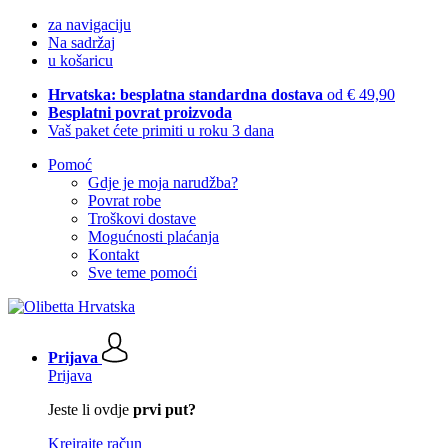
za navigaciju
Na sadržaj
u košaricu
Hrvatska: besplatna standardna dostava
od € 49,90
Besplatni povrat proizvoda
Vaš paket ćete primiti u roku 3 dana
Pomoć
Gdje je moja narudžba?
Povrat robe
Troškovi dostave
Mogućnosti plaćanja
Kontakt
Sve teme pomoći
Prijava
Prijava
Jeste li ovdje
prvi put?
Kreirajte račun