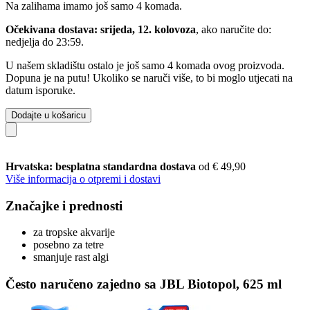
Na zalihama imamo još samo 4 komada.
Očekivana dostava: srijeda, 12. kolovoza
, ako naručite do:
nedjelja do 23:59
.
U našem skladištu ostalo je još samo 4 komada ovog proizvoda.
Dopuna je na putu! Ukoliko se naruči više, to bi moglo utjecati na
datum isporuke.
Dodajte u košaricu
Hrvatska: besplatna standardna dostava
od € 49,90
Više informacija o otpremi i dostavi
Značajke i prednosti
za tropske akvarije
posebno za tetre
smanjuje rast algi
Često naručeno zajedno sa JBL Biotopol, 625 ml