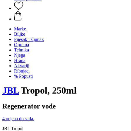
Marke
Biljke
Pijesak i šljunak
Oprema
Tehnika
Njega
Hrana
Akvariji
Ribnjaci
% Popusti
JBL
Tropol, 250ml
Regenerator vode
4 ocjena do sada.
JBL Tropol