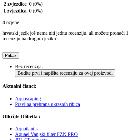
2 zvjezdice
0
(0%)
1 zvjezdica
0
(0%)
4
ocjene
hrvatski jezik još nema niti jednu recenziju, ali možete pronaći 1
recenziju na drugom jeziku.
Prikaz
Bez recenzija.
Budite prvi i napišite recenziju za ovaj proizvod.
Aktualni članci:
Aquascaping
Pravilna prehrana ukrasnih ribica
Otkrijte Olibetta :
Aquatlantis
Aquael Vanjski filter FZN PRO
JBL CP rotor set