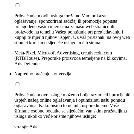
Prihvaćanjem ovih usluga možemo Vam prikazati
oglašavanje, sponzorirani sadržaj ili promocije popusta
prilagođene vašim interesima za našu web stranicu ili
proizvode na temelju Vašeg ponašanja pri pregledavanju i
kupnji te mjeriti njihov uspjeh. Uz vaš pristanak, na ovoj web
stranici koristimo sljedeće usluge trećih strana:
Meta-Pixel, Microsoft Advertising, creativecdn.com
(RTBHouse), Preporuke proizvoda temeljene na klikovima,
Ads Defender
Napredno praćenje konverzija
Prihvaćanjem ove usluge možemo bolje razumjeti i procijeniti
uspjeh našeg online oglašavanja i optimizirati našu ponudu
oglašavanja. Kako bismo to učinili, uspoređujemo Vaše
šifrirane osobne podatke sa sljedećim vanjskim pružateljima
usluga ukoliko već koristite njihove usluge:
Google Ads