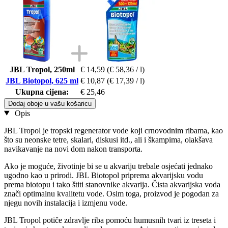
JBL Tropol, 250ml
€ 14,59
(€ 58,36 / l)
JBL Biotopol, 625 ml
€ 10,87
(€ 17,39 / l)
Ukupna cijena:
€ 25,46
Dodaj oboje u vašu košaricu
Opis
JBL Tropol je tropski regenerator vode koji crnovodnim ribama, kao
što su neonske tetre, skalari, diskusi itd., ali i škampima, olakšava
navikavanje na novi dom nakon transporta.
Ako je moguće, životinje bi se u akvariju trebale osjećati jednako
ugodno kao u prirodi. JBL Biotopol priprema akvarijsku vodu
prema biotopu i tako štiti stanovnike akvarija. Čista akvarijska voda
znači optimalnu kvalitetu vode. Osim toga, proizvod je pogodan za
njegu novih instalacija i izmjenu vode.
JBL Tropol potiče zdravlje riba pomoću humusnih tvari iz treseta i