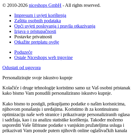
© 2010-2026
niceshops GmbH
- All rights reserved.
Impresum i uvjeti korištenja
Zaštita osobnih podataka
Opći uvjeti poslovanja i pravila otkazivanja
Izjava o pristupačnosti
Postavke privatnosti
Otkažite pretplatu ovdje
Poduzeće
Ostale Niceshops web trgovine
Odustati od ugovora
Personalizirajte svoje iskustvo kupnje
Kolačiće i druge tehnologije koristimo samo uz Vaš osobni pristanak
kako bismo Vam ponudili personalizirano iskustvo kupnje.
Kako bismo to postigli, prikupljamo podatke o našim korisnicima,
njihovom ponašanju i uređajima. Koristimo ih za kontinuiranu
optimizaciju naše web stranice i prikazivanje personaliziranih oglasa
i sadržaja, kao i za analizu statistike korištenja. Također možemo
usporediti Vaše šifrirane podatke s vanjskim pružateljima usluga i
prikazivati Vam ponude putem njihovih online oglašivačkih kanala