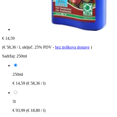
€ 14,59
(
€ 58,36 / l
, uključ. 25% PDV
-
bez troškova dostave
)
Sadržaj:
250ml
250ml
€ 14,59
(€ 58,36 / l)
5l
€ 93,99
(€ 18,80 / l)