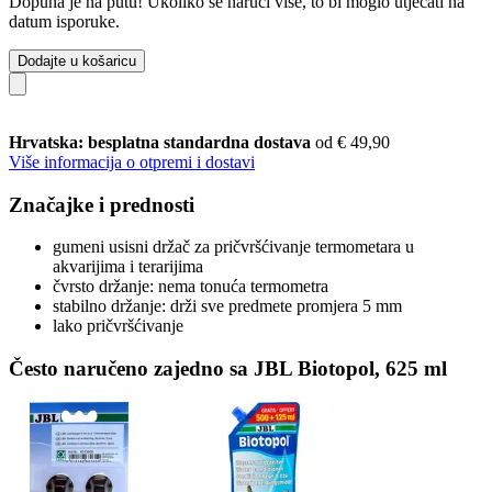
Dopuna je na putu! Ukoliko se naruči više, to bi moglo utjecati na
datum isporuke.
Dodajte u košaricu
Hrvatska: besplatna standardna dostava
od € 49,90
Više informacija o otpremi i dostavi
Značajke i prednosti
gumeni usisni držač za pričvršćivanje termometara u
akvarijima i terarijima
čvrsto držanje: nema tonuća termometra
stabilno držanje: drži sve predmete promjera 5 mm
lako pričvršćivanje
Često naručeno zajedno sa JBL Biotopol, 625 ml