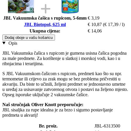
JBL Vakuumska čašica s rupicom, 5-6mm
€ 3,19
JBL Biotopol, 625 ml
€ 10,87
(€ 17,39 / l)
Ukupna cijena:
€ 14,06
Dodaj oboje u vašu košaricu
Opis
JBL Vakuumska čašica s rupicom je gumena usisna čašica pogodna
za male predmete. Za korištenje u slatkoj i morskoj vodi, kao i u
ribnjacima i terarijima.
S JBL Vakuumskom čašicom s rupicom, predmeti kao što su npr.
termometar ili crijevo za zrak mogu se bez problema pričvrstiti u
akvariju. Da biste to učinili, željeni predmet se jednostavno umetne
u uređaj za usisavanje zatvorenog otvora i postavi na željeno mjesto.
Opseg isporuke uključuje 2 vakuumske čašice.
Naš stručnjak Oliver Knott preporučuje:
JBL sisaljka za rupe idealna je za brzo i sigurno postavljanje
predmeta u akvarij!
Br. proiz.
JBL-6313500