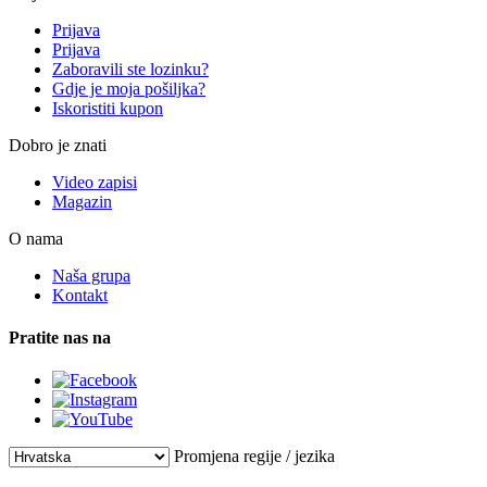
Prijava
Prijava
Zaboravili ste lozinku?
Gdje je moja pošiljka?
Iskoristiti kupon
Dobro je znati
Video zapisi
Magazin
O nama
Naša grupa
Kontakt
Pratite nas na
Promjena regije / jezika