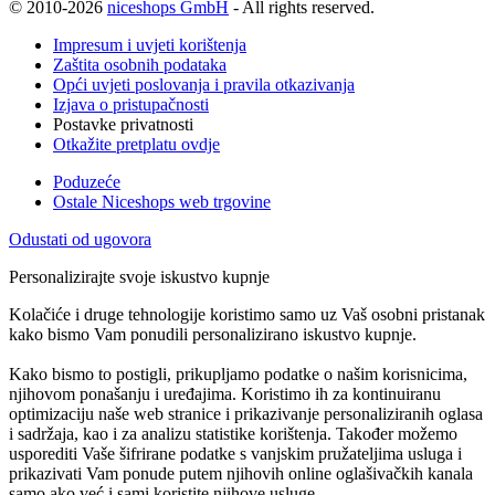
© 2010-2026
niceshops GmbH
- All rights reserved.
Impresum i uvjeti korištenja
Zaštita osobnih podataka
Opći uvjeti poslovanja i pravila otkazivanja
Izjava o pristupačnosti
Postavke privatnosti
Otkažite pretplatu ovdje
Poduzeće
Ostale Niceshops web trgovine
Odustati od ugovora
Personalizirajte svoje iskustvo kupnje
Kolačiće i druge tehnologije koristimo samo uz Vaš osobni pristanak
kako bismo Vam ponudili personalizirano iskustvo kupnje.
Kako bismo to postigli, prikupljamo podatke o našim korisnicima,
njihovom ponašanju i uređajima. Koristimo ih za kontinuiranu
optimizaciju naše web stranice i prikazivanje personaliziranih oglasa
i sadržaja, kao i za analizu statistike korištenja. Također možemo
usporediti Vaše šifrirane podatke s vanjskim pružateljima usluga i
prikazivati Vam ponude putem njihovih online oglašivačkih kanala
samo ako već i sami koristite njihove usluge.