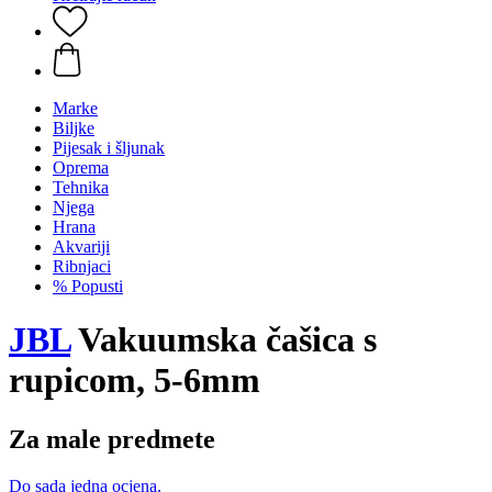
Marke
Biljke
Pijesak i šljunak
Oprema
Tehnika
Njega
Hrana
Akvariji
Ribnjaci
% Popusti
JBL
Vakuumska čašica s
rupicom, 5-6mm
Za male predmete
Do sada jedna ocjena.