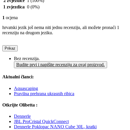
2 zvjezdice
1
(100%)
1 zvjezdica
0
(0%)
1
ocjena
hrvatski jezik još nema niti jednu recenziju, ali možete pronaći 1
recenziju na drugom jeziku.
Prikaz
Bez recenzija.
Budite prvi i napišite recenziju za ovaj proizvod.
Aktualni članci:
Aquascaping
Pravilna prehrana ukrasnih ribica
Otkrijte Olibetta :
Dennerle
JBL ProCristal QuickConnect
Dennerle Poklopac NANO Cube 30L, kratki