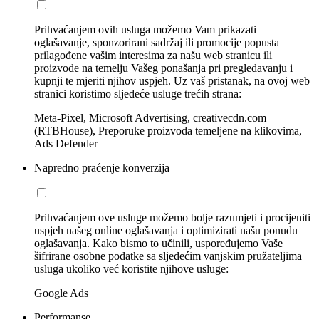
Prihvaćanjem ovih usluga možemo Vam prikazati
oglašavanje, sponzorirani sadržaj ili promocije popusta
prilagođene vašim interesima za našu web stranicu ili
proizvode na temelju Vašeg ponašanja pri pregledavanju i
kupnji te mjeriti njihov uspjeh. Uz vaš pristanak, na ovoj web
stranici koristimo sljedeće usluge trećih strana:
Meta-Pixel, Microsoft Advertising, creativecdn.com
(RTBHouse), Preporuke proizvoda temeljene na klikovima,
Ads Defender
Napredno praćenje konverzija
Prihvaćanjem ove usluge možemo bolje razumjeti i procijeniti
uspjeh našeg online oglašavanja i optimizirati našu ponudu
oglašavanja. Kako bismo to učinili, uspoređujemo Vaše
šifrirane osobne podatke sa sljedećim vanjskim pružateljima
usluga ukoliko već koristite njihove usluge:
Google Ads
Performanse