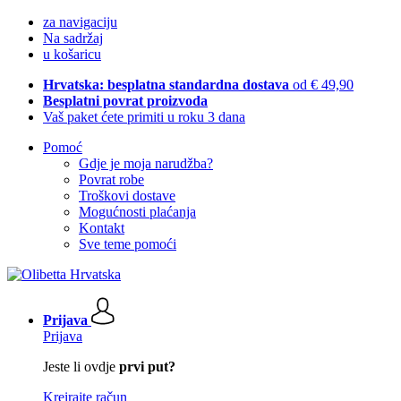
za navigaciju
Na sadržaj
u košaricu
Hrvatska: besplatna standardna dostava
od € 49,90
Besplatni povrat proizvoda
Vaš paket ćete primiti u roku 3 dana
Pomoć
Gdje je moja narudžba?
Povrat robe
Troškovi dostave
Mogućnosti plaćanja
Kontakt
Sve teme pomoći
Prijava
Prijava
Jeste li ovdje
prvi put?
Kreirajte račun