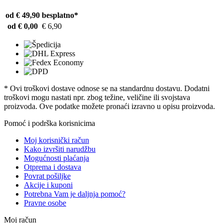
od € 49,90
besplatno*
od € 0,00
€ 6,90
* Ovi troškovi dostave odnose se na standardnu ​​dostavu. Dodatni
troškovi mogu nastati npr. zbog težine, veličine ili svojstava
proizvoda. Ove podatke možete pronaći izravno u opisu proizvoda.
Pomoć i podrška korisnicima
Moj korisnički račun
Kako izvršiti narudžbu
Mogućnosti plaćanja
Otprema i dostava
Povrat pošiljke
Akcije i kuponi
Potrebna Vam je daljnja pomoć?
Pravne osobe
Moj račun