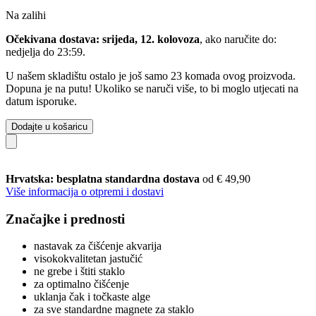
Na zalihi
Očekivana dostava: srijeda, 12. kolovoza
, ako naručite do:
nedjelja do 23:59
.
U našem skladištu ostalo je još samo 23 komada ovog proizvoda.
Dopuna je na putu! Ukoliko se naruči više, to bi moglo utjecati na
datum isporuke.
Dodajte u košaricu
Hrvatska: besplatna standardna dostava
od € 49,90
Više informacija o otpremi i dostavi
Značajke i prednosti
nastavak za čišćenje akvarija
visokokvalitetan jastučić
ne grebe i štiti staklo
za optimalno čišćenje
uklanja čak i točkaste alge
za sve standardne magnete za staklo