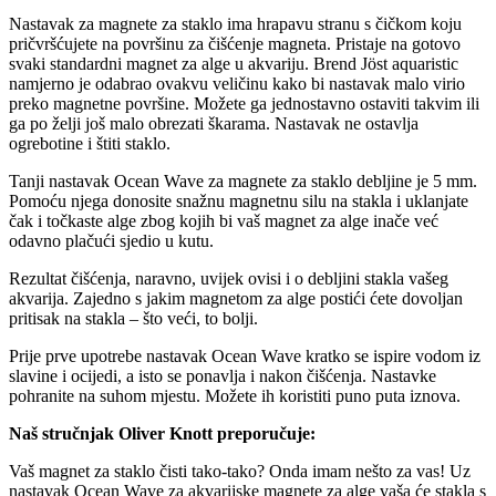
Nastavak za magnete za staklo ima hrapavu stranu s čičkom koju
pričvršćujete na površinu za čišćenje magneta. Pristaje na gotovo
svaki standardni magnet za alge u akvariju. Brend Jöst aquaristic
namjerno je odabrao ovakvu veličinu kako bi nastavak malo virio
preko magnetne površine. Možete ga jednostavno ostaviti takvim ili
ga po želji još malo obrezati škarama. Nastavak ne ostavlja
ogrebotine i štiti staklo.
Tanji nastavak Ocean Wave za magnete za staklo debljine je 5 mm.
Pomoću njega donosite snažnu magnetnu silu na stakla i uklanjate
čak i točkaste alge zbog kojih bi vaš magnet za alge inače već
odavno plačući sjedio u kutu.
Rezultat čišćenja, naravno, uvijek ovisi i o debljini stakla vašeg
akvarija. Zajedno s jakim magnetom za alge postići ćete dovoljan
pritisak na stakla – što veći, to bolji.
Prije prve upotrebe nastavak Ocean Wave kratko se ispire vodom iz
slavine i ocijedi, a isto se ponavlja i nakon čišćenja. Nastavke
pohranite na suhom mjestu. Možete ih koristiti puno puta iznova.
Naš stručnjak Oliver Knott preporučuje:
Vaš magnet za staklo čisti tako-tako? Onda imam nešto za vas! Uz
nastavak Ocean Wave za akvarijske magnete za alge vaša će stakla s