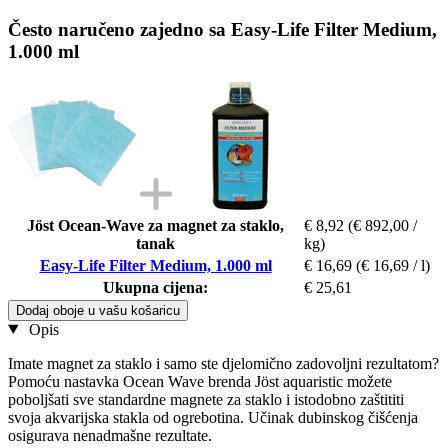
Često naručeno zajedno sa Easy-Life Filter Medium,
1.000 ml
Jöst Ocean-Wave za magnet za staklo,
€ 8,92
(€ 892,00 /
tanak
kg)
Easy-Life Filter Medium, 1.000 ml
€ 16,69
(€ 16,69 / l)
Ukupna cijena:
€ 25,61
Dodaj oboje u vašu košaricu
Opis
Imate magnet za staklo i samo ste djelomično zadovoljni rezultatom?
Pomoću nastavka Ocean Wave brenda Jöst aquaristic možete
poboljšati sve standardne magnete za staklo i istodobno zaštititi
svoja akvarijska stakla od ogrebotina. Učinak dubinskog čišćenja
osigurava nenadmašne rezultate.