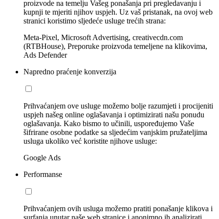
proizvode na temelju Vašeg ponašanja pri pregledavanju i
kupnji te mjeriti njihov uspjeh. Uz vaš pristanak, na ovoj web
stranici koristimo sljedeće usluge trećih strana:
Meta-Pixel, Microsoft Advertising, creativecdn.com
(RTBHouse), Preporuke proizvoda temeljene na klikovima,
Ads Defender
Napredno praćenje konverzija
Prihvaćanjem ove usluge možemo bolje razumjeti i procijeniti
uspjeh našeg online oglašavanja i optimizirati našu ponudu
oglašavanja. Kako bismo to učinili, uspoređujemo Vaše
šifrirane osobne podatke sa sljedećim vanjskim pružateljima
usluga ukoliko već koristite njihove usluge:
Google Ads
Performanse
Prihvaćanjem ovih usluga možemo pratiti ponašanje klikova i
surfanja unutar naše web stranice i anonimno ih analizirati