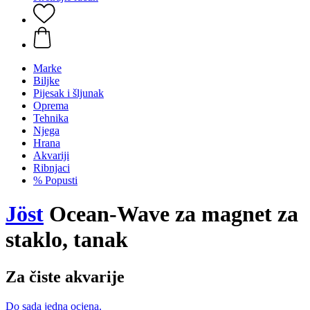
Marke
Biljke
Pijesak i šljunak
Oprema
Tehnika
Njega
Hrana
Akvariji
Ribnjaci
% Popusti
Jöst
Ocean-Wave za magnet za
staklo, tanak
Za čiste akvarije
Do sada jedna ocjena.