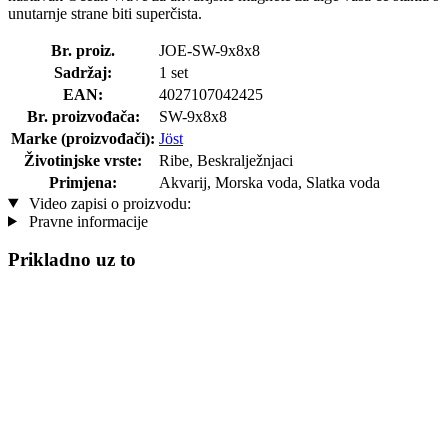
unutarnje strane biti superčista.
Br. proiz.
JOE-SW-9x8x8
Sadržaj:
1 set
EAN:
4027107042425
Br. proizvođača:
SW-9x8x8
Marke (proizvođači):
Jöst
Životinjske vrste:
Ribe, Beskralježnjaci
Primjena:
Akvarij, Morska voda, Slatka voda
Video zapisi o proizvodu:
Pravne informacije
Prikladno uz to