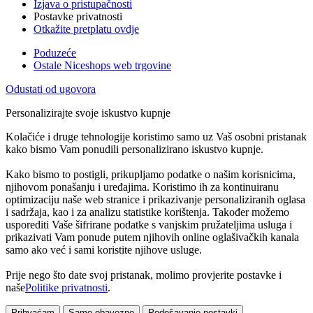
Izjava o pristupačnosti
Postavke privatnosti
Otkažite pretplatu ovdje
Poduzeće
Ostale Niceshops web trgovine
Odustati od ugovora
Personalizirajte svoje iskustvo kupnje
Kolačiće i druge tehnologije koristimo samo uz Vaš osobni pristanak
kako bismo Vam ponudili personalizirano iskustvo kupnje.
Kako bismo to postigli, prikupljamo podatke o našim korisnicima,
njihovom ponašanju i uređajima. Koristimo ih za kontinuiranu
optimizaciju naše web stranice i prikazivanje personaliziranih oglasa
i sadržaja, kao i za analizu statistike korištenja. Također možemo
usporediti Vaše šifrirane podatke s vanjskim pružateljima usluga i
prikazivati Vam ponude putem njihovih online oglašivačkih kanala
samo ako već i sami koristite njihove usluge.
Prije nego što date svoj pristanak, molimo provjerite postavke i
naše
Politike privatnosti
.
Prihvaćam
Samo obavezno
Podešavanje postavki