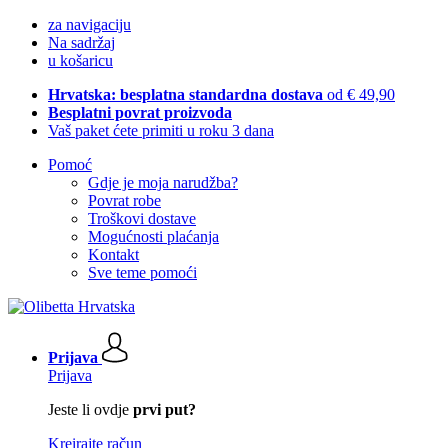
za navigaciju
Na sadržaj
u košaricu
Hrvatska: besplatna standardna dostava
od € 49,90
Besplatni povrat proizvoda
Vaš paket ćete primiti u roku 3 dana
Pomoć
Gdje je moja narudžba?
Povrat robe
Troškovi dostave
Mogućnosti plaćanja
Kontakt
Sve teme pomoći
Prijava
Prijava
Jeste li ovdje
prvi put?
Kreirajte račun