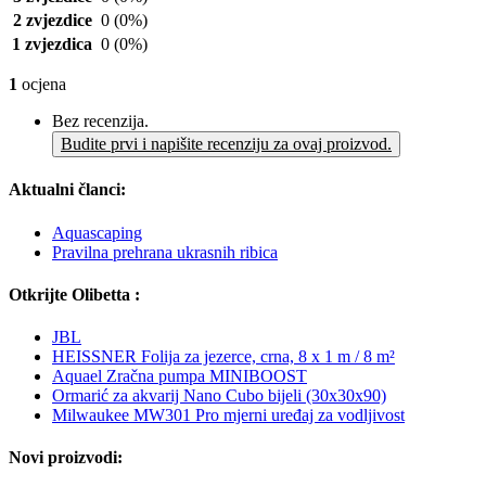
2 zvjezdice
0
(0%)
1 zvjezdica
0
(0%)
1
ocjena
Bez recenzija.
Budite prvi i napišite recenziju za ovaj proizvod.
Aktualni članci:
Aquascaping
Pravilna prehrana ukrasnih ribica
Otkrijte Olibetta :
JBL
HEISSNER Folija za jezerce, crna, 8 x 1 m / 8 m²
Aquael Zračna pumpa MINIBOOST
Ormarić za akvarij Nano Cubo bijeli (30x30x90)
Milwaukee MW301 Pro mjerni uređaj za vodljivost
Novi proizvodi: