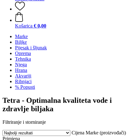
Košarica
€ 0,00
Marke
Biljke
Pijesak i šljunak
Oprema
Tehnika
Njega
Hrana
Akvariji
Ribnjaci
% Popusti
Tetra - Optimalna kvaliteta vode i
zdravlje biljaka
Filtriranje i storniranje
Cijena
Marke (proizvođači)
Primjena