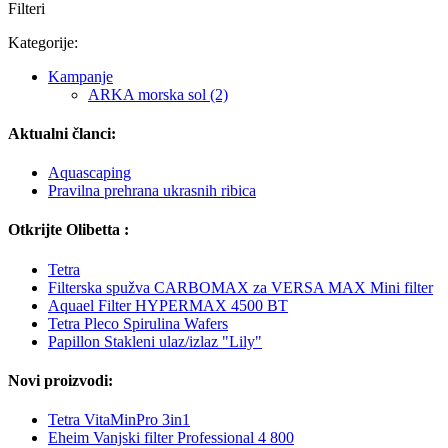
Filteri
Kategorije:
Kampanje
ARKA morska sol (2)
Aktualni članci:
Aquascaping
Pravilna prehrana ukrasnih ribica
Otkrijte Olibetta :
Tetra
Filterska spužva CARBOMAX za VERSA MAX Mini filter
Aquael Filter HYPERMAX 4500 BT
Tetra Pleco Spirulina Wafers
Papillon Stakleni ulaz/izlaz "Lily"
Novi proizvodi:
Tetra VitaMinPro 3in1
Eheim Vanjski filter Professional 4 800