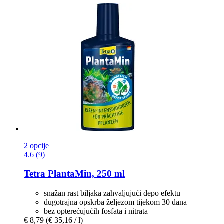
2 opcije
4.6 (9)
Tetra
PlantaMin, 250 ml
snažan rast biljaka zahvaljujući depo efektu
dugotrajna opskrba željezom tijekom 30 dana
bez opterećujućih fosfata i nitrata
€ 8,79
(€ 35,16 / l)