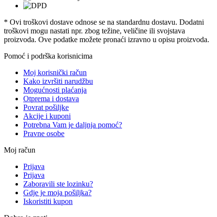
* Ovi troškovi dostave odnose se na standardnu ​​dostavu. Dodatni
troškovi mogu nastati npr. zbog težine, veličine ili svojstava
proizvoda. Ove podatke možete pronaći izravno u opisu proizvoda.
Pomoć i podrška korisnicima
Moj korisnički račun
Kako izvršiti narudžbu
Mogućnosti plaćanja
Otprema i dostava
Povrat pošiljke
Akcije i kuponi
Potrebna Vam je daljnja pomoć?
Pravne osobe
Moj račun
Prijava
Prijava
Zaboravili ste lozinku?
Gdje je moja pošiljka?
Iskoristiti kupon