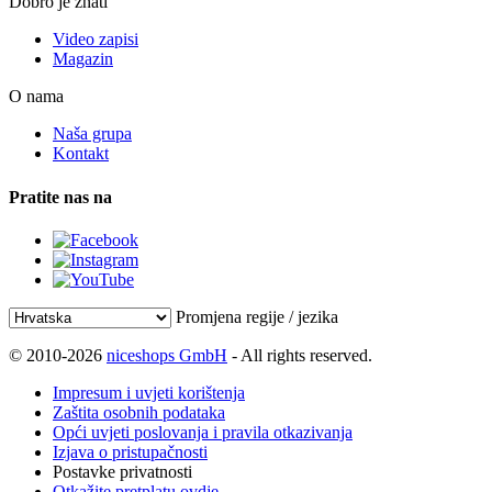
Dobro je znati
Video zapisi
Magazin
O nama
Naša grupa
Kontakt
Pratite nas na
Promjena regije / jezika
© 2010-2026
niceshops GmbH
- All rights reserved.
Impresum i uvjeti korištenja
Zaštita osobnih podataka
Opći uvjeti poslovanja i pravila otkazivanja
Izjava o pristupačnosti
Postavke privatnosti
Otkažite pretplatu ovdje