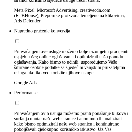
stranici koristimo sljedeće usluge trećih strana:
Meta-Pixel, Microsoft Advertising, creativecdn.com
(RTBHouse), Preporuke proizvoda temeljene na klikovima,
Ads Defender
Napredno praćenje konverzija
Prihvaćanjem ove usluge možemo bolje razumjeti i procijeniti
uspjeh našeg online oglašavanja i optimizirati našu ponudu
oglašavanja. Kako bismo to učinili, uspoređujemo Vaše
šifrirane osobne podatke sa sljedećim vanjskim pružateljima
usluga ukoliko već koristite njihove usluge:
Google Ads
Performanse
Prihvaćanjem ovih usluga možemo pratiti ponašanje klikova i
surfanja unutar naše web stranice i anonimno ih analizirati
kako bismo optimizirali našu web stranicu i kontinuirano
poboljšavali cjelokupno korisničko iskustvo. Uz Vaš