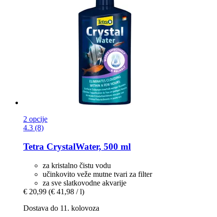
2 opcije
4.3 (8)
Tetra
CrystalWater, 500 ml
za kristalno čistu vodu
učinkovito veže mutne tvari za filter
za sve slatkovodne akvarije
€ 20,99
(€ 41,98 / l)
Dostava do 11. kolovoza