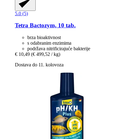
5.0 (5)
Tetra
Bactozym, 10 tab.
brza bioaktivnost
s odabranim enzimima
podržava nitrificirajuće bakterije
€ 10,49
(€ 499,52 / kg)
Dostava do 11. kolovoza