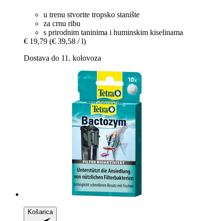
u trenu stvorite tropsko stanište
za crnu ribu
s prirodnim taninima i huminskim kiselinama
€ 19,79
(€ 39,58 / l)
Dostava do 11. kolovoza
Košarica