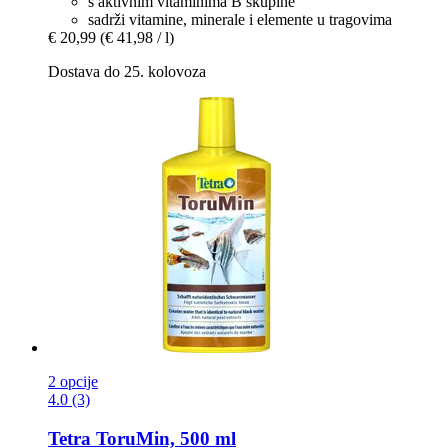
s aktivnim vitaminima B skupine
sadrži vitamine, minerale i elemente u tragovima
€ 20,99
(€ 41,98 / l)
Dostava do 25. kolovoza
2 opcije
4.0 (3)
Tetra
ToruMin, 500 ml