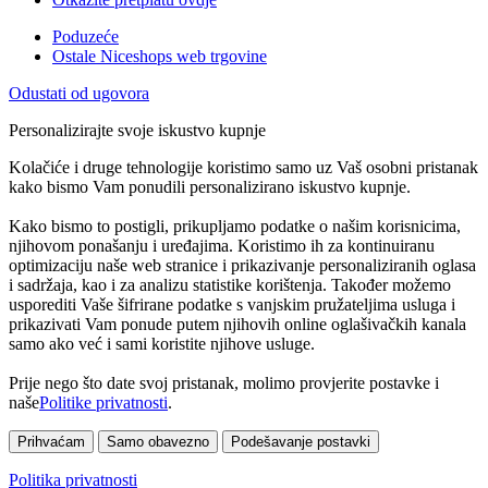
Poduzeće
Ostale Niceshops web trgovine
Odustati od ugovora
Personalizirajte svoje iskustvo kupnje
Kolačiće i druge tehnologije koristimo samo uz Vaš osobni pristanak
kako bismo Vam ponudili personalizirano iskustvo kupnje.
Kako bismo to postigli, prikupljamo podatke o našim korisnicima,
njihovom ponašanju i uređajima. Koristimo ih za kontinuiranu
optimizaciju naše web stranice i prikazivanje personaliziranih oglasa
i sadržaja, kao i za analizu statistike korištenja. Također možemo
usporediti Vaše šifrirane podatke s vanjskim pružateljima usluga i
prikazivati Vam ponude putem njihovih online oglašivačkih kanala
samo ako već i sami koristite njihove usluge.
Prije nego što date svoj pristanak, molimo provjerite postavke i
naše
Politike privatnosti
.
Prihvaćam
Samo obavezno
Podešavanje postavki
Politika privatnosti