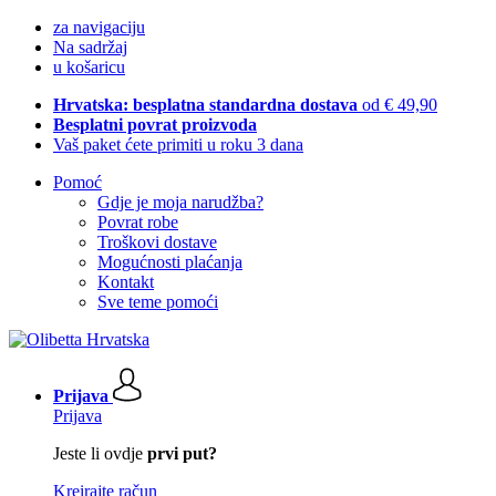
za navigaciju
Na sadržaj
u košaricu
Hrvatska: besplatna standardna dostava
od € 49,90
Besplatni povrat proizvoda
Vaš paket ćete primiti u roku 3 dana
Pomoć
Gdje je moja narudžba?
Povrat robe
Troškovi dostave
Mogućnosti plaćanja
Kontakt
Sve teme pomoći
Prijava
Prijava
Jeste li ovdje
prvi put?
Kreirajte račun