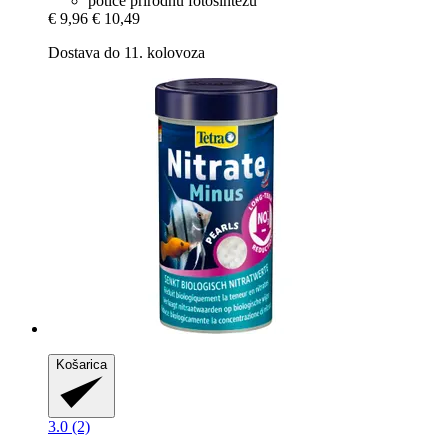
potiče prirodnu fotosintezu
€ 9,96
€ 10,49
Dostava do 11. kolovoza
Košarica
3.0 (2)