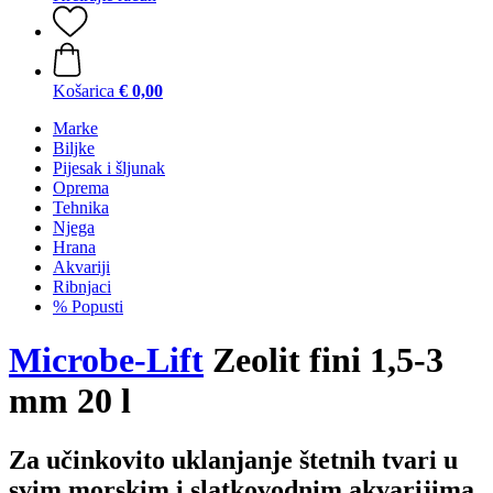
Košarica
€ 0,00
Marke
Biljke
Pijesak i šljunak
Oprema
Tehnika
Njega
Hrana
Akvariji
Ribnjaci
% Popusti
Microbe-Lift
Zeolit fini 1,5-3
mm 20 l
Za učinkovito uklanjanje štetnih tvari u
svim morskim i slatkovodnim akvarijima