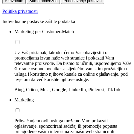
Prihvaćam
Samo obavezno
Podešavanje postavki
Politika privatnosti
Individualne postavke zaštite podataka
Marketing per Customer-Match
Uz Vaš pristanak, također ćemo Vas obavijestiti o
promocijama izvan naše web stranice i pokazati Vam
relevantne proizvode. Da bismo to učinili, uspoređujemo Vaše
šifrirane osobne podatke sa sljedećim vanjskim pružateljima
usluga i koristimo njihove kanale za online oglašavanje, pod
uvjetom da već koristite njihove usluge:
Bing, Criteo, Meta, Google, LinkedIn, Pinterest, TikTok
Marketing
Prihvaćanjem ovih usluga možemo Vam prikazati
oglašavanje, sponzorirani sadržaj ili promocije popusta
prilagođene vašim interesima za našu web stranicu ili