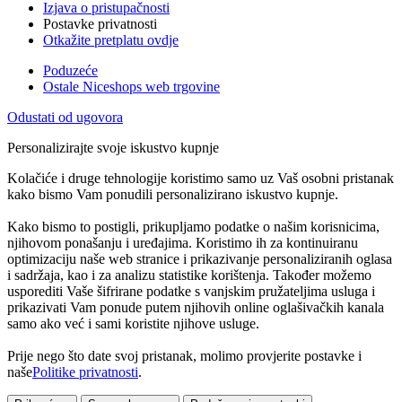
Izjava o pristupačnosti
Postavke privatnosti
Otkažite pretplatu ovdje
Poduzeće
Ostale Niceshops web trgovine
Odustati od ugovora
Personalizirajte svoje iskustvo kupnje
Kolačiće i druge tehnologije koristimo samo uz Vaš osobni pristanak
kako bismo Vam ponudili personalizirano iskustvo kupnje.
Kako bismo to postigli, prikupljamo podatke o našim korisnicima,
njihovom ponašanju i uređajima. Koristimo ih za kontinuiranu
optimizaciju naše web stranice i prikazivanje personaliziranih oglasa
i sadržaja, kao i za analizu statistike korištenja. Također možemo
usporediti Vaše šifrirane podatke s vanjskim pružateljima usluga i
prikazivati Vam ponude putem njihovih online oglašivačkih kanala
samo ako već i sami koristite njihove usluge.
Prije nego što date svoj pristanak, molimo provjerite postavke i
naše
Politike privatnosti
.