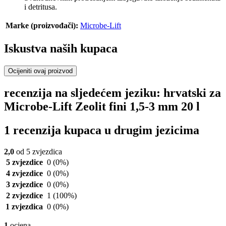
i detritusa.
Marke (proizvođači):
Microbe-Lift
Iskustva naših kupaca
Ocijeniti ovaj proizvod
recenzija na sljedećem jeziku: hrvatski za
Microbe-Lift Zeolit fini 1,5-3 mm 20 l
1 recenzija kupaca u drugim jezicima
2,0
od 5 zvjezdica
5 zvjezdice
0
(0%)
4 zvjezdice
0
(0%)
3 zvjezdice
0
(0%)
2 zvjezdice
1
(100%)
1 zvjezdica
0
(0%)
1
ocjena