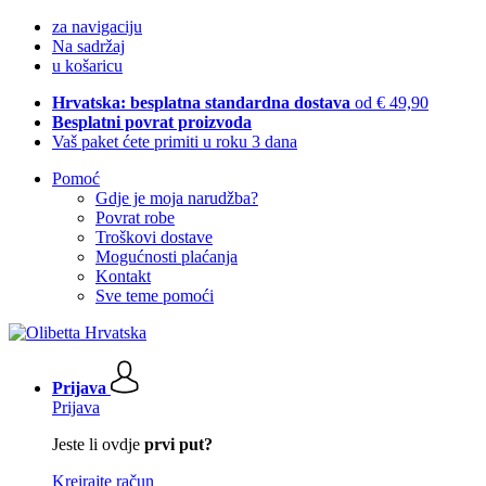
za navigaciju
Na sadržaj
u košaricu
Hrvatska: besplatna standardna dostava
od € 49,90
Besplatni povrat proizvoda
Vaš paket ćete primiti u roku 3 dana
Pomoć
Gdje je moja narudžba?
Povrat robe
Troškovi dostave
Mogućnosti plaćanja
Kontakt
Sve teme pomoći
Prijava
Prijava
Jeste li ovdje
prvi put?
Kreirajte račun