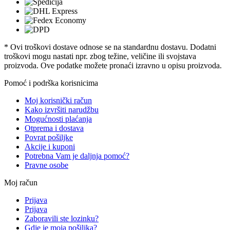
* Ovi troškovi dostave odnose se na standardnu ​​dostavu. Dodatni
troškovi mogu nastati npr. zbog težine, veličine ili svojstava
proizvoda. Ove podatke možete pronaći izravno u opisu proizvoda.
Pomoć i podrška korisnicima
Moj korisnički račun
Kako izvršiti narudžbu
Mogućnosti plaćanja
Otprema i dostava
Povrat pošiljke
Akcije i kuponi
Potrebna Vam je daljnja pomoć?
Pravne osobe
Moj račun
Prijava
Prijava
Zaboravili ste lozinku?
Gdje je moja pošiljka?