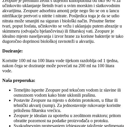
Zeopure je premium zeolit s udjelom klinoptilolita od oko 90 % za
učinkovito uklanjanje štetnih tvari u svim morskim i slatkovodnim
akvarijima. Zeopure adsorbira amonij prije nego što se on u lancu
nitrifikacije pretvori u nitrite i nitrate. Posljedica toga je da se udio
nitrata može smanjiti na siguran i biološki način. Prisutne štetne
tvari, poput fosfata, učinkovito se vežu i uklanjaju putem abrazije u
skimmeru (odvajaču bjelančevina) ili filtarskoj vati. Zeopure je
idealno mjesto naseljavanja i izvor hrane za korisne bakterije te tako
dugoročno doprinosi biološkoj ravnoteži u akvariju.
Doziranje:
Koristite 100 ml na 100 litara vode tijekom razdoblja od 1 tjedna,
nakon čega se doziranje može povećati na 200 ml na 100 litara
vode.
Naša preporuka:
Temeljito isperite Zeopure pod tekućom vodom iz slavine ili
osmoznom vodom kako biste uklonili prašinu.
Postavite Zeopure na mjesto s dobrim protokom, u filtar ili
tehnički akvarij (sump). Za jednostavnije rukovanje koristite
priloženu filtarsku vrećicu.
Zeopure je idealan za upotrebu u zeolitnom reaktoru; pritom
obratite pozornost na podatke proizvođača o protoku.
Svakodnevnim protresanjem izbjegavate taloženje sedimenata