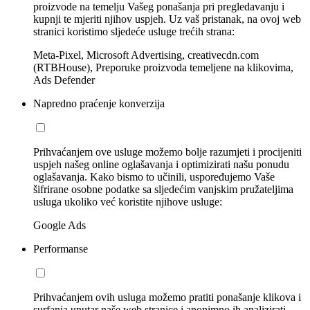
proizvode na temelju Vašeg ponašanja pri pregledavanju i
kupnji te mjeriti njihov uspjeh. Uz vaš pristanak, na ovoj web
stranici koristimo sljedeće usluge trećih strana:
Meta-Pixel, Microsoft Advertising, creativecdn.com
(RTBHouse), Preporuke proizvoda temeljene na klikovima,
Ads Defender
Napredno praćenje konverzija
Prihvaćanjem ove usluge možemo bolje razumjeti i procijeniti
uspjeh našeg online oglašavanja i optimizirati našu ponudu
oglašavanja. Kako bismo to učinili, uspoređujemo Vaše
šifrirane osobne podatke sa sljedećim vanjskim pružateljima
usluga ukoliko već koristite njihove usluge:
Google Ads
Performanse
Prihvaćanjem ovih usluga možemo pratiti ponašanje klikova i
surfanja unutar naše web stranice i anonimno ih analizirati