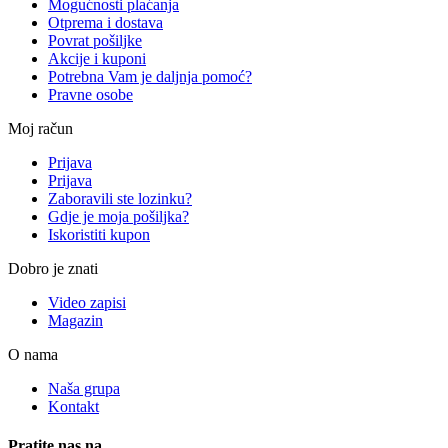
Mogućnosti plaćanja
Otprema i dostava
Povrat pošiljke
Akcije i kuponi
Potrebna Vam je daljnja pomoć?
Pravne osobe
Moj račun
Prijava
Prijava
Zaboravili ste lozinku?
Gdje je moja pošiljka?
Iskoristiti kupon
Dobro je znati
Video zapisi
Magazin
O nama
Naša grupa
Kontakt
Pratite nas na