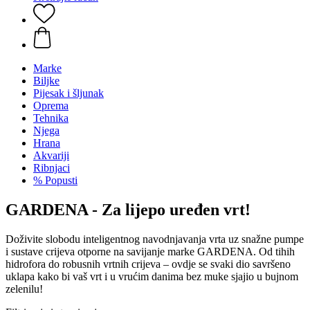
Marke
Biljke
Pijesak i šljunak
Oprema
Tehnika
Njega
Hrana
Akvariji
Ribnjaci
% Popusti
GARDENA - Za lijepo uređen vrt!
Doživite slobodu inteligentnog navodnjavanja vrta uz snažne pumpe
i sustave crijeva otporne na savijanje marke GARDENA. Od tihih
hidrofora do robusnih vrtnih crijeva – ovdje se svaki dio savršeno
uklapa kako bi vaš vrt i u vrućim danima bez muke sjajio u bujnom
zelenilu!