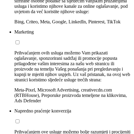
šifrirane osobne podatke sa sljedećim vanjskim pružateljima
usluga i koristimo njihove kanale za online oglašavanje, pod
uvjetom da već koristite njihove usluge:
Bing, Criteo, Meta, Google, LinkedIn, Pinterest, TikTok
Marketing
Prihvaćanjem ovih usluga možemo Vam prikazati
oglašavanje, sponzorirani sadržaj ili promocije popusta
prilagođene vašim interesima za našu web stranicu ili
proizvode na temelju Vašeg ponašanja pri pregledavanju i
kupnji te mjeriti njihov uspjeh. Uz vaš pristanak, na ovoj web
stranici koristimo sljedeće usluge trećih strana:
Meta-Pixel, Microsoft Advertising, creativecdn.com
(RTBHouse), Preporuke proizvoda temeljene na klikovima,
Ads Defender
Napredno praćenje konverzija
Prihvaćanjem ove usluge možemo bolje razumjeti i procijeniti