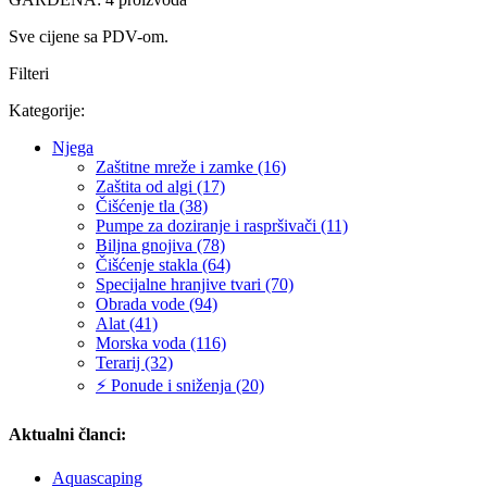
Sve cijene sa PDV-om.
Filteri
Kategorije:
Njega
Zaštitne mreže i zamke (16)
Zaštita od algi (17)
Čišćenje tla (38)
Pumpe za doziranje i raspršivači (11)
Biljna gnojiva (78)
Čišćenje stakla (64)
Specijalne hranjive tvari (70)
Obrada vode (94)
Alat (41)
Morska voda (116)
Terarij (32)
⚡ Ponude i sniženja (20)
Aktualni članci:
Aquascaping