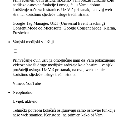
Prihvaćanjem ovih usluga možemo Vam pružiti funkcije koje
nadilaze osnovne funkcije i omogućuju Vam udobno
korištenje naše web stranice. Uz Vaš pristanak, na ovoj web
stranici koristimo sljedeće usluge trećih strana:
Google Tag Manager, UET (Universal Event Tracking)
Consent Mode od Microsofta, Google Consent Mode, Klarna,
Freshchat
Vanjski medijski sadržaji
Prihvaćanje ovih usluga omogućuje nam da Vam pokazujemo
videozapise ili druge medijske sadržaje koje hostiraju vanjski
pružatelji usluga. Uz Vaš pristanak, na ovoj web stranici
koristimo sljedeće usluge trećih strana:
Vimeo, YouTube
Neophodno
Uvijek aktivno
Tehnički potrebni kolačići osiguravaju samo osnovne funkcije
naše web stranice. Koriste se, na primjer, kako bi Vam