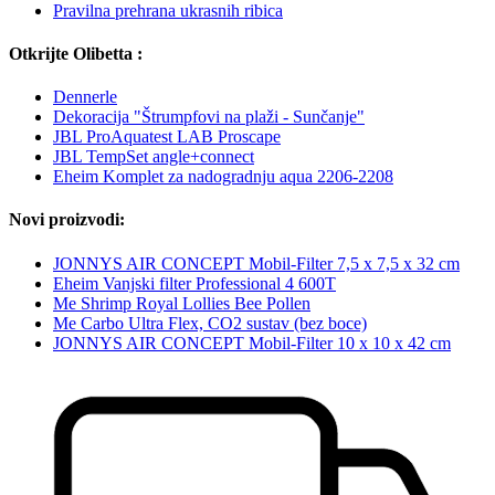
Pravilna prehrana ukrasnih ribica
Otkrijte Olibetta :
Dennerle
Dekoracija "Štrumpfovi na plaži - Sunčanje"
JBL ProAquatest LAB Proscape
JBL TempSet angle+connect
Eheim Komplet za nadogradnju aqua 2206-2208
Novi proizvodi:
JONNYS AIR CONCEPT Mobil-Filter 7,5 x 7,5 x 32 cm
Eheim Vanjski filter Professional 4 600T
Me Shrimp Royal Lollies Bee Pollen
Me Carbo Ultra Flex, CO2 sustav (bez boce)
JONNYS AIR CONCEPT Mobil-Filter 10 x 10 x 42 cm