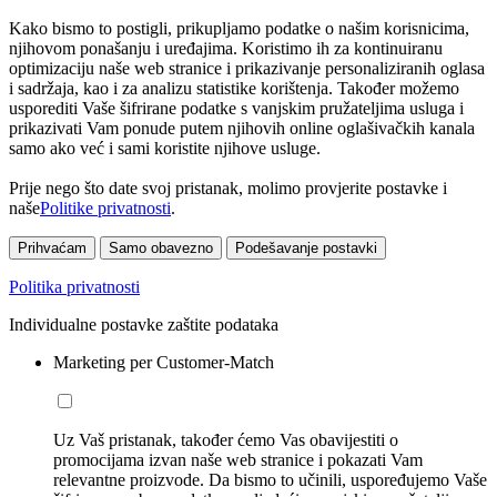
Kako bismo to postigli, prikupljamo podatke o našim korisnicima,
njihovom ponašanju i uređajima. Koristimo ih za kontinuiranu
optimizaciju naše web stranice i prikazivanje personaliziranih oglasa
i sadržaja, kao i za analizu statistike korištenja. Također možemo
usporediti Vaše šifrirane podatke s vanjskim pružateljima usluga i
prikazivati Vam ponude putem njihovih online oglašivačkih kanala
samo ako već i sami koristite njihove usluge.
Prije nego što date svoj pristanak, molimo provjerite postavke i
naše
Politike privatnosti
.
Prihvaćam
Samo obavezno
Podešavanje postavki
Politika privatnosti
Individualne postavke zaštite podataka
Marketing per Customer-Match
Uz Vaš pristanak, također ćemo Vas obavijestiti o
promocijama izvan naše web stranice i pokazati Vam
relevantne proizvode. Da bismo to učinili, uspoređujemo Vaše