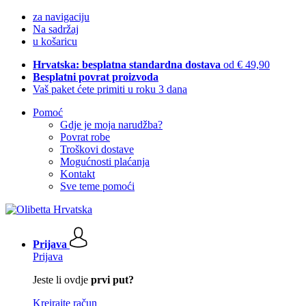
za navigaciju
Na sadržaj
u košaricu
Hrvatska: besplatna standardna dostava
od € 49,90
Besplatni povrat proizvoda
Vaš paket ćete primiti u roku 3 dana
Pomoć
Gdje je moja narudžba?
Povrat robe
Troškovi dostave
Mogućnosti plaćanja
Kontakt
Sve teme pomoći
Prijava
Prijava
Jeste li ovdje
prvi put?
Kreirajte račun