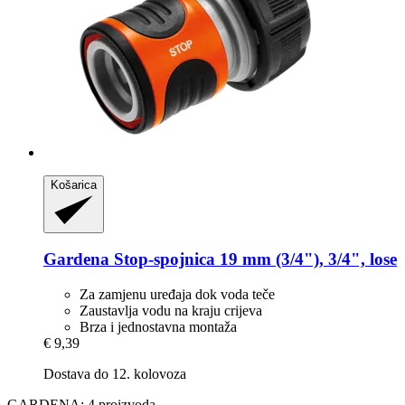
Košarica
Gardena
Stop-​spojnica 19 mm (3/4"), 3/4", lose
Za zamjenu uređaja dok voda teče
Zaustavlja vodu na kraju crijeva
Brza i jednostavna montaža
€ 9,39
Dostava do 12. kolovoza
GARDENA: 4 proizvoda