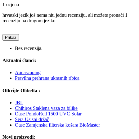
1
ocjena
hrvatski jezik još nema niti jednu recenziju, ali možete pronaći 1
recenziju na drugom jeziku.
Prikaz
Bez recenzija.
Aktualni članci:
Aquascaping
Pravilna prehrana ukrasnih ribica
Otkrijte Olibetta :
JBL
Chihiros Staklena vaza za biljke
Oase PondoRell 1500 UVC Solar
Sera Usisni držač
Oase Zamjenska filterska košara BioMaster
Novi proizvodi: