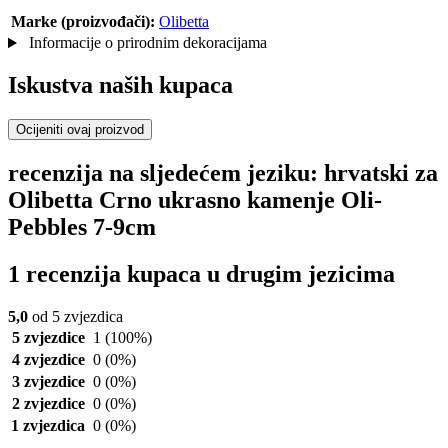
Marke (proizvođači):
Olibetta
Informacije o prirodnim dekoracijama
Iskustva naših kupaca
Ocijeniti ovaj proizvod
recenzija na sljedećem jeziku: hrvatski za
Olibetta Crno ukrasno kamenje Oli-
Pebbles 7-9cm
1 recenzija kupaca u drugim jezicima
5,0
od 5 zvjezdica
5 zvjezdice
1
(100%)
4 zvjezdice
0
(0%)
3 zvjezdice
0
(0%)
2 zvjezdice
0
(0%)
1 zvjezdica
0
(0%)