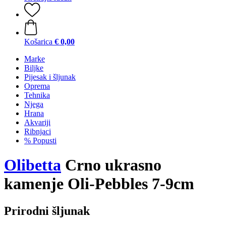
Košarica
€ 0,00
Marke
Biljke
Pijesak i šljunak
Oprema
Tehnika
Njega
Hrana
Akvariji
Ribnjaci
% Popusti
Olibetta
Crno ukrasno
kamenje Oli-Pebbles 7-9cm
Prirodni šljunak