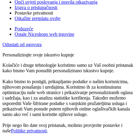
Opći uvjeti poslovanja i pravila otkazivanja
Izjava o pristupačnosti
Postavke privatnosti
Otkažite pretplatu ovdje
Poduzeće
Ostale Niceshops web trgovine
Odustati od ugovora
Personalizirajte svoje iskustvo kupnje
Kolačiće i druge tehnologije koristimo samo uz Vaš osobni pristanak
kako bismo Vam ponudili personalizirano iskustvo kupnje.
Kako bismo to postigli, prikupljamo podatke o našim korisnicima,
njihovom ponašanju i uređajima. Koristimo ih za kontinuiranu
optimizaciju naše web stranice i prikazivanje personaliziranih oglasa
i sadržaja, kao i za analizu statistike korištenja. Također možemo
usporediti Vaše šifrirane podatke s vanjskim pružateljima usluga i
prikazivati Vam ponude putem njihovih online oglašivačkih kanala
samo ako već i sami koristite njihove usluge.
Prije nego što date svoj pristanak, molimo provjerite postavke i
naše
Politike privatnosti
.