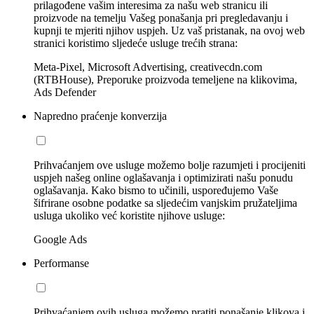
prilagođene vašim interesima za našu web stranicu ili
proizvode na temelju Vašeg ponašanja pri pregledavanju i
kupnji te mjeriti njihov uspjeh. Uz vaš pristanak, na ovoj web
stranici koristimo sljedeće usluge trećih strana:
Meta-Pixel, Microsoft Advertising, creativecdn.com
(RTBHouse), Preporuke proizvoda temeljene na klikovima,
Ads Defender
Napredno praćenje konverzija
Prihvaćanjem ove usluge možemo bolje razumjeti i procijeniti
uspjeh našeg online oglašavanja i optimizirati našu ponudu
oglašavanja. Kako bismo to učinili, uspoređujemo Vaše
šifrirane osobne podatke sa sljedećim vanjskim pružateljima
usluga ukoliko već koristite njihove usluge:
Google Ads
Performanse
Prihvaćanjem ovih usluga možemo pratiti ponašanje klikova i