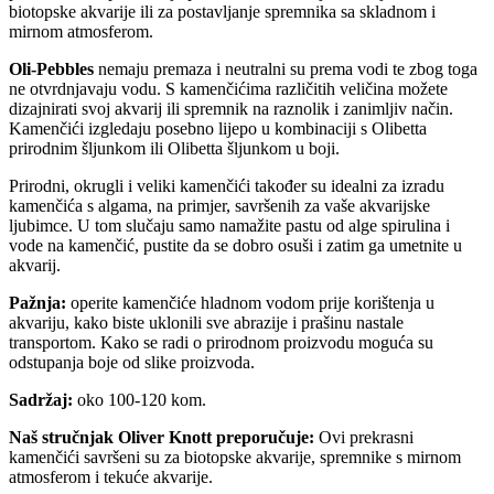
biotopske akvarije ili za postavljanje spremnika sa skladnom i
mirnom atmosferom.
Oli-Pebbles
nemaju premaza i neutralni su prema vodi te zbog toga
ne otvrdnjavaju vodu. S kamenčićima različitih veličina možete
dizajnirati svoj akvarij ili spremnik na raznolik i zanimljiv način.
Kamenčići izgledaju posebno lijepo u kombinaciji s Olibetta
prirodnim šljunkom ili Olibetta šljunkom u boji.
Prirodni, okrugli i veliki kamenčići također su idealni za izradu
kamenčića s algama, na primjer, savršenih za vaše akvarijske
ljubimce. U tom slučaju samo namažite pastu od alge spirulina i
vode na kamenčić, pustite da se dobro osuši i zatim ga umetnite u
akvarij.
Pažnja:
operite kamenčiće hladnom vodom prije korištenja u
akvariju, kako biste uklonili sve abrazije i prašinu nastale
transportom. Kako se radi o prirodnom proizvodu moguća su
odstupanja boje od slike proizvoda.
Sadržaj:
oko 100-120 kom.
Naš stručnjak Oliver Knott preporučuje:
Ovi prekrasni
kamenčići savršeni su za biotopske akvarije, spremnike s mirnom
atmosferom i tekuće akvarije.