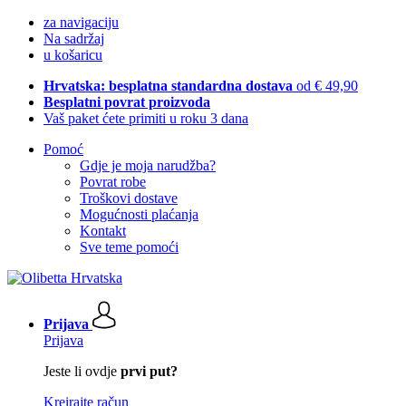
za navigaciju
Na sadržaj
u košaricu
Hrvatska: besplatna standardna dostava
od € 49,90
Besplatni povrat proizvoda
Vaš paket ćete primiti u roku 3 dana
Pomoć
Gdje je moja narudžba?
Povrat robe
Troškovi dostave
Mogućnosti plaćanja
Kontakt
Sve teme pomoći
Prijava
Prijava
Jeste li ovdje
prvi put?
Kreirajte račun