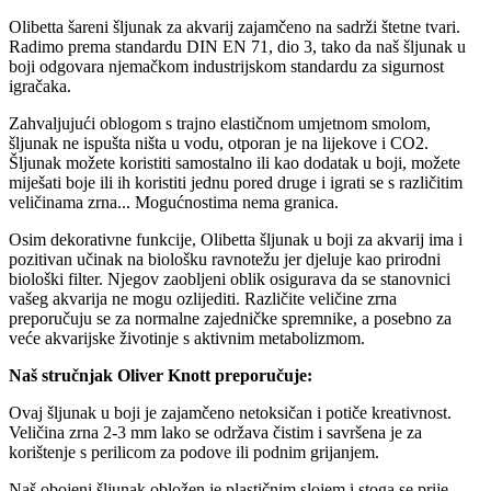
Olibetta šareni šljunak za akvarij zajamčeno na sadrži štetne tvari.
Radimo prema standardu DIN EN 71, dio 3, tako da naš šljunak u
boji odgovara njemačkom industrijskom standardu za sigurnost
igračaka.
Zahvaljujući oblogom s trajno elastičnom umjetnom smolom,
šljunak ne ispušta ništa u vodu, otporan je na lijekove i CO2.
Šljunak možete koristiti samostalno ili kao dodatak u boji, možete
miješati boje ili ih koristiti jednu pored druge i igrati se s različitim
veličinama zrna... Mogućnostima nema granica.
Osim dekorativne funkcije, Olibetta šljunak u boji za akvarij ima i
pozitivan učinak na biološku ravnotežu jer djeluje kao prirodni
biološki filter. Njegov zaobljeni oblik osigurava da se stanovnici
vašeg akvarija ne mogu ozlijediti. Različite veličine zrna
preporučuju se za normalne zajedničke spremnike, a posebno za
veće akvarijske životinje s aktivnim metabolizmom.
Naš stručnjak Oliver Knott preporučuje:
Ovaj šljunak u boji je zajamčeno netoksičan i potiče kreativnost.
Veličina zrna 2-3 mm lako se održava čistim i savršena je za
korištenje s perilicom za podove ili podnim grijanjem.
Naš obojeni šljunak obložen je plastičnim slojem i stoga se prije