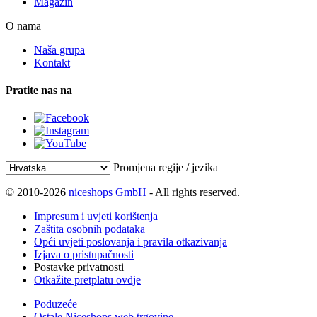
Magazin
O nama
Naša grupa
Kontakt
Pratite nas na
Promjena regije / jezika
© 2010-2026
niceshops GmbH
- All rights reserved.
Impresum i uvjeti korištenja
Zaštita osobnih podataka
Opći uvjeti poslovanja i pravila otkazivanja
Izjava o pristupačnosti
Postavke privatnosti
Otkažite pretplatu ovdje
Poduzeće
Ostale Niceshops web trgovine