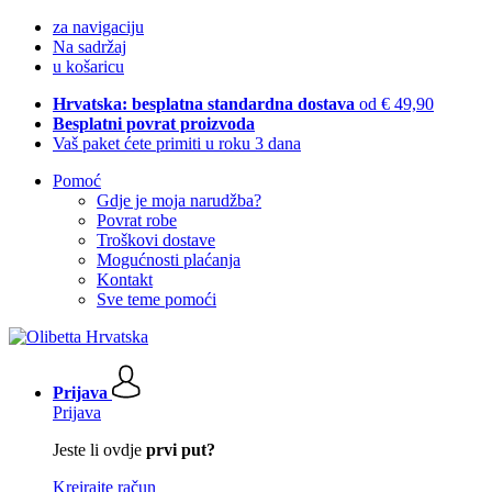
za navigaciju
Na sadržaj
u košaricu
Hrvatska: besplatna standardna dostava
od € 49,90
Besplatni povrat proizvoda
Vaš paket ćete primiti u roku 3 dana
Pomoć
Gdje je moja narudžba?
Povrat robe
Troškovi dostave
Mogućnosti plaćanja
Kontakt
Sve teme pomoći
Prijava
Prijava
Jeste li ovdje
prvi put?
Kreirajte račun