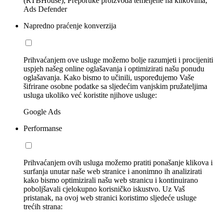
(RTBHouse), Preporuke proizvoda temeljene na klikovima,
Ads Defender
Napredno praćenje konverzija
Prihvaćanjem ove usluge možemo bolje razumjeti i procijeniti
uspjeh našeg online oglašavanja i optimizirati našu ponudu
oglašavanja. Kako bismo to učinili, uspoređujemo Vaše
šifrirane osobne podatke sa sljedećim vanjskim pružateljima
usluga ukoliko već koristite njihove usluge:
Google Ads
Performanse
Prihvaćanjem ovih usluga možemo pratiti ponašanje klikova i
surfanja unutar naše web stranice i anonimno ih analizirati
kako bismo optimizirali našu web stranicu i kontinuirano
poboljšavali cjelokupno korisničko iskustvo. Uz Vaš
pristanak, na ovoj web stranici koristimo sljedeće usluge
trećih strana: