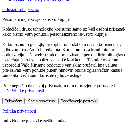
Odustati od ugovora
Personalizirajte svoje iskustvo kupnje
Kolačiće i druge tehnologije koristimo samo uz Vaš osobni pristanak
kako bismo Vam ponudili personalizirano iskustvo kupnje.
Kako bismo to postigli, prikupljamo podatke o našim korisnicima,
njihovom ponašanju i uređajima. Koristimo ih za kontinuiranu
optimizaciju naše web stranice i prikazivanje personaliziranih oglasa
i sadržaja, kao i za analizu statistike korištenja. Također možemo
usporediti Vaše šifrirane podatke s vanjskim pružateljima usluga i
prikazivati Vam ponude putem njihovih online oglašivačkih kanala
samo ako već i sami koristite njihove usluge.
Prije nego što date svoj pristanak, molimo provjerite postavke i
naše
Politike privatnosti
.
Prihvaćam
Samo obavezno
Podešavanje postavki
Politika privatnosti
Individualne postavke zaštite podataka