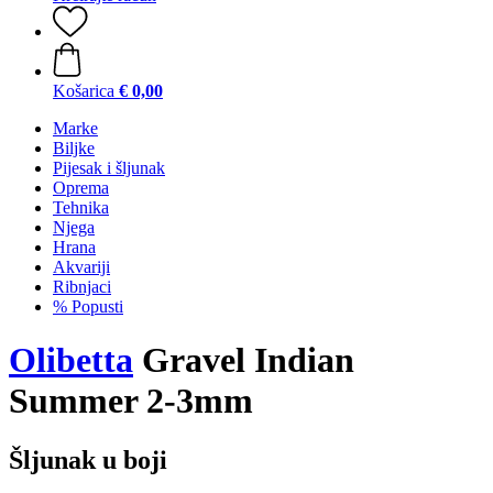
Košarica
€ 0,00
Marke
Biljke
Pijesak i šljunak
Oprema
Tehnika
Njega
Hrana
Akvariji
Ribnjaci
% Popusti
Olibetta
Gravel Indian
Summer 2-3mm
Šljunak u boji