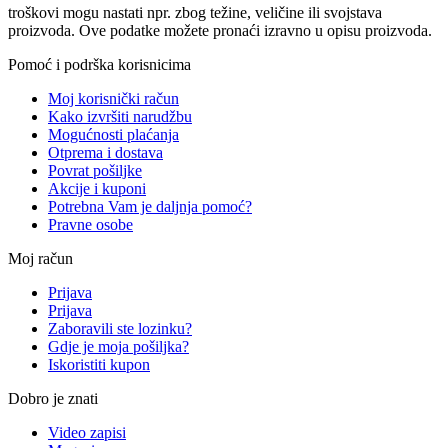
troškovi mogu nastati npr. zbog težine, veličine ili svojstava
proizvoda. Ove podatke možete pronaći izravno u opisu proizvoda.
Pomoć i podrška korisnicima
Moj korisnički račun
Kako izvršiti narudžbu
Mogućnosti plaćanja
Otprema i dostava
Povrat pošiljke
Akcije i kuponi
Potrebna Vam je daljnja pomoć?
Pravne osobe
Moj račun
Prijava
Prijava
Zaboravili ste lozinku?
Gdje je moja pošiljka?
Iskoristiti kupon
Dobro je znati
Video zapisi