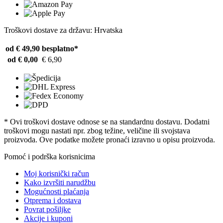
Troškovi dostave za državu: Hrvatska
od € 49,90
besplatno*
od € 0,00
€ 6,90
* Ovi troškovi dostave odnose se na standardnu ​​dostavu. Dodatni
troškovi mogu nastati npr. zbog težine, veličine ili svojstava
proizvoda. Ove podatke možete pronaći izravno u opisu proizvoda.
Pomoć i podrška korisnicima
Moj korisnički račun
Kako izvršiti narudžbu
Mogućnosti plaćanja
Otprema i dostava
Povrat pošiljke
Akcije i kuponi