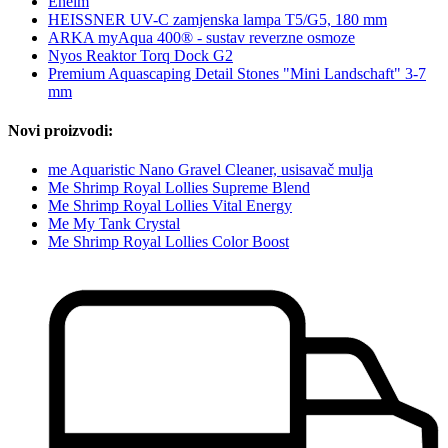
Eheim
HEISSNER UV-C zamjenska lampa T5/G5, 180 mm
ARKA myAqua 400® - sustav reverzne osmoze
Nyos Reaktor Torq Dock G2
Premium Aquascaping Detail Stones "Mini Landschaft" 3-7
mm
Novi proizvodi:
me Aquaristic Nano Gravel Cleaner, usisavač mulja
Me Shrimp Royal Lollies Supreme Blend
Me Shrimp Royal Lollies Vital Energy
Me My Tank Crystal
Me Shrimp Royal Lollies Color Boost