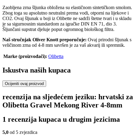
Zaobljena zrna šljunka obložena su elastičnom sintetičkom smolom.
Zbog toga su apsolutno neutralni prema vodi, otporni na lijekove i
CO2. Ovaj šljunak u boji iz Olibette ne sadrži štetne tvari i u skladu
je sa sigurnosnim standardom za igračke DIN EN 71, dio 3.
Šljunčani supstrat djeluje poput ogromnog biološkog filtra.
Naš stručnjak Oliver Knott preporučuje:
Ovaj prirodni šljunak s
veličinom zrna od 4-8 mm savršen je za vaš akvarij ili spremnik.
Marke (proizvođači):
Olibetta
Iskustva naših kupaca
Ocijeniti ovaj proizvod
recenzija na sljedećem jeziku: hrvatski za
Olibetta Gravel Mekong River 4-8mm
1 recenzija kupaca u drugim jezicima
5,0
od 5 zvjezdica