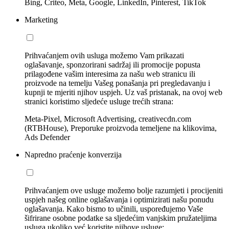
Bing, Criteo, Meta, Google, LinkedIn, Pinterest, TikTok
Marketing
Prihvaćanjem ovih usluga možemo Vam prikazati
oglašavanje, sponzorirani sadržaj ili promocije popusta
prilagođene vašim interesima za našu web stranicu ili
proizvode na temelju Vašeg ponašanja pri pregledavanju i
kupnji te mjeriti njihov uspjeh. Uz vaš pristanak, na ovoj web
stranici koristimo sljedeće usluge trećih strana:
Meta-Pixel, Microsoft Advertising, creativecdn.com
(RTBHouse), Preporuke proizvoda temeljene na klikovima,
Ads Defender
Napredno praćenje konverzija
Prihvaćanjem ove usluge možemo bolje razumjeti i procijeniti
uspjeh našeg online oglašavanja i optimizirati našu ponudu
oglašavanja. Kako bismo to učinili, uspoređujemo Vaše
šifrirane osobne podatke sa sljedećim vanjskim pružateljima
usluga ukoliko već koristite njihove usluge: