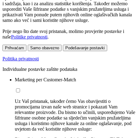
i sadržaja, kao i za analizu statistike korištenja. Također možemo
usporediti Vaše šifrirane podatke s vanjskim pružateljima usluga i
prikazivati Vam ponude putem njihovih online oglašivačkih kanala
samo ako već i sami koristite njihove usluge.
Prije nego što date svoj pristanak, molimo provjerite postavke i
naše
Politike privatnosti
.
Prihvaćam
Samo obavezno
Podešavanje postavki
Politika privatnosti
Individualne postavke zaštite podataka
Marketing per Customer-Match
Uz Vaš pristanak, također ćemo Vas obavijestiti o
promocijama izvan naše web stranice i pokazati Vam
relevantne proizvode. Da bismo to učinili, uspoređujemo Vaše
šifrirane osobne podatke sa sljedećim vanjskim pružateljima
usluga i koristimo njihove kanale za online oglašavanje, pod
uvjetom da već koristite njihove usluge: