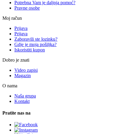
Potrebna Vam je daljnja pomoć?
Pravne osobe
Moj račun
Prijava
Prijava
Zaboravili ste lozinku?
Gdje je moja pošiljka?
Iskoristiti kupon
Dobro je znati
Video zapisi
Magazin
O nama
Naša grupa
Kontakt
Pratite nas na