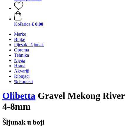
Košarica
€ 0,00
Marke
Biljke
Pijesak i šljunak
Oprema
Tehnika
Njega
Hrana
Akvariji
Ribnjaci
% Popusti
Olibetta
Gravel Mekong River
4-8mm
Šljunak u boji