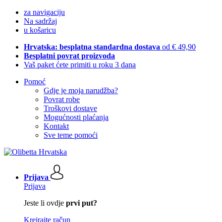
za navigaciju
Na sadržaj
u košaricu
Hrvatska: besplatna standardna dostava
od € 49,90
Besplatni povrat proizvoda
Vaš paket ćete primiti u roku 3 dana
Pomoć
Gdje je moja narudžba?
Povrat robe
Troškovi dostave
Mogućnosti plaćanja
Kontakt
Sve teme pomoći
Prijava
Prijava
Jeste li ovdje
prvi put?
Kreirajte račun