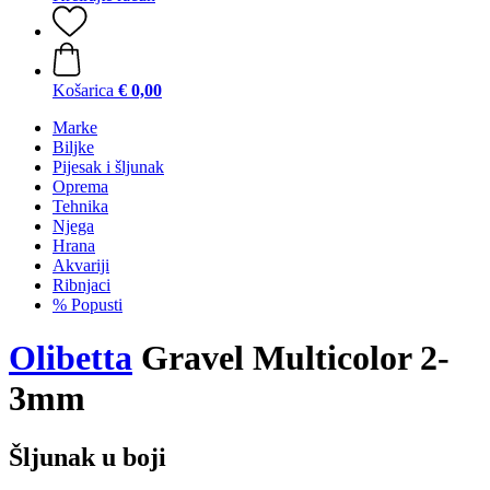
Košarica
€ 0,00
Marke
Biljke
Pijesak i šljunak
Oprema
Tehnika
Njega
Hrana
Akvariji
Ribnjaci
% Popusti
Olibetta
Gravel Multicolor 2-
3mm
Šljunak u boji