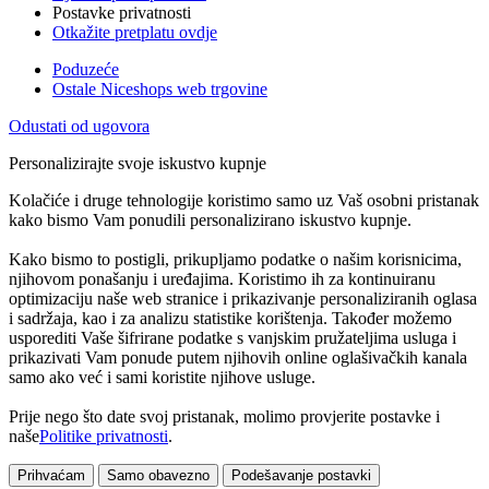
Postavke privatnosti
Otkažite pretplatu ovdje
Poduzeće
Ostale Niceshops web trgovine
Odustati od ugovora
Personalizirajte svoje iskustvo kupnje
Kolačiće i druge tehnologije koristimo samo uz Vaš osobni pristanak
kako bismo Vam ponudili personalizirano iskustvo kupnje.
Kako bismo to postigli, prikupljamo podatke o našim korisnicima,
njihovom ponašanju i uređajima. Koristimo ih za kontinuiranu
optimizaciju naše web stranice i prikazivanje personaliziranih oglasa
i sadržaja, kao i za analizu statistike korištenja. Također možemo
usporediti Vaše šifrirane podatke s vanjskim pružateljima usluga i
prikazivati Vam ponude putem njihovih online oglašivačkih kanala
samo ako već i sami koristite njihove usluge.
Prije nego što date svoj pristanak, molimo provjerite postavke i
naše
Politike privatnosti
.
Prihvaćam
Samo obavezno
Podešavanje postavki