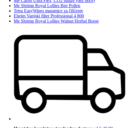
Me Carbo Ultra Flex, CO2 sustav (bez boce)
Me Shrimp Royal Lollies Bee Pollen
Tetra EasyWipes maramice za čišćenje
Eheim Vanjski filter Professional 4 800
Me Shrimp Royal Lollies Walnut Herbal Boost