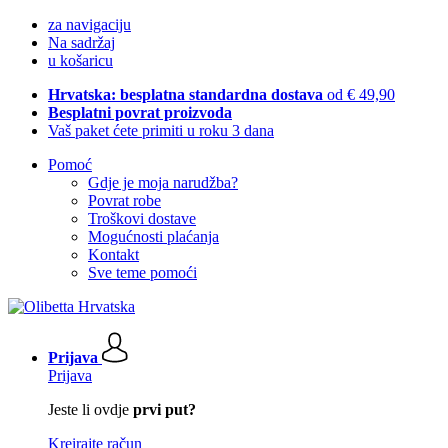
za navigaciju
Na sadržaj
u košaricu
Hrvatska: besplatna standardna dostava
od € 49,90
Besplatni povrat proizvoda
Vaš paket ćete primiti u roku 3 dana
Pomoć
Gdje je moja narudžba?
Povrat robe
Troškovi dostave
Mogućnosti plaćanja
Kontakt
Sve teme pomoći
Prijava
Prijava
Jeste li ovdje
prvi put?
Kreirajte račun