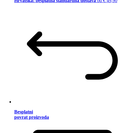
Hrvatska: besplatna standardna dostava
od € 49,90
Besplatni
povrat proizvoda