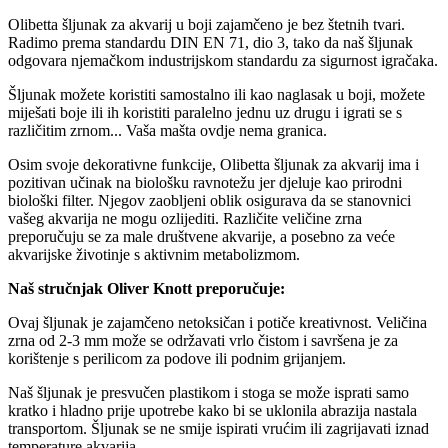
Olibetta šljunak za akvarij u boji zajamčeno je bez štetnih tvari.
Radimo prema standardu DIN EN 71, dio 3, tako da naš šljunak
odgovara njemačkom industrijskom standardu za sigurnost igračaka.
Šljunak možete koristiti samostalno ili kao naglasak u boji, možete
miješati boje ili ih koristiti paralelno jednu uz drugu i igrati se s
različitim zrnom... Vaša mašta ovdje nema granica.
Osim svoje dekorativne funkcije, Olibetta šljunak za akvarij ima i
pozitivan učinak na biološku ravnotežu jer djeluje kao prirodni
biološki filter. Njegov zaobljeni oblik osigurava da se stanovnici
vašeg akvarija ne mogu ozlijediti. Različite veličine zrna
preporučuju se za male društvene akvarije, a posebno za veće
akvarijske životinje s aktivnim metabolizmom.
Naš stručnjak Oliver Knott preporučuje:
Ovaj šljunak je zajamčeno netoksičan i potiče kreativnost. Veličina
zrna od 2-3 mm može se održavati vrlo čistom i savršena je za
korištenje s perilicom za podove ili podnim grijanjem.
Naš šljunak je presvučen plastikom i stoga se može isprati samo
kratko i hladno prije upotrebe kako bi se uklonila abrazija nastala
transportom. Šljunak se ne smije ispirati vrućim ili zagrijavati iznad
temperature akvarija.