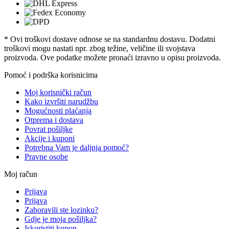
* Ovi troškovi dostave odnose se na standardnu ​​dostavu. Dodatni
troškovi mogu nastati npr. zbog težine, veličine ili svojstava
proizvoda. Ove podatke možete pronaći izravno u opisu proizvoda.
Pomoć i podrška korisnicima
Moj korisnički račun
Kako izvršiti narudžbu
Mogućnosti plaćanja
Otprema i dostava
Povrat pošiljke
Akcije i kuponi
Potrebna Vam je daljnja pomoć?
Pravne osobe
Moj račun
Prijava
Prijava
Zaboravili ste lozinku?
Gdje je moja pošiljka?
Iskoristiti kupon