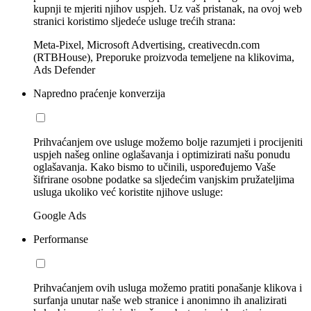
kupnji te mjeriti njihov uspjeh. Uz vaš pristanak, na ovoj web
stranici koristimo sljedeće usluge trećih strana:
Meta-Pixel, Microsoft Advertising, creativecdn.com
(RTBHouse), Preporuke proizvoda temeljene na klikovima,
Ads Defender
Napredno praćenje konverzija
Prihvaćanjem ove usluge možemo bolje razumjeti i procijeniti
uspjeh našeg online oglašavanja i optimizirati našu ponudu
oglašavanja. Kako bismo to učinili, uspoređujemo Vaše
šifrirane osobne podatke sa sljedećim vanjskim pružateljima
usluga ukoliko već koristite njihove usluge:
Google Ads
Performanse
Prihvaćanjem ovih usluga možemo pratiti ponašanje klikova i
surfanja unutar naše web stranice i anonimno ih analizirati