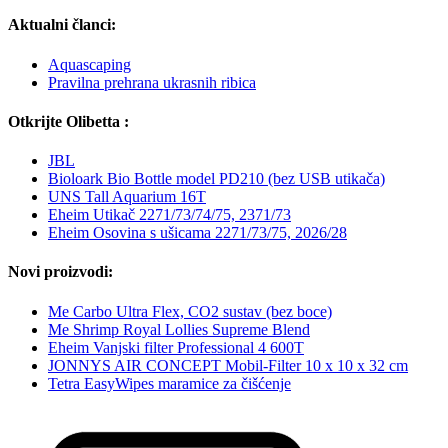
Aktualni članci:
Aquascaping
Pravilna prehrana ukrasnih ribica
Otkrijte Olibetta :
JBL
Bioloark Bio Bottle model PD210 (bez USB utikača)
UNS Tall Aquarium 16T
Eheim Utikač 2271/73/74/75, 2371/73
Eheim Osovina s ušicama 2271/73/75, 2026/28
Novi proizvodi:
Me Carbo Ultra Flex, CO2 sustav (bez boce)
Me Shrimp Royal Lollies Supreme Blend
Eheim Vanjski filter Professional 4 600T
JONNYS AIR CONCEPT Mobil-Filter 10 x 10 x 32 cm
Tetra EasyWipes maramice za čišćenje