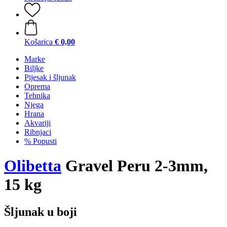
Košarica
€ 0,00
Marke
Biljke
Pijesak i šljunak
Oprema
Tehnika
Njega
Hrana
Akvariji
Ribnjaci
% Popusti
Olibetta
Gravel Peru 2-3mm,
15 kg
Šljunak u boji