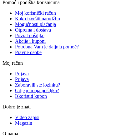
Pomoć i podrška korisnicima
Moj korisnički račun
Kako izvršiti narudžbu
Mogućnosti plaćanja
Otprema i dostava
Povrat pošiljke
Akcije i kuponi
Potrebna Vam je daljnja pomoć?
Pravne osobe
Moj račun
Prijava
Prijava
Zaboravili ste lozinku?
Gdje je moja pošiljka?
Iskoristiti kupon
Dobro je znati
Video zapisi
Magazin
O nama