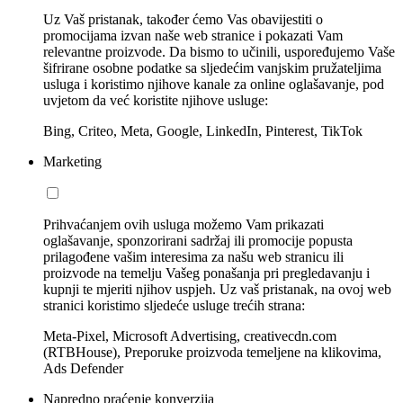
Uz Vaš pristanak, također ćemo Vas obavijestiti o
promocijama izvan naše web stranice i pokazati Vam
relevantne proizvode. Da bismo to učinili, uspoređujemo Vaše
šifrirane osobne podatke sa sljedećim vanjskim pružateljima
usluga i koristimo njihove kanale za online oglašavanje, pod
uvjetom da već koristite njihove usluge:
Bing, Criteo, Meta, Google, LinkedIn, Pinterest, TikTok
Marketing
Prihvaćanjem ovih usluga možemo Vam prikazati
oglašavanje, sponzorirani sadržaj ili promocije popusta
prilagođene vašim interesima za našu web stranicu ili
proizvode na temelju Vašeg ponašanja pri pregledavanju i
kupnji te mjeriti njihov uspjeh. Uz vaš pristanak, na ovoj web
stranici koristimo sljedeće usluge trećih strana:
Meta-Pixel, Microsoft Advertising, creativecdn.com
(RTBHouse), Preporuke proizvoda temeljene na klikovima,
Ads Defender
Napredno praćenje konverzija