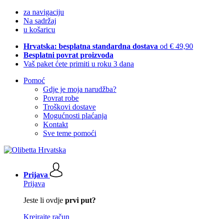
za navigaciju
Na sadržaj
u košaricu
Hrvatska: besplatna standardna dostava
od € 49,90
Besplatni povrat proizvoda
Vaš paket ćete primiti u roku 3 dana
Pomoć
Gdje je moja narudžba?
Povrat robe
Troškovi dostave
Mogućnosti plaćanja
Kontakt
Sve teme pomoći
Prijava
Prijava
Jeste li ovdje
prvi put?
Kreirajte račun