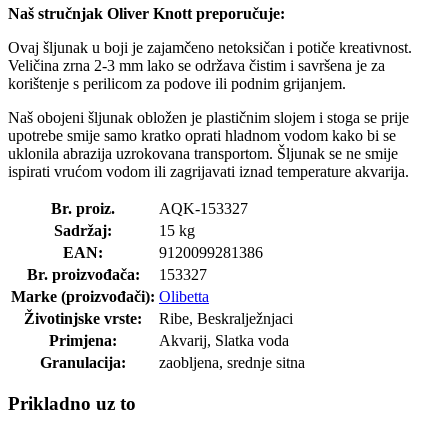
Naš stručnjak Oliver Knott preporučuje:
Ovaj šljunak u boji je zajamčeno netoksičan i potiče kreativnost.
Veličina zrna 2-3 mm lako se održava čistim i savršena je za
korištenje s perilicom za podove ili podnim grijanjem.
Naš obojeni šljunak obložen je plastičnim slojem i stoga se prije
upotrebe smije samo kratko oprati hladnom vodom kako bi se
uklonila abrazija uzrokovana transportom. Šljunak se ne smije
ispirati vrućom vodom ili zagrijavati iznad temperature akvarija.
Br. proiz.
AQK-153327
Sadržaj:
15 kg
EAN:
9120099281386
Br. proizvođača:
153327
Marke (proizvođači):
Olibetta
Životinjske vrste:
Ribe, Beskralježnjaci
Primjena:
Akvarij, Slatka voda
Granulacija:
zaobljena, srednje sitna
Prikladno uz to