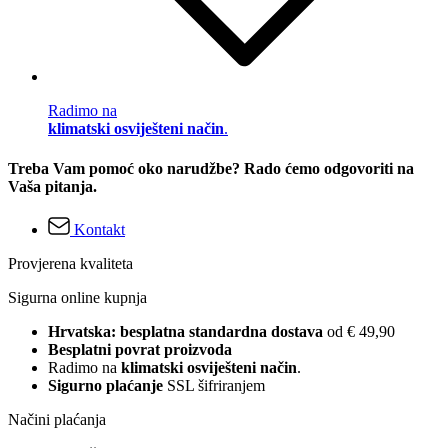
Radimo na
klimatski osviješteni način
.
Treba Vam pomoć oko narudžbe? Rado ćemo odgovoriti na
Vaša pitanja.
Kontakt
Provjerena kvaliteta
Sigurna online kupnja
Hrvatska: besplatna standardna dostava
od € 49,90
Besplatni povrat proizvoda
Radimo na
klimatski osviješteni način
.
Sigurno plaćanje
SSL šifriranjem
Načini plaćanja