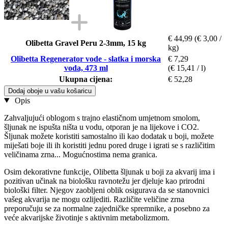
€ 44,99
(€ 3,00 /
Olibetta Gravel Peru 2-3mm, 15 kg
kg)
Olibetta Regenerator vode - slatka i morska
€ 7,29
voda, 473 ml
(€ 15,41 / l)
Ukupna cijena:
€ 52,28
Dodaj oboje u vašu košaricu
Opis
Zahvaljujući oblogom s trajno elastičnom umjetnom smolom,
šljunak ne ispušta ništa u vodu, otporan je na lijekove i CO2.
Šljunak možete koristiti samostalno ili kao dodatak u boji, možete
miješati boje ili ih koristiti jednu pored druge i igrati se s različitim
veličinama zrna... Mogućnostima nema granica.
Osim dekorativne funkcije, Olibetta šljunak u boji za akvarij ima i
pozitivan učinak na biološku ravnotežu jer djeluje kao prirodni
biološki filter. Njegov zaobljeni oblik osigurava da se stanovnici
vašeg akvarija ne mogu ozlijediti. Različite veličine zrna
preporučuju se za normalne zajedničke spremnike, a posebno za
veće akvarijske životinje s aktivnim metabolizmom.