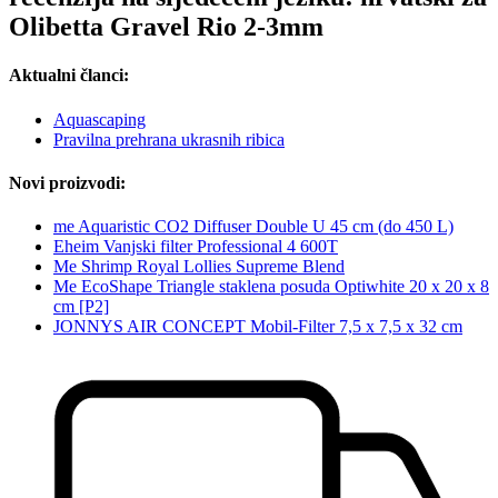
Olibetta Gravel Rio 2-3mm
Aktualni članci:
Aquascaping
Pravilna prehrana ukrasnih ribica
Novi proizvodi:
me Aquaristic CO2 Diffuser Double U 45 cm (do 450 L)
Eheim Vanjski filter Professional 4 600T
Me Shrimp Royal Lollies Supreme Blend
Me EcoShape Triangle staklena posuda Optiwhite 20 x 20 x 8
cm [P2]
JONNYS AIR CONCEPT Mobil-Filter 7,5 x 7,5 x 32 cm