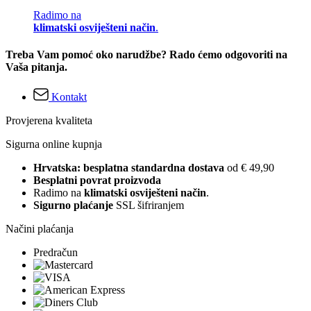
Radimo na
klimatski osviješteni način
.
Treba Vam pomoć oko narudžbe? Rado ćemo odgovoriti na
Vaša pitanja.
Kontakt
Provjerena kvaliteta
Sigurna online kupnja
Hrvatska: besplatna standardna dostava
od € 49,90
Besplatni povrat proizvoda
Radimo na
klimatski osviješteni način
.
Sigurno plaćanje
SSL šifriranjem
Načini plaćanja
Predračun