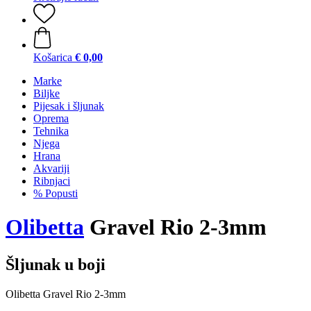
Košarica
€ 0,00
Marke
Biljke
Pijesak i šljunak
Oprema
Tehnika
Njega
Hrana
Akvariji
Ribnjaci
% Popusti
Olibetta
Gravel Rio 2-3mm
Šljunak u boji
Olibetta Gravel Rio 2-3mm