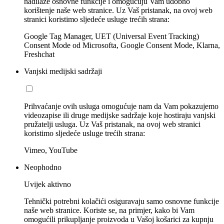
nadilaze osnovne funkcije i omogućuju Vam udobno
korištenje naše web stranice. Uz Vaš pristanak, na ovoj web
stranici koristimo sljedeće usluge trećih strana:
Google Tag Manager, UET (Universal Event Tracking)
Consent Mode od Microsofta, Google Consent Mode, Klarna,
Freshchat
Vanjski medijski sadržaji
Prihvaćanje ovih usluga omogućuje nam da Vam pokazujemo
videozapise ili druge medijske sadržaje koje hostiraju vanjski
pružatelji usluga. Uz Vaš pristanak, na ovoj web stranici
koristimo sljedeće usluge trećih strana:
Vimeo, YouTube
Neophodno
Uvijek aktivno
Tehnički potrebni kolačići osiguravaju samo osnovne funkcije
naše web stranice. Koriste se, na primjer, kako bi Vam
omogućili prikupljanje proizvoda u Vašoj košarici za kupnju