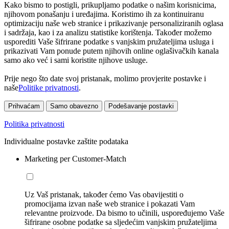
Kako bismo to postigli, prikupljamo podatke o našim korisnicima,
njihovom ponašanju i uređajima. Koristimo ih za kontinuiranu
optimizaciju naše web stranice i prikazivanje personaliziranih oglasa
i sadržaja, kao i za analizu statistike korištenja. Također možemo
usporediti Vaše šifrirane podatke s vanjskim pružateljima usluga i
prikazivati Vam ponude putem njihovih online oglašivačkih kanala
samo ako već i sami koristite njihove usluge.
Prije nego što date svoj pristanak, molimo provjerite postavke i
naše
Politike privatnosti
.
Prihvaćam
Samo obavezno
Podešavanje postavki
Politika privatnosti
Individualne postavke zaštite podataka
Marketing per Customer-Match
Uz Vaš pristanak, također ćemo Vas obavijestiti o
promocijama izvan naše web stranice i pokazati Vam
relevantne proizvode. Da bismo to učinili, uspoređujemo Vaše
šifrirane osobne podatke sa sljedećim vanjskim pružateljima