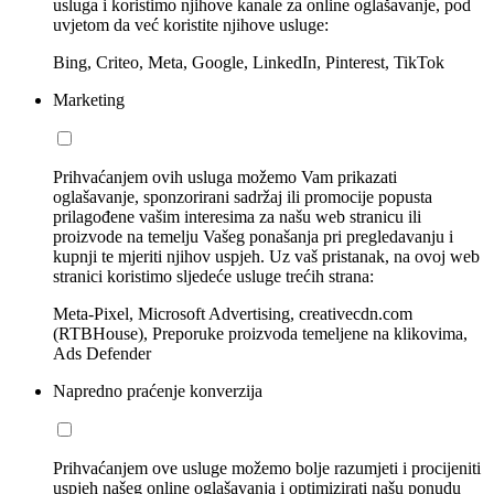
usluga i koristimo njihove kanale za online oglašavanje, pod
uvjetom da već koristite njihove usluge:
Bing, Criteo, Meta, Google, LinkedIn, Pinterest, TikTok
Marketing
Prihvaćanjem ovih usluga možemo Vam prikazati
oglašavanje, sponzorirani sadržaj ili promocije popusta
prilagođene vašim interesima za našu web stranicu ili
proizvode na temelju Vašeg ponašanja pri pregledavanju i
kupnji te mjeriti njihov uspjeh. Uz vaš pristanak, na ovoj web
stranici koristimo sljedeće usluge trećih strana:
Meta-Pixel, Microsoft Advertising, creativecdn.com
(RTBHouse), Preporuke proizvoda temeljene na klikovima,
Ads Defender
Napredno praćenje konverzija
Prihvaćanjem ove usluge možemo bolje razumjeti i procijeniti
uspjeh našeg online oglašavanja i optimizirati našu ponudu