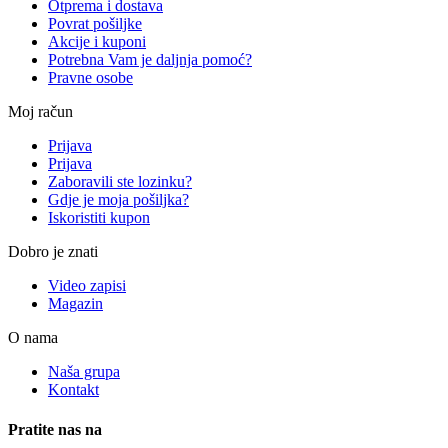
Otprema i dostava
Povrat pošiljke
Akcije i kuponi
Potrebna Vam je daljnja pomoć?
Pravne osobe
Moj račun
Prijava
Prijava
Zaboravili ste lozinku?
Gdje je moja pošiljka?
Iskoristiti kupon
Dobro je znati
Video zapisi
Magazin
O nama
Naša grupa
Kontakt
Pratite nas na