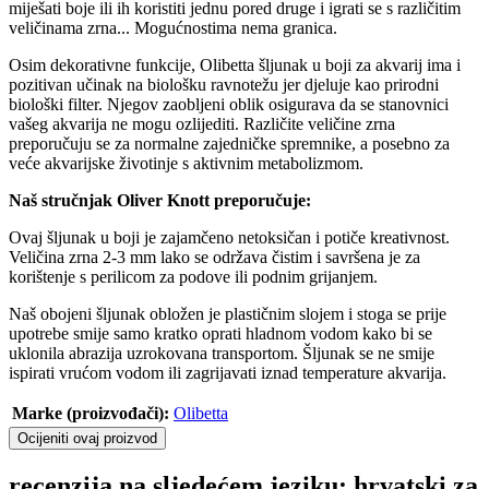
miješati boje ili ih koristiti jednu pored druge i igrati se s različitim
veličinama zrna... Mogućnostima nema granica.
Osim dekorativne funkcije, Olibetta šljunak u boji za akvarij ima i
pozitivan učinak na biološku ravnotežu jer djeluje kao prirodni
biološki filter. Njegov zaobljeni oblik osigurava da se stanovnici
vašeg akvarija ne mogu ozlijediti. Različite veličine zrna
preporučuju se za normalne zajedničke spremnike, a posebno za
veće akvarijske životinje s aktivnim metabolizmom.
Naš stručnjak Oliver Knott preporučuje:
Ovaj šljunak u boji je zajamčeno netoksičan i potiče kreativnost.
Veličina zrna 2-3 mm lako se održava čistim i savršena je za
korištenje s perilicom za podove ili podnim grijanjem.
Naš obojeni šljunak obložen je plastičnim slojem i stoga se prije
upotrebe smije samo kratko oprati hladnom vodom kako bi se
uklonila abrazija uzrokovana transportom. Šljunak se ne smije
ispirati vrućom vodom ili zagrijavati iznad temperature akvarija.
Marke (proizvođači):
Olibetta
Ocijeniti ovaj proizvod
recenzija na sljedećem jeziku: hrvatski za