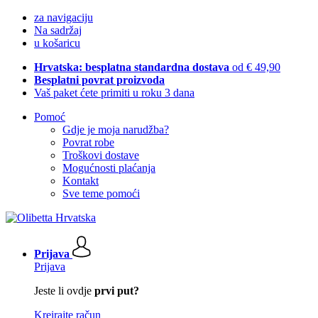
za navigaciju
Na sadržaj
u košaricu
Hrvatska: besplatna standardna dostava
od € 49,90
Besplatni povrat proizvoda
Vaš paket ćete primiti u roku 3 dana
Pomoć
Gdje je moja narudžba?
Povrat robe
Troškovi dostave
Mogućnosti plaćanja
Kontakt
Sve teme pomoći
Prijava
Prijava
Jeste li ovdje
prvi put?
Kreirajte račun