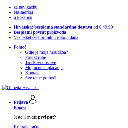
za navigaciju
Na sadržaj
u košaricu
Hrvatska: besplatna standardna dostava
od € 49,90
Besplatni povrat proizvoda
Vaš paket ćete primiti u roku 3 dana
Pomoć
Gdje je moja narudžba?
Povrat robe
Troškovi dostave
Mogućnosti plaćanja
Kontakt
Sve teme pomoći
Prijava
Prijava
Jeste li ovdje
prvi put?
Kreirajte račun