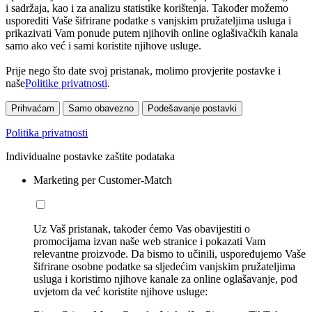
i sadržaja, kao i za analizu statistike korištenja. Također možemo
usporediti Vaše šifrirane podatke s vanjskim pružateljima usluga i
prikazivati Vam ponude putem njihovih online oglašivačkih kanala
samo ako već i sami koristite njihove usluge.
Prije nego što date svoj pristanak, molimo provjerite postavke i
naše
Politike privatnosti
.
Prihvaćam
Samo obavezno
Podešavanje postavki
Politika privatnosti
Individualne postavke zaštite podataka
Marketing per Customer-Match
Uz Vaš pristanak, također ćemo Vas obavijestiti o
promocijama izvan naše web stranice i pokazati Vam
relevantne proizvode. Da bismo to učinili, uspoređujemo Vaše
šifrirane osobne podatke sa sljedećim vanjskim pružateljima
usluga i koristimo njihove kanale za online oglašavanje, pod
uvjetom da već koristite njihove usluge: