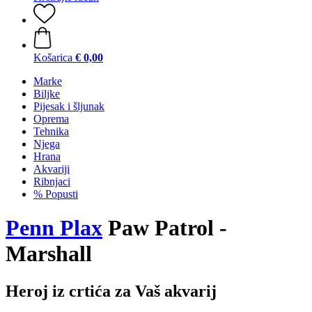
Košarica
€ 0,00
Marke
Biljke
Pijesak i šljunak
Oprema
Tehnika
Njega
Hrana
Akvariji
Ribnjaci
% Popusti
Penn Plax
Paw Patrol -
Marshall
Heroj iz crtića za Vaš akvarij