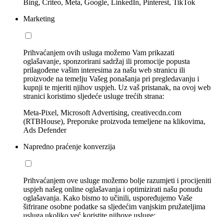
Bing, Criteo, Meta, Google, LinkedIn, Pinterest, TikTok
Marketing
Prihvaćanjem ovih usluga možemo Vam prikazati
oglašavanje, sponzorirani sadržaj ili promocije popusta
prilagođene vašim interesima za našu web stranicu ili
proizvode na temelju Vašeg ponašanja pri pregledavanju i
kupnji te mjeriti njihov uspjeh. Uz vaš pristanak, na ovoj web
stranici koristimo sljedeće usluge trećih strana:
Meta-Pixel, Microsoft Advertising, creativecdn.com
(RTBHouse), Preporuke proizvoda temeljene na klikovima,
Ads Defender
Napredno praćenje konverzija
Prihvaćanjem ove usluge možemo bolje razumjeti i procijeniti
uspjeh našeg online oglašavanja i optimizirati našu ponudu
oglašavanja. Kako bismo to učinili, uspoređujemo Vaše
šifrirane osobne podatke sa sljedećim vanjskim pružateljima
usluga ukoliko već koristite njihove usluge: