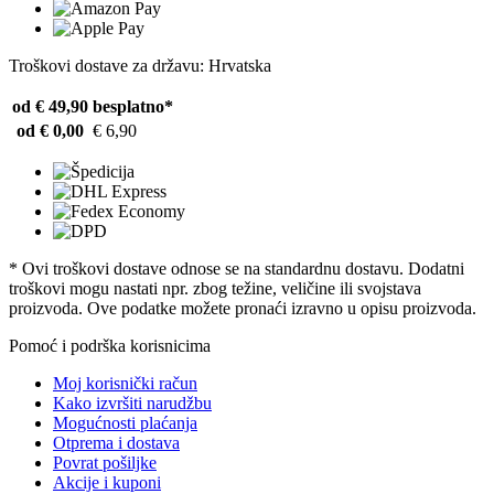
Troškovi dostave za državu: Hrvatska
od € 49,90
besplatno*
od € 0,00
€ 6,90
* Ovi troškovi dostave odnose se na standardnu ​​dostavu. Dodatni
troškovi mogu nastati npr. zbog težine, veličine ili svojstava
proizvoda. Ove podatke možete pronaći izravno u opisu proizvoda.
Pomoć i podrška korisnicima
Moj korisnički račun
Kako izvršiti narudžbu
Mogućnosti plaćanja
Otprema i dostava
Povrat pošiljke
Akcije i kuponi