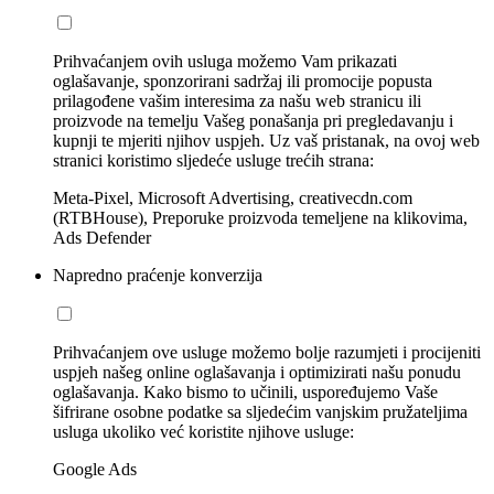
Prihvaćanjem ovih usluga možemo Vam prikazati
oglašavanje, sponzorirani sadržaj ili promocije popusta
prilagođene vašim interesima za našu web stranicu ili
proizvode na temelju Vašeg ponašanja pri pregledavanju i
kupnji te mjeriti njihov uspjeh. Uz vaš pristanak, na ovoj web
stranici koristimo sljedeće usluge trećih strana:
Meta-Pixel, Microsoft Advertising, creativecdn.com
(RTBHouse), Preporuke proizvoda temeljene na klikovima,
Ads Defender
Napredno praćenje konverzija
Prihvaćanjem ove usluge možemo bolje razumjeti i procijeniti
uspjeh našeg online oglašavanja i optimizirati našu ponudu
oglašavanja. Kako bismo to učinili, uspoređujemo Vaše
šifrirane osobne podatke sa sljedećim vanjskim pružateljima
usluga ukoliko već koristite njihove usluge:
Google Ads