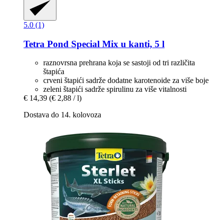
5.0 (1)
Tetra
Pond Special Mix u kanti, 5 l
raznovrsna prehrana koja se sastoji od tri različita
štapića
crveni štapići sadrže dodatne karotenoide za više boje
zeleni štapići sadrže spirulinu za više vitalnosti
€ 14,39
(€ 2,88 / l)
Dostava do 14. kolovoza