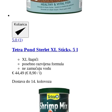
Košarica
5.0 (1)
Tetra
Pond Sterlet XL Sticks, 5 l
XL štapići
posebno razvijena formula
ne zamućuju vodu
€ 44,49
(€ 8,90 / l)
Dostava do 14. kolovoza