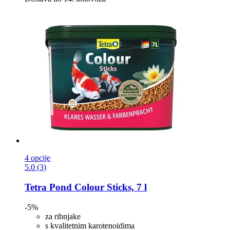
4 opcije
5.0 (3)
Tetra
Pond Colour Sticks, 7 l
-5%
za ribnjake
s kvalitetnim karotenoidima