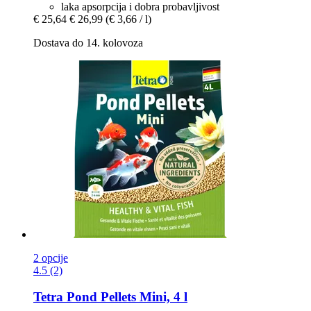
laka apsorpcija i dobra probavljivost
€ 25,64
€ 26,99
(€ 3,66 / l)
Dostava do 14. kolovoza
2 opcije
4.5 (2)
Tetra
Pond Pellets Mini, 4 l