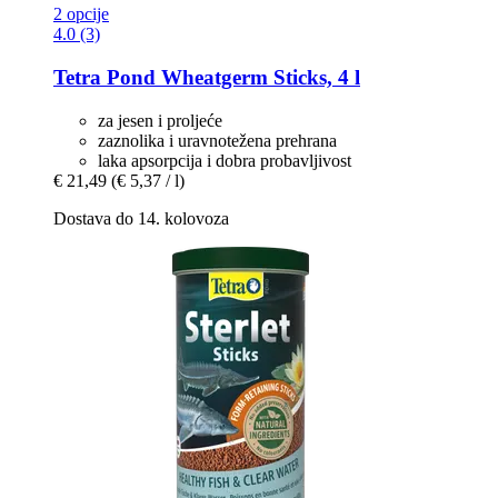
2 opcije
4.0 (3)
Tetra
Pond Wheatgerm Sticks, 4 l
za jesen i proljeće
zaznolika i uravnotežena prehrana
laka apsorpcija i dobra probavljivost
€ 21,49
(€ 5,37 / l)
Dostava do 14. kolovoza