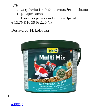
-5%
za cjelovitu i biološki uravnoteženu prehranu
plutajući sticks
laka apsorpcija i visoka probavljivost
€ 15,76
€ 16,59
(€ 2,25 / l)
Dostava do 14. kolovoza
4 opcije