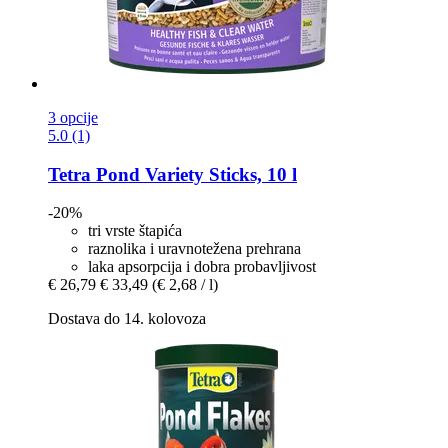
3 opcije
5.0 (1)
Tetra
Pond Variety Sticks, 10 l
-20%
tri vrste štapića
raznolika i uravnotežena prehrana
laka apsorpcija i dobra probavljivost
€ 26,79
€ 33,49
(€ 2,68 / l)
Dostava do 14. kolovoza