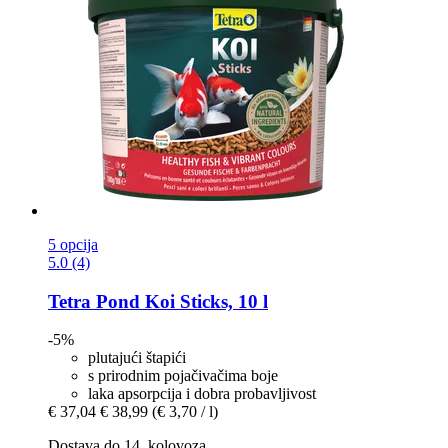
5 opcija
5.0 (4)
Tetra
Pond Koi Sticks, 10 l
-5%
plutajući štapići
s prirodnim pojačivačima boje
laka apsorpcija i dobra probavljivost
€ 37,04
€ 38,99
(€ 3,70 / l)
Dostava do 14. kolovoza