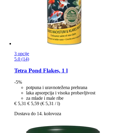
3 opcije
5.0 (14)
Tetra
Pond Flakes, 1 l
-5%
potpuna i uravnotežena prehrana
laka apsorpcija i visoka probavljivost
za mlade i male ribe
€ 5,31
€ 5,59
(€ 5,31 / l)
Dostava do 14. kolovoza