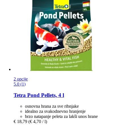
2 opcije
5.0 (1)
Tetra
Pond Pellets, 4 l
osnovna hrana za sve ribnjake
idealno za svakodnevno hranjenje
brzo natapanje peleta za lakši unos hrane
€ 18,79
(€ 4,70 / l)