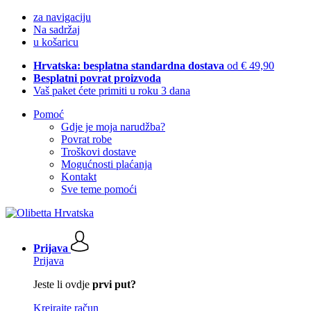
za navigaciju
Na sadržaj
u košaricu
Hrvatska: besplatna standardna dostava
od € 49,90
Besplatni povrat proizvoda
Vaš paket ćete primiti u roku 3 dana
Pomoć
Gdje je moja narudžba?
Povrat robe
Troškovi dostave
Mogućnosti plaćanja
Kontakt
Sve teme pomoći
Prijava
Prijava
Jeste li ovdje
prvi put?
Kreirajte račun