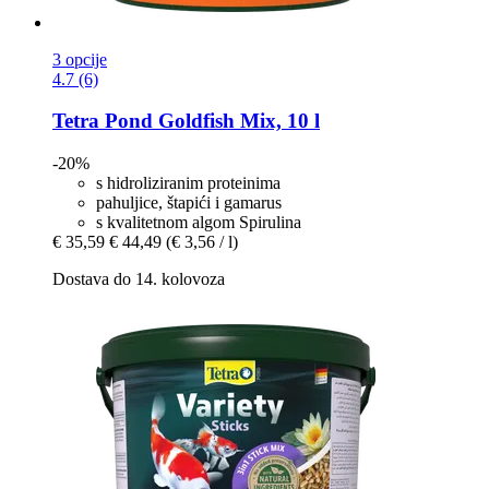
3 opcije
4.7 (6)
Tetra
Pond Goldfish Mix, 10 l
-20%
s hidroliziranim proteinima
pahuljice, štapići i gamarus
s kvalitetnom algom Spirulina
€ 35,59
€ 44,49
(€ 3,56 / l)
Dostava do 14. kolovoza