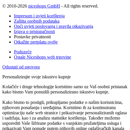
© 2010-2026
niceshops GmbH
- All rights reserved.
Impresum i uvjeti korištenja
Zaštita osobnih podataka
Opći uvjeti poslovanja i pravila otkazivanja
Izjava o pristupačnosti
Postavke privatnosti
Otkažite pretplatu ovdje
Poduzeće
Ostale Niceshops web trgovine
Odustati od ugovora
Personalizirajte svoje iskustvo kupnje
Kolačiće i druge tehnologije koristimo samo uz Vaš osobni pristanak
kako bismo Vam ponudili personalizirano iskustvo kupnje.
Kako bismo to postigli, prikupljamo podatke o našim korisnicima,
njihovom ponašanju i uređajima. Koristimo ih za kontinuiranu
optimizaciju naše web stranice i prikazivanje personaliziranih oglasa
i sadržaja, kao i za analizu statistike korištenja. Također možemo
usporediti Vaše šifrirane podatke s vanjskim pružateljima usluga i
prikazivati Vam ponude putem njihovih online oglašivačkih kanala