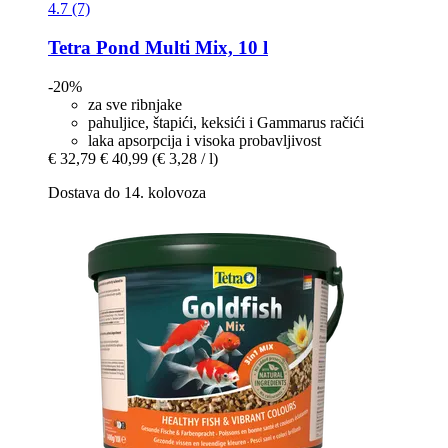
4.7 (7)
Tetra
Pond Multi Mix, 10 l
-20%
za sve ribnjake
pahuljice, štapići, keksići i Gammarus račići
laka apsorpcija i visoka probavljivost
€ 32,79
€ 40,99
(€ 3,28 / l)
Dostava do 14. kolovoza