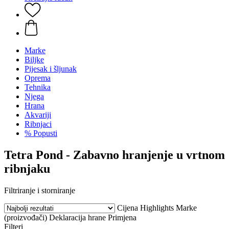
Marke
Biljke
Pijesak i šljunak
Oprema
Tehnika
Njega
Hrana
Akvariji
Ribnjaci
% Popusti
Tetra Pond - Zabavno hranjenje u vrtnom
ribnjaku
Filtriranje i storniranje
Cijena
Highlights
Marke
(proizvođači)
Deklaracija hrane
Primjena
Filteri