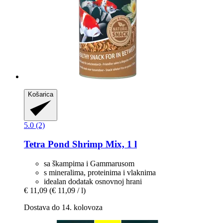
Košarica
5.0 (2)
Tetra
Pond Shrimp Mix, 1 l
sa škampima i Gammarusom
s mineralima, proteinima i vlaknima
idealan dodatak osnovnoj hrani
€ 11,09
(€ 11,09 / l)
Dostava do 14. kolovoza