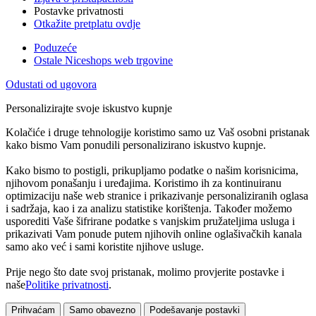
Postavke privatnosti
Otkažite pretplatu ovdje
Poduzeće
Ostale Niceshops web trgovine
Odustati od ugovora
Personalizirajte svoje iskustvo kupnje
Kolačiće i druge tehnologije koristimo samo uz Vaš osobni pristanak
kako bismo Vam ponudili personalizirano iskustvo kupnje.
Kako bismo to postigli, prikupljamo podatke o našim korisnicima,
njihovom ponašanju i uređajima. Koristimo ih za kontinuiranu
optimizaciju naše web stranice i prikazivanje personaliziranih oglasa
i sadržaja, kao i za analizu statistike korištenja. Također možemo
usporediti Vaše šifrirane podatke s vanjskim pružateljima usluga i
prikazivati Vam ponude putem njihovih online oglašivačkih kanala
samo ako već i sami koristite njihove usluge.
Prije nego što date svoj pristanak, molimo provjerite postavke i
naše
Politike privatnosti
.
Prihvaćam
Samo obavezno
Podešavanje postavki