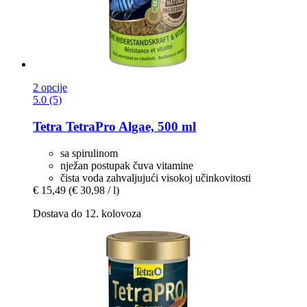
2 opcije
5.0 (5)
Tetra
TetraPro Algae, 500 ml
sa spirulinom
nježan postupak čuva vitamine
čista voda zahvaljujući visokoj učinkovitosti
€ 15,49
(€ 30,98 / l)
Dostava do 12. kolovoza