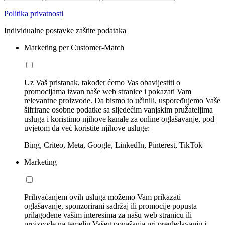
Politika privatnosti
Individualne postavke zaštite podataka
Marketing per Customer-Match
Uz Vaš pristanak, također ćemo Vas obavijestiti o
promocijama izvan naše web stranice i pokazati Vam
relevantne proizvode. Da bismo to učinili, uspoređujemo Vaše
šifrirane osobne podatke sa sljedećim vanjskim pružateljima
usluga i koristimo njihove kanale za online oglašavanje, pod
uvjetom da već koristite njihove usluge:
Bing, Criteo, Meta, Google, LinkedIn, Pinterest, TikTok
Marketing
Prihvaćanjem ovih usluga možemo Vam prikazati
oglašavanje, sponzorirani sadržaj ili promocije popusta
prilagođene vašim interesima za našu web stranicu ili
proizvode na temelju Vašeg ponašanja pri pregledavanju i