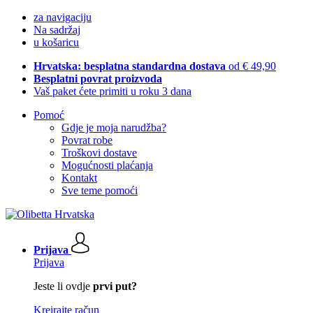
za navigaciju
Na sadržaj
u košaricu
Hrvatska: besplatna standardna dostava
od € 49,90
Besplatni povrat proizvoda
Vaš paket ćete primiti u roku 3 dana
Pomoć
Gdje je moja narudžba?
Povrat robe
Troškovi dostave
Mogućnosti plaćanja
Kontakt
Sve teme pomoći
Prijava
Prijava
Jeste li ovdje
prvi put?
Kreirajte račun