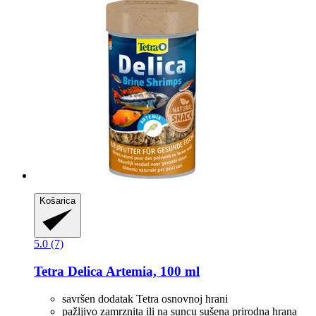
Košarica
5.0 (7)
Tetra
Delica Artemia, 100 ml
savršen dodatak Tetra osnovnoj hrani
pažljivo zamrznita ili na suncu sušena prirodna hrana