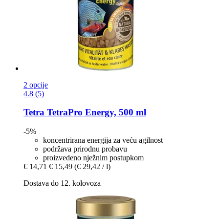
2 opcije
4.8 (5)
Tetra
TetraPro Energy, 500 ml
-5%
koncentrirana energija za veću agilnost
podržava prirodnu probavu
proizvedeno nježnim postupkom
€ 14,71
€ 15,49
(€ 29,42 / l)
Dostava do 12. kolovoza