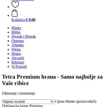
Košarica
€ 0,00
Marke
Biljke
Pijesak i šljunak
Oprema
Tehnika
Njega
Hrana
Akvariji
Ribnjaci
% Popusti
Tetra Premium hrana - Samo najbolje za
Vaše ribice
Filtriranje i storniranje
Cijena
Marke (proizvođači)
Deklaracija hrane
Primjena