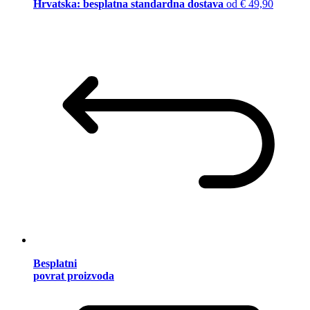
Hrvatska: besplatna standardna dostava
od € 49,90
Besplatni
povrat proizvoda