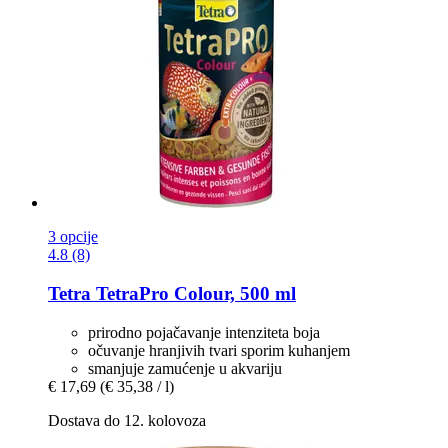
3 opcije
4.8 (8)
Tetra
TetraPro Colour, 500 ml
prirodno pojačavanje intenziteta boja
očuvanje hranjivih tvari sporim kuhanjem
smanjuje zamućenje u akvariju
€ 17,69
(€ 35,38 / l)
Dostava do 12. kolovoza