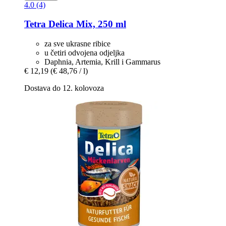
4.0 (4)
Tetra
Delica Mix, 250 ml
za sve ukrasne ribice
u četiri odvojena odjeljka
Daphnia, Artemia, Krill i Gammarus
€ 12,19
(€ 48,76 / l)
Dostava do 12. kolovoza