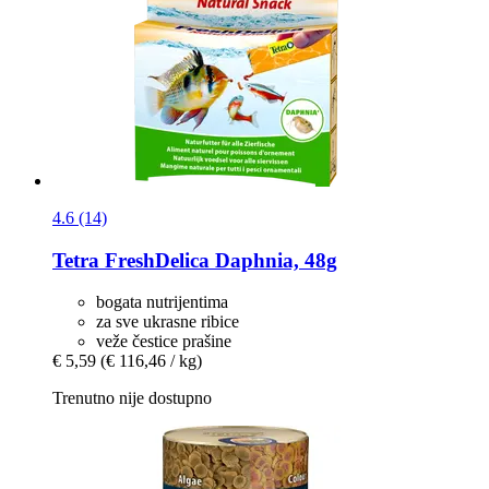
4.6 (14)
Tetra
FreshDelica Daphnia, 48g
bogata nutrijentima
za sve ukrasne ribice
veže čestice prašine
€ 5,59
(€ 116,46 / kg)
Trenutno nije dostupno