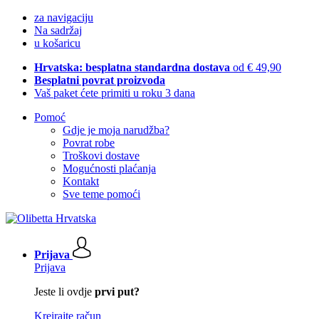
za navigaciju
Na sadržaj
u košaricu
Hrvatska: besplatna standardna dostava
od € 49,90
Besplatni povrat proizvoda
Vaš paket ćete primiti u roku 3 dana
Pomoć
Gdje je moja narudžba?
Povrat robe
Troškovi dostave
Mogućnosti plaćanja
Kontakt
Sve teme pomoći
Prijava
Prijava
Jeste li ovdje
prvi put?
Kreirajte račun