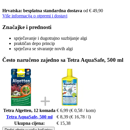
Hrvatska: besplatna standardna dostava
od € 49,90
Više informacija o otpremi i dostavi
Značajke i prednosti
sprječavanje i dugotrajno suzbijanje algi
praktičan depo princip
sprječava se stvaranje novih algi
Često naručeno zajedno sa Tetra AquaSafe, 500 ml
Tetra Algetten, 12 komada
€ 6,99
(€ 0,58 / kom)
Tetra AquaSafe, 500 ml
€ 8,39
(€ 16,78 / l)
Ukupna cijena:
€ 15,38
Dodaj oboje u vašu košaricu