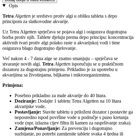
Opis
Tetra
Algetten
je sredstvo protiv algi u obliku tableta s depo
principom za slatkovodne akvarije.
Uz Tetra Algetten sprječava se pojava algi i osigurava dugotrajna
borba protiv njih. Tablete djeluju prema depo principu: koncentracija
aktivnih tvari protiv algi polako raste u akvarijskoj vodi i time
osigurava blago dugotrajno djelovanje.
Već nakon 4 - 7 dana alge se znatno smanjuju – sprječava se
stvaranje novih algi.
Tetra
Algetten
isporučuju se u praktičnom
dozatoru za dugotrajnu primjenu. Prikladno je za upotrebu u
akvarijima sa životinjama, biljkama i mikroorganizmima.
Primjena:
Posebno prikladno za male akvarije do 40 litara.
Doziranje:
Dodajte 1 tabletu Tetra Algetten na 10 litara
akvarijske vode.
Postavljanje:
Stavite tabletu u priloženi dozator i postavite ga
neposredno ispod površine vode u područje s puno kretanja
vode (npr. izlazna cijev filtra ili kamen za raspršivanje zraka).
Zamjena/Ponavljanje:
Za prevenciju i dugotrajno
suzbijanje, po potrebi zamijenite tablete svaka 4 tjedna ili