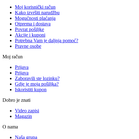
Moj korisnički račun
Kako izvršiti narudžbu
Mogućnosti plaćanja
Otprema i dostava
Povrat pošiljke
Akcije i kuponi
Potrebna Vam je daljnja pomoć?
Pravne osobe
Moj račun
Prijava
Prijava
Zaboravili ste lozinku?
Gdje je moja pošiljka?
Iskoristiti kupon
Dobro je znati
Video zapisi
Magazin
O nama
Naša grupa