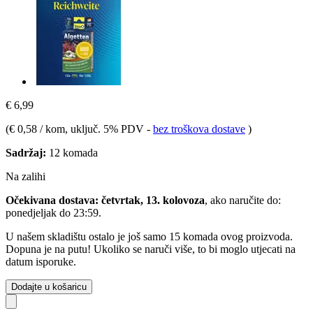
€ 6,99
(
€ 0,58 / kom
, uključ. 5% PDV
-
bez troškova dostave
)
Sadržaj:
12 komada
Na zalihi
Očekivana dostava: četvrtak, 13. kolovoza
, ako naručite do:
ponedjeljak do 23:59
.
U našem skladištu ostalo je još samo 15 komada ovog proizvoda.
Dopuna je na putu! Ukoliko se naruči više, to bi moglo utjecati na
datum isporuke.
Dodajte u košaricu