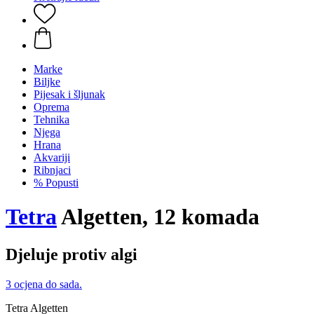
Marke
Biljke
Pijesak i šljunak
Oprema
Tehnika
Njega
Hrana
Akvariji
Ribnjaci
% Popusti
Tetra
Algetten, 12 komada
Djeluje protiv algi
3 ocjena do sada.
Tetra Algetten