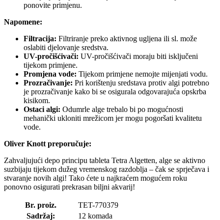
ponovite primjenu.
Napomene:
Filtracija:
Filtriranje preko aktivnog ugljena ili sl. može
oslabiti djelovanje sredstva.
UV-pročišćivači:
UV-pročišćivači moraju biti isključeni
tijekom primjene.
Promjena vode:
Tijekom primjene nemojte mijenjati vodu.
Prozračivanje:
Pri korištenju sredstava protiv algi potrebno
je prozračivanje kako bi se osigurala odgovarajuća opskrba
kisikom.
Ostaci algi:
Odumrle alge trebalo bi po mogućnosti
mehanički ukloniti mrežicom jer mogu pogoršati kvalitetu
vode.
Oliver Knott preporučuje:
Zahvaljujući depo principu tableta Tetra Algetten, alge se aktivno
suzbijaju tijekom dužeg vremenskog razdoblja – čak se sprječava i
stvaranje novih algi! Tako ćete u najkraćem mogućem roku
ponovno osigurati prekrasan biljni akvarij!
Br. proiz.
TET-770379
Sadržaj:
12 komada