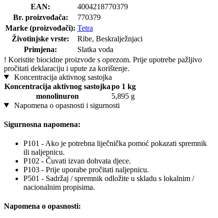
EAN:
4004218770379
Br. proizvođača:
770379
Marke (proizvođači):
Tetra
Životinjske vrste:
Ribe, Beskralježnjaci
Primjena:
Slatka voda
!
Koristite biocidne proizvode s oprezom. Prije upotrebe pažljivo
pročitati deklaraciju i upute za korištenje.
Koncentracija aktivnog sastojka
Koncentracija aktivnog sastojka
po 1 kg
monolinuron
5,895 g
Napomena o opasnosti i sigurnosti
Sigurnosna napomena:
P101 - Ako je potrebna liječnička pomoć pokazati spremnik
ili naljepnicu.
P102 - Čuvati izvan dohvata djece.
P103 - Prije uporabe pročitati naljepnicu.
P501 - Sadržaj / spremnik odložite u skladu s lokalnim /
nacionalnim propisima.
Napomena o opasnosti: