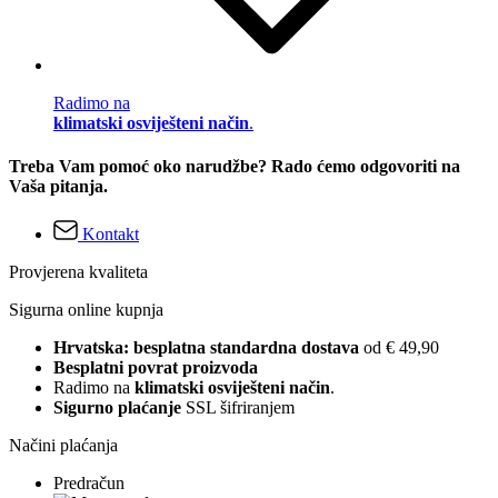
Radimo na
klimatski osviješteni način
.
Treba Vam pomoć oko narudžbe? Rado ćemo odgovoriti na
Vaša pitanja.
Kontakt
Provjerena kvaliteta
Sigurna online kupnja
Hrvatska: besplatna standardna dostava
od € 49,90
Besplatni povrat proizvoda
Radimo na
klimatski osviješteni način
.
Sigurno plaćanje
SSL šifriranjem
Načini plaćanja
Predračun