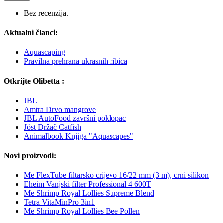
Bez recenzija.
Aktualni članci:
Aquascaping
Pravilna prehrana ukrasnih ribica
Otkrijte Olibetta :
JBL
Amtra Drvo mangrove
JBL AutoFood završni poklopac
Jöst Držač Catfish
Animalbook Knjiga "Aquascapes"
Novi proizvodi:
Me FlexTube filtarsko crijevo 16/22 mm (3 m), crni silikon
Eheim Vanjski filter Professional 4 600T
Me Shrimp Royal Lollies Supreme Blend
Tetra VitaMinPro 3in1
Me Shrimp Royal Lollies Bee Pollen