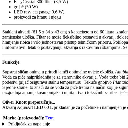
EasyCrystal 300 filter (3,5 W)
grijač (50 W)
LED rasvjeta (snage 9,6 W)
proizvodi za hranu i njegu
Stakleni akvarij (61,5 x 34 x 43 cm) s kapacitetom od 60 litara izrađen
zamjenska uloška. Filtar se može fleksibilno postaviti u akvarij, dok 
hranjenje ribica i vrlo jednostavan pristup tehničkom priboru. Poklop
i informativni letak o postavljanju akvarija s rakovima i škampima. Se
Funkcije
Supstrat sličan onima u prirodi jamči optimalne uvjete okoliša.
Anubia
Voda za piće najprikladnija je za stanovnike akvarija. Voda treba biti 
podesivi grijač osigurava stalnu temperaturu. Tekuće gnojivo
PlantaM
S jedne strane, to znači da se voda za piće tretira na način koji je sigu
razgradnja amonijaka/amonijaka i nitrita - tvari toksičnih za ribe - teč
Oliver Knott preporučuje...
Akvarij AquaArt LED 60 L prikladan je za početnike i namijenjen je dr
Marke (proizvođači):
Tetra
Priključak za napajanje