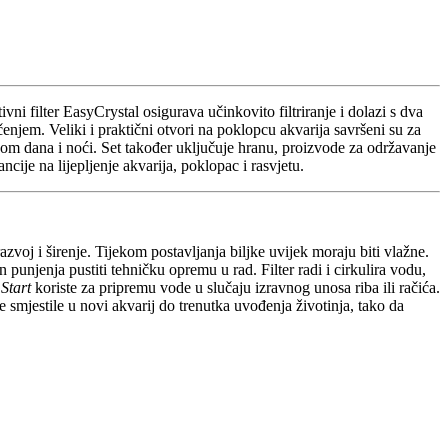
ni filter EasyCrystal osigurava učinkovito filtriranje i dolazi s dva
enjem. Veliki i praktični otvori na poklopcu akvarija savršeni su za
nom dana i noći. Set također uključuje hranu, proizvode za održavanje
ije na lijepljenje akvarija, poklopac i rasvjetu.
razvoj i širenje. Tijekom postavljanja biljke uvijek moraju biti vlažne.
 punjenja pustiti tehničku opremu u rad. Filter radi i cirkulira vodu,
 Start
koriste za pripremu vode u slučaju izravnog unosa riba ili račića.
 se smjestile u novi akvarij do trenutka uvođenja životinja, tako da