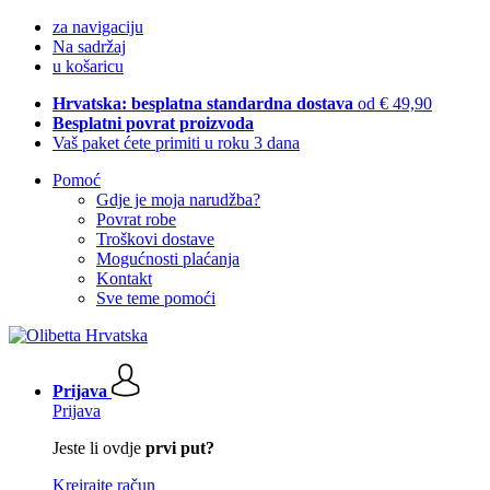
za navigaciju
Na sadržaj
u košaricu
Hrvatska: besplatna standardna dostava
od € 49,90
Besplatni povrat proizvoda
Vaš paket ćete primiti u roku 3 dana
Pomoć
Gdje je moja narudžba?
Povrat robe
Troškovi dostave
Mogućnosti plaćanja
Kontakt
Sve teme pomoći
Prijava
Prijava
Jeste li ovdje
prvi put?
Kreirajte račun