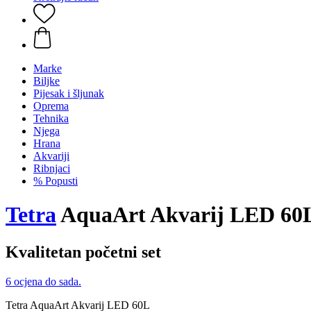
Marke
Biljke
Pijesak i šljunak
Oprema
Tehnika
Njega
Hrana
Akvariji
Ribnjaci
% Popusti
Tetra
AquaArt Akvarij LED 60
Kvalitetan početni set
6 ocjena do sada.
Tetra AquaArt Akvarij LED 60L