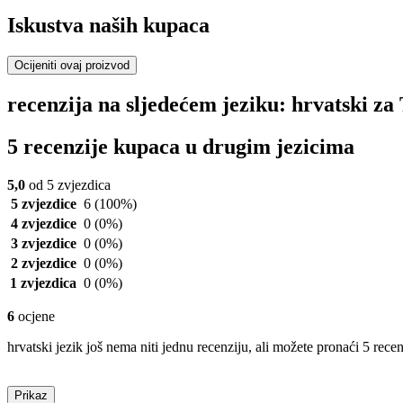
Iskustva naših kupaca
Ocijeniti ovaj proizvod
recenzija na sljedećem jeziku: hrvatski 
5 recenzije kupaca u drugim jezicima
5,0
od 5 zvjezdica
5 zvjezdice
6
(100%)
4 zvjezdice
0
(0%)
3 zvjezdice
0
(0%)
2 zvjezdice
0
(0%)
1 zvjezdica
0
(0%)
6
ocjene
hrvatski jezik još nema niti jednu recenziju, ali možete pronaći 5 rece
Prikaz