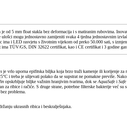
 je od 5 mm float stakla bez deformacija i s matiranim rubovima. Inovativ
se ulošci mogu jednostavno zamijeniti svaka 4 tjedna jednostavnim izvlač
ac ima i LED rasvjetu s životnim vijekom od preko 50.000 sati, s izmje
t ima TÜV/GS, DIN 32622 certifikat, kao i CE certifikat i 3 godine garanc
s
je vrlo uporna epifitska biljka koja brzo traži kamenje ili korijenje za 
25°C i treba je ulijevati polako da se supstrat ne pomakne previše. Nakon
in
opskrbljuje biljke važnim hranjivim tvarima, dok se
AquaSafe
i
Safe
ran za ribice i račiće. S druge strane, potrebne filterske bakterije već su
e bez problema.
žanju ukrasnih ribica i beskralješnjaka.