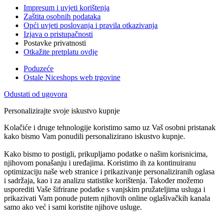
Impresum i uvjeti korištenja
Zaštita osobnih podataka
Opći uvjeti poslovanja i pravila otkazivanja
Izjava o pristupačnosti
Postavke privatnosti
Otkažite pretplatu ovdje
Poduzeće
Ostale Niceshops web trgovine
Odustati od ugovora
Personalizirajte svoje iskustvo kupnje
Kolačiće i druge tehnologije koristimo samo uz Vaš osobni pristanak
kako bismo Vam ponudili personalizirano iskustvo kupnje.
Kako bismo to postigli, prikupljamo podatke o našim korisnicima,
njihovom ponašanju i uređajima. Koristimo ih za kontinuiranu
optimizaciju naše web stranice i prikazivanje personaliziranih oglasa
i sadržaja, kao i za analizu statistike korištenja. Također možemo
usporediti Vaše šifrirane podatke s vanjskim pružateljima usluga i
prikazivati Vam ponude putem njihovih online oglašivačkih kanala
samo ako već i sami koristite njihove usluge.