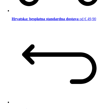
Hrvatska: besplatna standardna dostava
od € 49,90