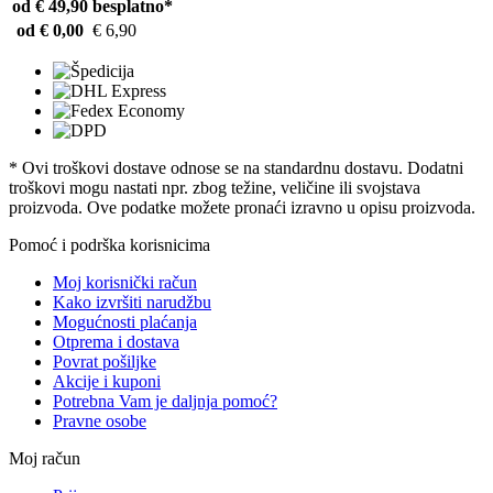
od € 49,90
besplatno*
od € 0,00
€ 6,90
* Ovi troškovi dostave odnose se na standardnu ​​dostavu. Dodatni
troškovi mogu nastati npr. zbog težine, veličine ili svojstava
proizvoda. Ove podatke možete pronaći izravno u opisu proizvoda.
Pomoć i podrška korisnicima
Moj korisnički račun
Kako izvršiti narudžbu
Mogućnosti plaćanja
Otprema i dostava
Povrat pošiljke
Akcije i kuponi
Potrebna Vam je daljnja pomoć?
Pravne osobe
Moj račun