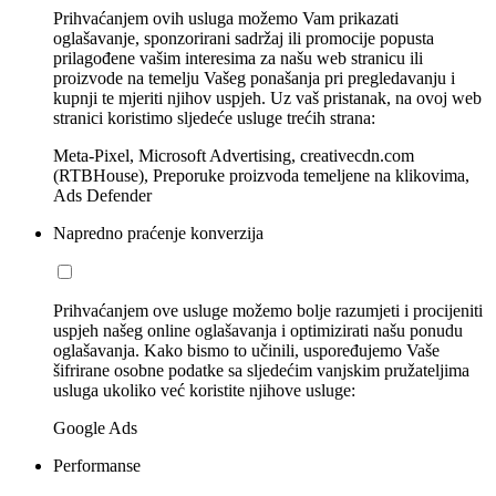
Prihvaćanjem ovih usluga možemo Vam prikazati
oglašavanje, sponzorirani sadržaj ili promocije popusta
prilagođene vašim interesima za našu web stranicu ili
proizvode na temelju Vašeg ponašanja pri pregledavanju i
kupnji te mjeriti njihov uspjeh. Uz vaš pristanak, na ovoj web
stranici koristimo sljedeće usluge trećih strana:
Meta-Pixel, Microsoft Advertising, creativecdn.com
(RTBHouse), Preporuke proizvoda temeljene na klikovima,
Ads Defender
Napredno praćenje konverzija
Prihvaćanjem ove usluge možemo bolje razumjeti i procijeniti
uspjeh našeg online oglašavanja i optimizirati našu ponudu
oglašavanja. Kako bismo to učinili, uspoređujemo Vaše
šifrirane osobne podatke sa sljedećim vanjskim pružateljima
usluga ukoliko već koristite njihove usluge:
Google Ads
Performanse