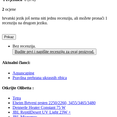
2
ocjene
hrvatski jezik još nema niti jednu recenziju, ali možete pronaći 1
recenziju na drugom jeziku.
Prikaz
Bez recenzija.
Budite prvi i napišite recenziju za ovaj proizvod.
Aktualni članci:
Aquascaping
Pravilna prehrana ukrasnih ribica
Otkrijte Olibetta :
Tetra
Eheim Brtveni prsten 2250/2260, 3455/3465/3480
Dennerle Heater Constant 75 W
JBL ReptilDesert UV Light 23W +
JBL Micromec