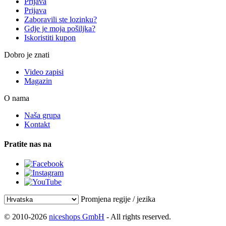
Prijava
Prijava
Zaboravili ste lozinku?
Gdje je moja pošiljka?
Iskoristiti kupon
Dobro je znati
Video zapisi
Magazin
O nama
Naša grupa
Kontakt
Pratite nas na
Promjena regije / jezika
© 2010-2026
niceshops GmbH
- All rights reserved.