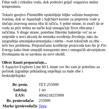
Filtar radi i cirkulira vodu, dok podesivi grijač osigurava stalnu
temperaturu.
Tekuće gnojivo
PlantaMin
opskrbljuje biljke važnim hranjivim
tvarima, dok se
AquaSafe
i
SafeStart
koriste za pripremu vode u
slučaju izravnog unosa riba ili račića. S jedne strane, to znači da se
voda za piće tretira na način koji omogućuje život ribicama i
račićima. S druge strane, potrebne filterske bakterije već su se
smjestile u novi akvarij do trenutka uvođenja životinja, tako da
razgradnja amonijaka/amonijaka i nitrita - tvari toksičnih za ribe -
teče bez problema. Preporučamo korištenje proizvoda kao što je
Pro
Energy
kako biste smanjili transportni stres i omogućili akvarijskom
životinjama da se naviknu na novi okoliš.
Oliver Knott preporučuje...
S AquaArt Explorer Line 60 L imate sve što vam je potrebno za
početak izgradnje prikladnog smještaja za male ribe i
beskralješnjake.
Br. proiz.
TET-255999
Sadržaj:
1 set
EAN:
4004218255999
Br. proizvođača:
255999
Marke (proizvođači):
Tetra