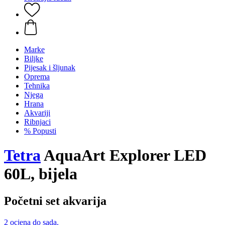
Marke
Biljke
Pijesak i šljunak
Oprema
Tehnika
Njega
Hrana
Akvariji
Ribnjaci
% Popusti
Tetra
AquaArt Explorer LED
60L, bijela
Početni set akvarija
2 ocjena do sada.