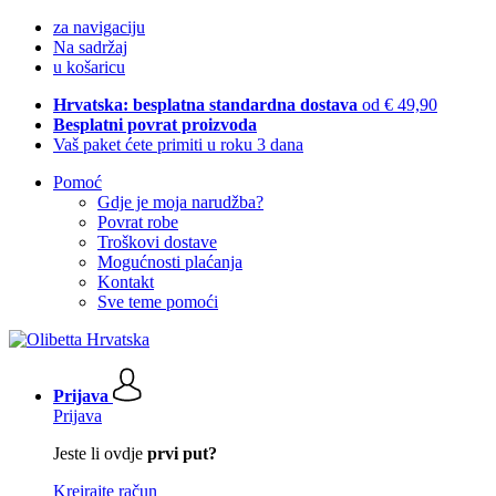
za navigaciju
Na sadržaj
u košaricu
Hrvatska: besplatna standardna dostava
od € 49,90
Besplatni povrat proizvoda
Vaš paket ćete primiti u roku 3 dana
Pomoć
Gdje je moja narudžba?
Povrat robe
Troškovi dostave
Mogućnosti plaćanja
Kontakt
Sve teme pomoći
Prijava
Prijava
Jeste li ovdje
prvi put?
Kreirajte račun