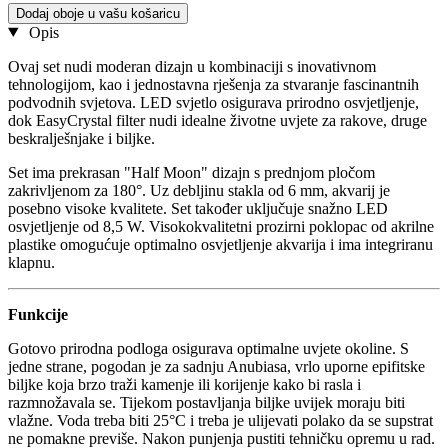
Dodaj oboje u vašu košaricu
Opis
Ovaj set nudi moderan dizajn u kombinaciji s inovativnom
tehnologijom, kao i jednostavna rješenja za stvaranje fascinantnih
podvodnih svjetova. LED svjetlo osigurava prirodno osvjetljenje,
dok EasyCrystal filter nudi idealne životne uvjete za rakove, druge
beskralješnjake i biljke.
Set ima prekrasan "Half Moon" dizajn s prednjom pločom
zakrivljenom za 180°. Uz debljinu stakla od 6 mm, akvarij je
posebno visoke kvalitete. Set također uključuje snažno LED
osvjetljenje od 8,5 W. Visokokvalitetni prozirni poklopac od akrilne
plastike omogućuje optimalno osvjetljenje akvarija i ima integriranu
klapnu.
Funkcije
Gotovo prirodna podloga osigurava optimalne uvjete okoline. S
jedne strane, pogodan je za sadnju Anubiasa, vrlo uporne epifitske
biljke koja brzo traži kamenje ili korijenje kako bi rasla i
razmnožavala se. Tijekom postavljanja biljke uvijek moraju biti
vlažne. Voda treba biti 25°C i treba je ulijevati polako da se supstrat
ne pomakne previše. Nakon punjenja pustiti tehničku opremu u rad.