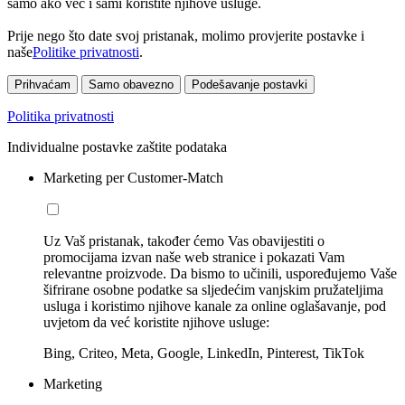
samo ako već i sami koristite njihove usluge.
Prije nego što date svoj pristanak, molimo provjerite postavke i
naše
Politike privatnosti
.
Prihvaćam
Samo obavezno
Podešavanje postavki
Politika privatnosti
Individualne postavke zaštite podataka
Marketing per Customer-Match
Uz Vaš pristanak, također ćemo Vas obavijestiti o
promocijama izvan naše web stranice i pokazati Vam
relevantne proizvode. Da bismo to učinili, uspoređujemo Vaše
šifrirane osobne podatke sa sljedećim vanjskim pružateljima
usluga i koristimo njihove kanale za online oglašavanje, pod
uvjetom da već koristite njihove usluge:
Bing, Criteo, Meta, Google, LinkedIn, Pinterest, TikTok
Marketing