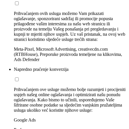
Prihvaćanjem ovih usluga možemo Vam prikazati
oglašavanje, sponzorirani sadržaj ili promocije popusta
prilagođene vašim interesima za našu web stranicu ili
proizvode na temelju Vašeg ponašanja pri pregledavanju i
kupnji te mjeriti njihov uspjeh. Uz vaš pristanak, na ovoj web
stranici koristimo sljedeće usluge trećih strana:
Meta-Pixel, Microsoft Advertising, creativecdn.com
(RTBHouse), Preporuke proizvoda temeljene na klikovima,
Ads Defender
Napredno praćenje konverzija
Prihvaćanjem ove usluge možemo bolje razumjeti i procijeniti
uspjeh našeg online oglašavanja i optimizirati našu ponudu
oglašavanja. Kako bismo to učinili, uspoređujemo Vaše
šifrirane osobne podatke sa sljedećim vanjskim pružateljima
usluga ukoliko već koristite njihove usluge:
Google Ads