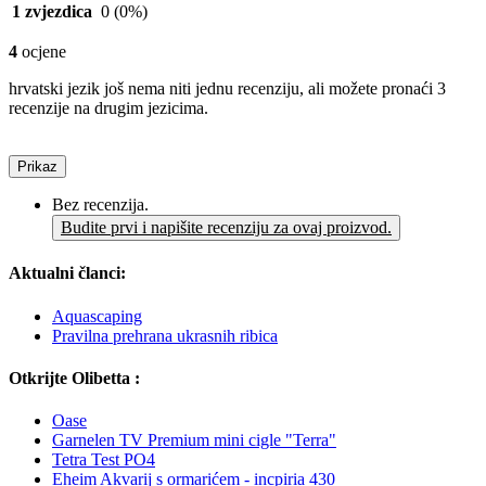
1 zvjezdica
0
(0%)
4
ocjene
hrvatski jezik još nema niti jednu recenziju, ali možete pronaći 3
recenzije na drugim jezicima.
Prikaz
Bez recenzija.
Budite prvi i napišite recenziju za ovaj proizvod.
Aktualni članci:
Aquascaping
Pravilna prehrana ukrasnih ribica
Otkrijte Olibetta :
Oase
Garnelen TV Premium mini cigle "Terra"
Tetra Test PO4
Eheim Akvarij s ormarićem - incpiria 430