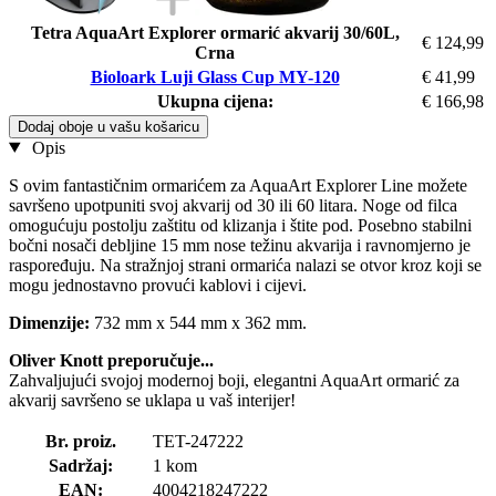
Tetra AquaArt Explorer ormarić akvarij 30/60L,
€ 124,99
Crna
Bioloark Luji Glass Cup MY-120
€ 41,99
Ukupna cijena:
€ 166,98
Dodaj oboje u vašu košaricu
Opis
S ovim fantastičnim ormarićem za AquaArt Explorer Line možete
savršeno upotpuniti svoj akvarij od 30 ili 60 litara. Noge od filca
omogućuju postolju zaštitu od klizanja i štite pod. Posebno stabilni
bočni nosači debljine 15 mm nose težinu akvarija i ravnomjerno je
raspoređuju. Na stražnjoj strani ormarića nalazi se otvor kroz koji se
mogu jednostavno provući kablovi i cijevi.
Dimenzije:
732 mm x 544 mm x 362 mm.
Oliver Knott preporučuje...
Zahvaljujući svojoj modernoj boji, elegantni AquaArt ormarić za
akvarij savršeno se uklapa u vaš interijer!
Br. proiz.
TET-247222
Sadržaj:
1 kom
EAN:
4004218247222