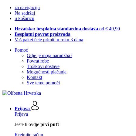
za navigaciju
Na sadržaj
u košaricu
Hrvatska: besplatna standardna dostava
od € 49,90
Besplatni povrat proizvoda
Vaš paket ćete primiti u roku 3 dana
Pomoć
Gdje je moja narudžba?
Povrat robe
Troškovi dostave
Mogućnosti plaćanja
Kontakt
Sve teme pomoći
Prijava
Prijava
Jeste li ovdje
prvi put?
Kreirajte račun