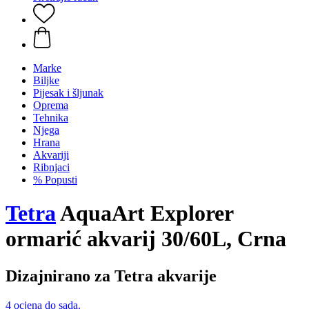
Marke
Biljke
Pijesak i šljunak
Oprema
Tehnika
Njega
Hrana
Akvariji
Ribnjaci
% Popusti
Tetra
AquaArt Explorer
ormarić akvarij 30/60L, Crna
Dizajnirano za Tetra akvarije
4 ocjena do sada.