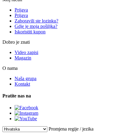
Prijava
Prijava
Zaboravili ste lozinku?
Gdje je moja pošiljka?
Iskoristiti kupon
Dobro je znati
Video zapisi
Magazin
O nama
Naša grupa
Kontakt
Pratite nas na
Promjena regije / jezika