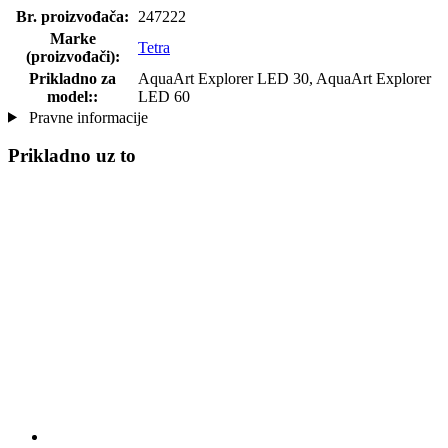
Br. proizvođača:
247222
Marke
Tetra
(proizvođači):
Prikladno za
AquaArt Explorer LED 30, AquaArt Explorer
model::
LED 60
Pravne informacije
Prikladno uz to