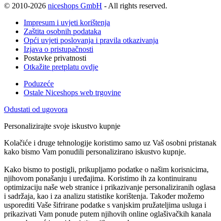
© 2010-2026
niceshops GmbH
- All rights reserved.
Impresum i uvjeti korištenja
Zaštita osobnih podataka
Opći uvjeti poslovanja i pravila otkazivanja
Izjava o pristupačnosti
Postavke privatnosti
Otkažite pretplatu ovdje
Poduzeće
Ostale Niceshops web trgovine
Odustati od ugovora
Personalizirajte svoje iskustvo kupnje
Kolačiće i druge tehnologije koristimo samo uz Vaš osobni pristanak
kako bismo Vam ponudili personalizirano iskustvo kupnje.
Kako bismo to postigli, prikupljamo podatke o našim korisnicima,
njihovom ponašanju i uređajima. Koristimo ih za kontinuiranu
optimizaciju naše web stranice i prikazivanje personaliziranih oglasa
i sadržaja, kao i za analizu statistike korištenja. Također možemo
usporediti Vaše šifrirane podatke s vanjskim pružateljima usluga i
prikazivati Vam ponude putem njihovih online oglašivačkih kanala