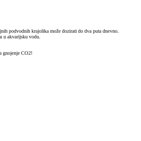
ujnih podvodnih krajolika može dozirati do dva puta dnevno.
nu u akvarijsku vodu.
za gnojenje CO2!