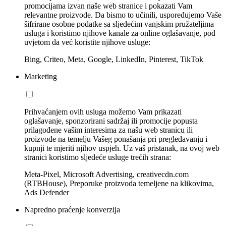
promocijama izvan naše web stranice i pokazati Vam
relevantne proizvode. Da bismo to učinili, uspoređujemo Vaše
šifrirane osobne podatke sa sljedećim vanjskim pružateljima
usluga i koristimo njihove kanale za online oglašavanje, pod
uvjetom da već koristite njihove usluge:
Bing, Criteo, Meta, Google, LinkedIn, Pinterest, TikTok
Marketing
Prihvaćanjem ovih usluga možemo Vam prikazati
oglašavanje, sponzorirani sadržaj ili promocije popusta
prilagođene vašim interesima za našu web stranicu ili
proizvode na temelju Vašeg ponašanja pri pregledavanju i
kupnji te mjeriti njihov uspjeh. Uz vaš pristanak, na ovoj web
stranici koristimo sljedeće usluge trećih strana:
Meta-Pixel, Microsoft Advertising, creativecdn.com
(RTBHouse), Preporuke proizvoda temeljene na klikovima,
Ads Defender
Napredno praćenje konverzija