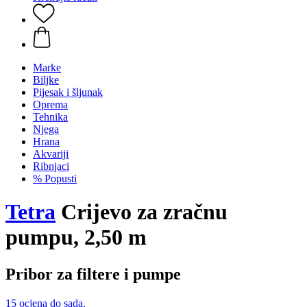
Marke
Biljke
Pijesak i šljunak
Oprema
Tehnika
Njega
Hrana
Akvariji
Ribnjaci
% Popusti
Tetra
Crijevo za zračnu
pumpu, 2,50 m
Pribor za filtere i pumpe
15 ocjena do sada.