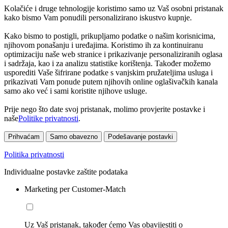
Kolačiće i druge tehnologije koristimo samo uz Vaš osobni pristanak
kako bismo Vam ponudili personalizirano iskustvo kupnje.
Kako bismo to postigli, prikupljamo podatke o našim korisnicima,
njihovom ponašanju i uređajima. Koristimo ih za kontinuiranu
optimizaciju naše web stranice i prikazivanje personaliziranih oglasa
i sadržaja, kao i za analizu statistike korištenja. Također možemo
usporediti Vaše šifrirane podatke s vanjskim pružateljima usluga i
prikazivati Vam ponude putem njihovih online oglašivačkih kanala
samo ako već i sami koristite njihove usluge.
Prije nego što date svoj pristanak, molimo provjerite postavke i
naše
Politike privatnosti
.
Prihvaćam
Samo obavezno
Podešavanje postavki
Politika privatnosti
Individualne postavke zaštite podataka
Marketing per Customer-Match
Uz Vaš pristanak, također ćemo Vas obavijestiti o