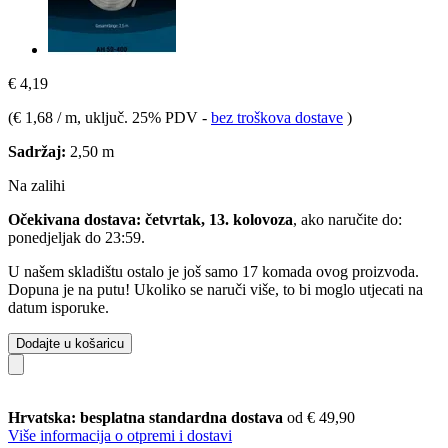
€ 4,19
(
€ 1,68 / m
, uključ. 25% PDV
-
bez troškova dostave
)
Sadržaj:
2,50 m
Na zalihi
Očekivana dostava: četvrtak, 13. kolovoza
, ako naručite do:
ponedjeljak do 23:59
.
U našem skladištu ostalo je još samo 17 komada ovog proizvoda.
Dopuna je na putu! Ukoliko se naruči više, to bi moglo utjecati na
datum isporuke.
Dodajte u košaricu
Hrvatska: besplatna standardna dostava
od € 49,90
Više informacija o otpremi i dostavi