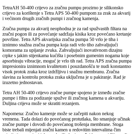
TetraAH 50-400 crijevo za zračnu pumpu prozirno je silikonsko
crijevo za korištenje s Tetra APS 50-400 pumpom za zrak za akvarij
i većinom drugih zračnih pumpi i zračnog kamenja.
Zračna pumpa za akvarij neophodna je za rad spužvastih filtara na
zračni pogon ili za povećanje sadržaja kisika kroz povećano kretanje
površine. Tetra APS akvarijska zračna pumpa 50 vrlo je tiha i
iznimno snažna zračna pumpa koja radi vrlo tiho zahvaljujući
komorama za upijanje zvuka. Zahvaljujući inovativnom dizajnu
crpke s jakim stijenkama kućišta i posebnim gumenim nogama koje
apsorbiraju vibracije, moguć je vrlo tih rad. Tetra APS zračna pumpa
impresionira iznimnom kvalitetom i pouzdanošću te nudi konstantno
visok protok zraka kroz izdržljivu i snažnu membranu. Zračna
slavina za kontrolu protoka zraka uključena je u pakiranje. Rad je
izuzetno jednostavan.
Tetra AH 50-400 crijevo zračne pumpe spojeno je između zračne
pumpe i filtra za podizanje spužve ili zračnog kamena u akvariju.
Duljina crijeva može se skratiti rezanjem.
Napomena: Zračno kamenje može se začepiti nakon nekog
vremena. Tada dolazi do povećanog protutlaka, što smanjuje učinak
zračne pumpe i dovodi do povećanog trošenja membrane. Stoga
biste trebali mijenjati zračni kamen u redovitim intervalima čim