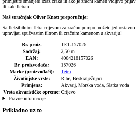
primijetite smanjeni izlaz zraka ili ako je zračni kamen vidljivo prljav
ili kalcificiran.
Naš stručnjak Oliver Knott preporučuje:
Sa fleksibilnim Tetra crijevom za zračnu pumpu možete jednostavno
upravljati spužvastim filtrom ili zračnim kamenom u akvariju!
Br. proiz.
TET-157026
Sadržaj:
2,50 m
EAN:
4004218157026
Br. proizvođača:
157026
Marke (proizvođači):
Tetra
Životinjske vrste:
Ribe, Beskralježnjaci
Primjena:
Akvarij, Morska voda, Slatka voda
Vrsta akvarističke opreme:
Crijevo
Pravne informacije
Prikladno uz to