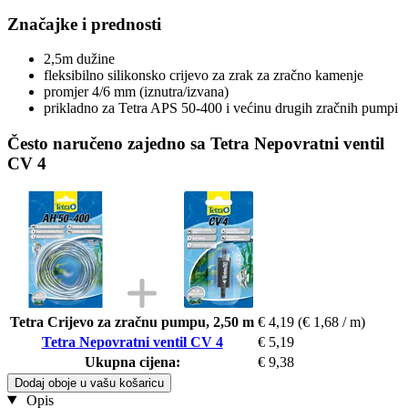
Značajke i prednosti
2,5m dužine
fleksibilno silikonsko crijevo za zrak za zračno kamenje
promjer 4/6 mm (iznutra/izvana)
prikladno za Tetra APS 50-400 i većinu drugih zračnih pumpi
Često naručeno zajedno sa Tetra Nepovratni ventil
CV 4
Tetra Crijevo za zračnu pumpu, 2,50 m
€ 4,19
(€ 1,68 / m)
Tetra Nepovratni ventil CV 4
€ 5,19
Ukupna cijena:
€ 9,38
Dodaj oboje u vašu košaricu
Opis