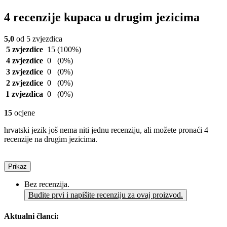
4 recenzije kupaca u drugim jezicima
5,0
od 5 zvjezdica
5 zvjezdice
15
(100%)
4 zvjezdice
0
(0%)
3 zvjezdice
0
(0%)
2 zvjezdice
0
(0%)
1 zvjezdica
0
(0%)
15
ocjene
hrvatski jezik još nema niti jednu recenziju, ali možete pronaći 4
recenzije na drugim jezicima.
Prikaz
Bez recenzija.
Budite prvi i napišite recenziju za ovaj proizvod.
Aktualni članci: