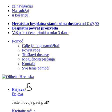
za navigaciju
Na sadržaj
u košaricu
Hrvatska: besplatna standardna dostava
od € 49,90
Besplatni povrat proizvoda
Vaš paket ćete primiti u roku 3 dana
Pomoć
Gdje je moja narudžba?
Povrat robe
Troškovi dostave
Mogućnosti plaćanja
Kontakt
Sve teme pomoći
Prijava
Prijava
Jeste li ovdje
prvi put?
Kreirajte račun