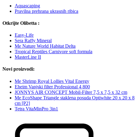
Aquascaping
Pravilna prehrana ukrasnih ribica
Otkrijte Olibetta :
Easy-Life
Sera Raffy Mineral
Me Nature World Habitat Delta
Tropical Reptiles Carnivore soft formula
MasterLine II
Novi proizvodi:
Me Shrimp Royal Lollies Vital Energy
Eheim Vanjski filter Professional 4 800
JONNYS AIR CONCEPT Mobil-Filter 7,5 x 7,5 x 32 cm
Me EcoShape Triangle staklena posuda Optiwhite 20 x 20 x 8
cm [P2]
Tetra VitaMinPro 3in1