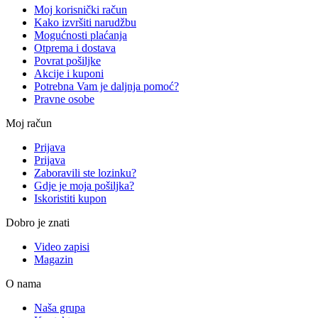
Moj korisnički račun
Kako izvršiti narudžbu
Mogućnosti plaćanja
Otprema i dostava
Povrat pošiljke
Akcije i kuponi
Potrebna Vam je daljnja pomoć?
Pravne osobe
Moj račun
Prijava
Prijava
Zaboravili ste lozinku?
Gdje je moja pošiljka?
Iskoristiti kupon
Dobro je znati
Video zapisi
Magazin
O nama
Naša grupa