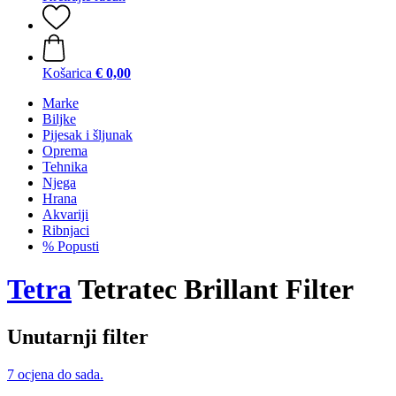
Košarica
€ 0,00
Marke
Biljke
Pijesak i šljunak
Oprema
Tehnika
Njega
Hrana
Akvariji
Ribnjaci
% Popusti
Tetra
Tetratec Brillant Filter
Unutarnji filter
7 ocjena do sada.