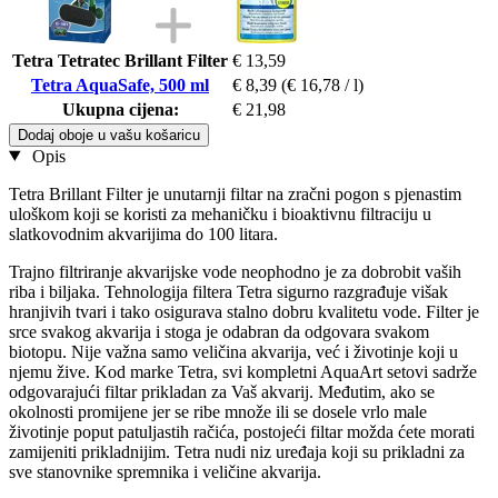
Tetra Tetratec Brillant Filter
€ 13,59
Tetra AquaSafe, 500 ml
€ 8,39
(€ 16,78 / l)
Ukupna cijena:
€ 21,98
Dodaj oboje u vašu košaricu
Opis
Tetra Brillant Filter je unutarnji filtar na zračni pogon s pjenastim
uloškom koji se koristi za mehaničku i bioaktivnu filtraciju u
slatkovodnim akvarijima do 100 litara.
Trajno filtriranje akvarijske vode neophodno je za dobrobit vaših
riba i biljaka. Tehnologija filtera Tetra sigurno razgrađuje višak
hranjivih tvari i tako osigurava stalno dobru kvalitetu vode. Filter je
srce svakog akvarija i stoga je odabran da odgovara svakom
biotopu. Nije važna samo veličina akvarija, već i životinje koji u
njemu žive. Kod marke Tetra, svi kompletni AquaArt setovi sadrže
odgovarajući filtar prikladan za Vaš akvarij. Međutim, ako se
okolnosti promijene jer se ribe množe ili se dosele vrlo male
životinje poput patuljastih račića, postojeći filtar možda ćete morati
zamijeniti prikladnijim. Tetra nudi niz uređaja koji su prikladni za
sve stanovnike spremnika i veličine akvarija.