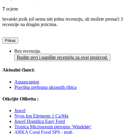
7
ocjene
hrvatski jezik još nema niti jednu recenziju, ali možete pronaći 3
recenzije na drugim jezicima.
Prikaz
Bez recenzija.
Budite prvi i napišite recenziju za ovaj proizvod.
Aktualni članci:
Aquascaping
Pravilna prehrana ukrasnih ribica
Otkrijte Olibetta :
Juwel
Nyos Ion Elements 1 Ca/Mg
Juwel Hranilica Easy Feed
Tropica Microsorum pteropus 'Windeløv'
ARKA Coral Food SPS - prah