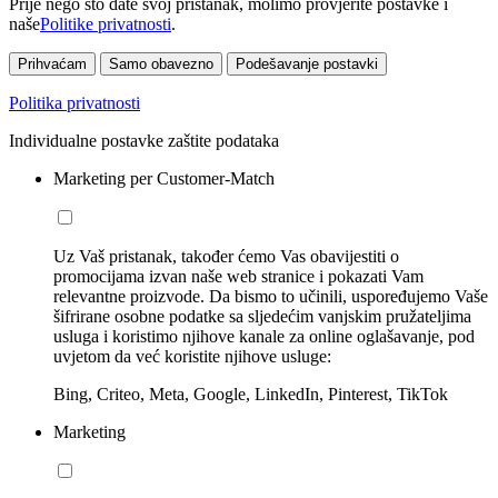
Prije nego što date svoj pristanak, molimo provjerite postavke i
naše
Politike privatnosti
.
Prihvaćam
Samo obavezno
Podešavanje postavki
Politika privatnosti
Individualne postavke zaštite podataka
Marketing per Customer-Match
Uz Vaš pristanak, također ćemo Vas obavijestiti o
promocijama izvan naše web stranice i pokazati Vam
relevantne proizvode. Da bismo to učinili, uspoređujemo Vaše
šifrirane osobne podatke sa sljedećim vanjskim pružateljima
usluga i koristimo njihove kanale za online oglašavanje, pod
uvjetom da već koristite njihove usluge:
Bing, Criteo, Meta, Google, LinkedIn, Pinterest, TikTok
Marketing