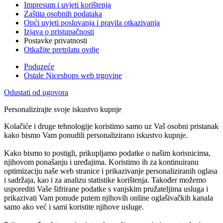
Impresum i uvjeti korištenja
Zaštita osobnih podataka
Opći uvjeti poslovanja i pravila otkazivanja
Izjava o pristupačnosti
Postavke privatnosti
Otkažite pretplatu ovdje
Poduzeće
Ostale Niceshops web trgovine
Odustati od ugovora
Personalizirajte svoje iskustvo kupnje
Kolačiće i druge tehnologije koristimo samo uz Vaš osobni pristanak
kako bismo Vam ponudili personalizirano iskustvo kupnje.
Kako bismo to postigli, prikupljamo podatke o našim korisnicima,
njihovom ponašanju i uređajima. Koristimo ih za kontinuiranu
optimizaciju naše web stranice i prikazivanje personaliziranih oglasa
i sadržaja, kao i za analizu statistike korištenja. Također možemo
usporediti Vaše šifrirane podatke s vanjskim pružateljima usluga i
prikazivati Vam ponude putem njihovih online oglašivačkih kanala
samo ako već i sami koristite njihove usluge.