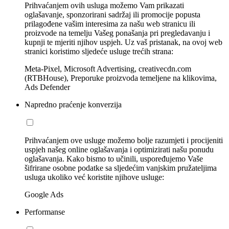
Prihvaćanjem ovih usluga možemo Vam prikazati
oglašavanje, sponzorirani sadržaj ili promocije popusta
prilagođene vašim interesima za našu web stranicu ili
proizvode na temelju Vašeg ponašanja pri pregledavanju i
kupnji te mjeriti njihov uspjeh. Uz vaš pristanak, na ovoj web
stranici koristimo sljedeće usluge trećih strana:
Meta-Pixel, Microsoft Advertising, creativecdn.com
(RTBHouse), Preporuke proizvoda temeljene na klikovima,
Ads Defender
Napredno praćenje konverzija
Prihvaćanjem ove usluge možemo bolje razumjeti i procijeniti
uspjeh našeg online oglašavanja i optimizirati našu ponudu
oglašavanja. Kako bismo to učinili, uspoređujemo Vaše
šifrirane osobne podatke sa sljedećim vanjskim pružateljima
usluga ukoliko već koristite njihove usluge:
Google Ads
Performanse