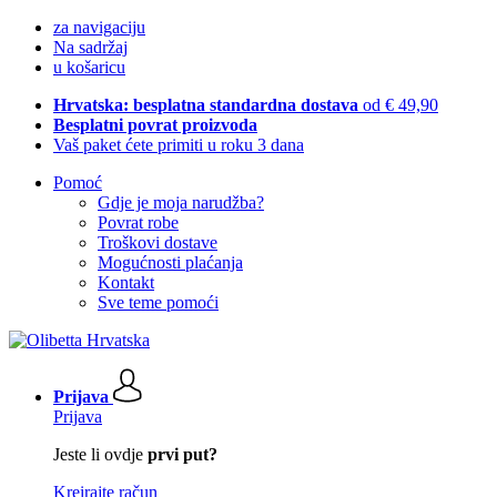
za navigaciju
Na sadržaj
u košaricu
Hrvatska: besplatna standardna dostava
od € 49,90
Besplatni povrat proizvoda
Vaš paket ćete primiti u roku 3 dana
Pomoć
Gdje je moja narudžba?
Povrat robe
Troškovi dostave
Mogućnosti plaćanja
Kontakt
Sve teme pomoći
Prijava
Prijava
Jeste li ovdje
prvi put?
Kreirajte račun