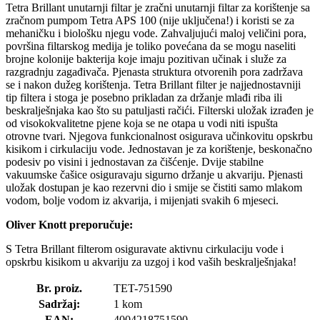
Tetra Brillant unutarnji filtar je zračni unutarnji filtar za korištenje sa
zračnom pumpom Tetra APS 100 (nije uključena!) i koristi se za
mehaničku i biološku njegu vode. Zahvaljujući maloj veličini pora,
površina filtarskog medija je toliko povećana da se mogu naseliti
brojne kolonije bakterija koje imaju pozitivan učinak i služe za
razgradnju zagađivača. Pjenasta struktura otvorenih pora zadržava
se i nakon dužeg korištenja. Tetra Brillant filter je najjednostavniji
tip filtera i stoga je posebno prikladan za držanje mlađi riba ili
beskralješnjaka kao što su patuljasti račići. Filterski uložak izrađen je
od visokokvalitetne pjene koja se ne otapa u vodi niti ispušta
otrovne tvari. Njegova funkcionalnost osigurava učinkovitu opskrbu
kisikom i cirkulaciju vode. Jednostavan je za korištenje, beskonačno
podesiv po visini i jednostavan za čišćenje. Dvije stabilne
vakuumske čašice osiguravaju sigurno držanje u akvariju. Pjenasti
uložak dostupan je kao rezervni dio i smije se čistiti samo mlakom
vodom, bolje vodom iz akvarija, i mijenjati svakih 6 mjeseci.
Oliver Knott preporučuje:
S Tetra Brillant filterom osiguravate aktivnu cirkulaciju vode i
opskrbu kisikom u akvariju za uzgoj i kod vaših beskralješnjaka!
Br. proiz.
TET-751590
Sadržaj:
1 kom
EAN:
4004218751590