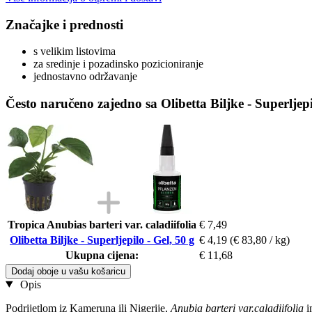
Značajke i prednosti
s velikim listovima
za sredinje i pozadinsko pozicioniranje
jednostavno održavanje
Često naručeno zajedno sa Olibetta Biljke - Superljepi
Tropica Anubias barteri var. caladiifolia
€ 7,49
Olibetta Biljke - Superljepilo - Gel, 50 g
€ 4,19
(€ 83,80 / kg)
Ukupna cijena:
€ 11,68
Dodaj oboje u vašu košaricu
Opis
Podrijetlom iz Kameruna ili Nigerije,
Anubia barteri var.caladiifolia
i