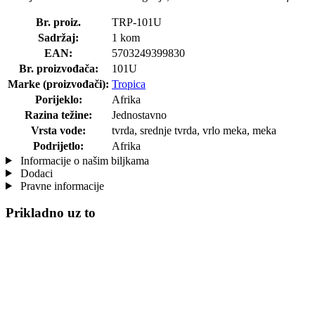
Br. proiz.
TRP-101U
Sadržaj:
1 kom
EAN:
5703249399830
Br. proizvođača:
101U
Marke (proizvođači):
Tropica
Porijeklo:
Afrika
Razina težine:
Jednostavno
Vrsta vode:
tvrda, srednje tvrda, vrlo meka, meka
Podrijetlo:
Afrika
Informacije o našim biljkama
Dodaci
Pravne informacije
Prikladno uz to