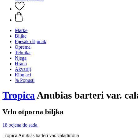
Marke
Biljke
Pijesak i šljunak
Oprema
Tehnika
Njega
Hrana
Akvariji
Ribnjaci
% Popusti
Tropica
Anubias barteri var. cal
Vrlo otporna biljka
18 ocjena do sada.
Tropica Anubias barteri var. caladiifolia