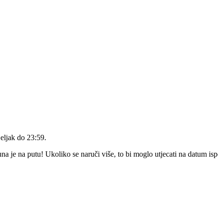
eljak do 23:59
.
 je na putu! Ukoliko se naruči više, to bi moglo utjecati na datum is