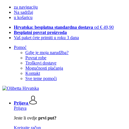
za navigaciju
Na sadržaj
u košaricu
Hrvatska: besplatna standardna dostava
od € 49,90
Besplatni povrat proizvoda
Vaš paket ćete primiti u roku 3 dana
Pomoć
Gdje je moja narudžba?
Povrat robe
Troškovi dostave
Mogućnosti plaćanja
Kontakt
Sve teme pomoći
Prijava
Prijava
Jeste li ovdje
prvi put?
Kreirajte račun