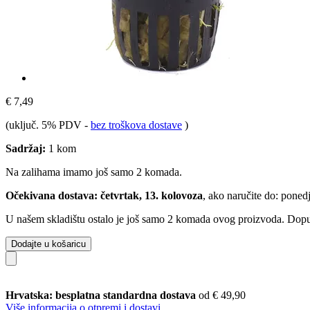
€ 7,49
(uključ. 5% PDV
-
bez troškova dostave
)
Sadržaj:
1 kom
Na zalihama imamo još samo 2 komada.
Očekivana dostava: četvrtak, 13. kolovoza
, ako naručite do:
ponedj
U našem skladištu ostalo je još samo 2 komada ovog proizvoda. Dopuna
Dodajte u košaricu
Hrvatska: besplatna standardna dostava
od € 49,90
Više informacija o otpremi i dostavi