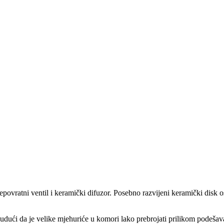
epovratni ventil i keramički difuzor. Posebno razvijeni keramički disk 
budući da je velike mjehuriće u komori lako prebrojati prilikom podešav