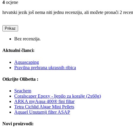
4
ocjene
hrvatski jezik još nema niti jednu recenziju, ali možete pronaći 2 rece
Prikaz
Bez recenzija.
Aktualni članci:
Aquascaping
Pravilna prehrana ukrasnih ribica
Otkrijte Olibetta :
Seachem
Coralscaper Epoxy - ljepilo za koralje (2x60g)
ARKA myAqua 400® fini filtar
Tetra Cichlid Algae Mini Pellets
Aquael Unutarnji filter ASAP
Novi proizvodi: