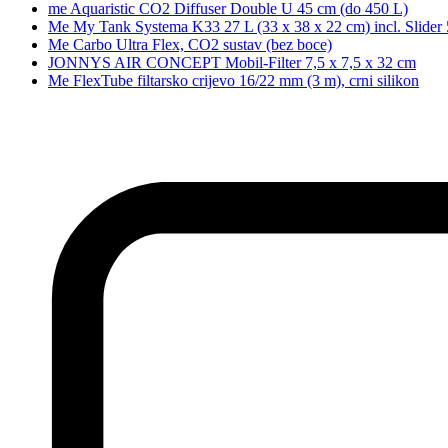
me Aquaristic CO2 Diffuser Double U 45 cm (do 450 L)
Me My Tank Systema K33 27 L (33 x 38 x 22 cm) incl. Slider
Me Carbo Ultra Flex, CO2 sustav (bez boce)
JONNYS AIR CONCEPT Mobil-Filter 7,5 x 7,5 x 32 cm
Me FlexTube filtarsko crijevo 16/22 mm (3 m), crni silikon