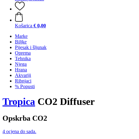
Košarica
€ 0,00
Marke
Biljke
Pijesak i šljunak
Oprema
Tehnika
Njega
Hrana
Akvariji
Ribnjaci
% Popusti
Tropica
CO2 Diffuser
Opskrba CO2
4 ocjena do sada.