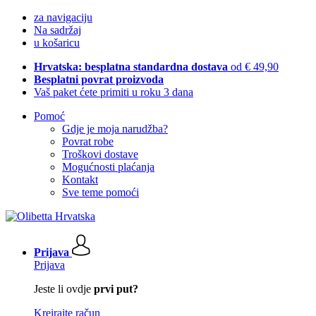
za navigaciju
Na sadržaj
u košaricu
Hrvatska: besplatna standardna dostava
od € 49,90
Besplatni povrat proizvoda
Vaš paket ćete primiti u roku 3 dana
Pomoć
Gdje je moja narudžba?
Povrat robe
Troškovi dostave
Mogućnosti plaćanja
Kontakt
Sve teme pomoći
Prijava
Prijava
Jeste li ovdje
prvi put?
Kreirajte račun