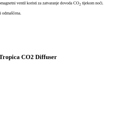
tromagnetni ventil koristi za zatvaranje dovoda CO
tijekom noći.
2
a i odmašćena.
 Tropica CO2 Diffuser