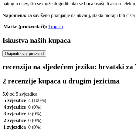
natrag u cijev, što se može dogoditi ako se boca osuši ili ako se elek
Napomena:
za savršeno prianjanje na akvarij, stakla moraju biti čist
Marke (proizvođači):
Tropica
Iskustva naših kupaca
Ocijeniti ovaj proizvod
recenzija na sljedećem jeziku: hrvatski za
2 recenzije kupaca u drugim jezicima
5,0
od 5 zvjezdica
5 zvjezdice
4
(100%)
4 zvjezdice
0
(0%)
3 zvjezdice
0
(0%)
2 zvjezdice
0
(0%)
1 zvjezdica
0
(0%)