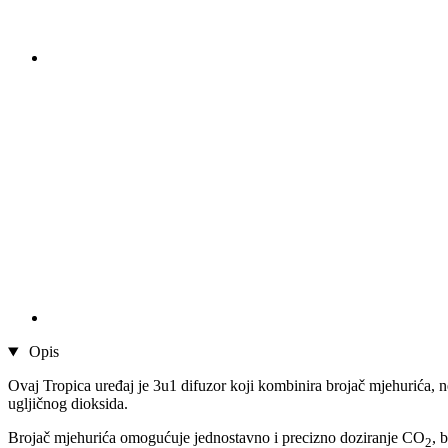
Opis
Ovaj Tropica uređaj je 3u1 difuzor koji kombinira brojač mjehurića, n
ugljičnog dioksida.
Brojač mjehurića omogućuje jednostavno i precizno doziranje CO
, 
2