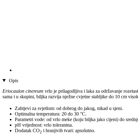
Opis
Eriocaulon cinereum
vrlo je prilagodljiva i laka za održavanje rozeta
sama i u skupini, biljka razvija nježne cvjetne stabljike do 10 cm viso
Zahtjevi za svjetlom: od dobrog do jakog, nikad u sjeni.
Optimalna temperatura: 20 do 30 °C.
Parametri vode: od vrlo meke (koju biljka jako cijeni) do srednj
pH vrijednost: vrlo tolerantna.
Dodatak CO
i hranjivih tvari: apsolutno.
2