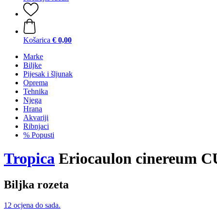
Košarica
€ 0,00
Marke
Biljke
Pijesak i šljunak
Oprema
Tehnika
Njega
Hrana
Akvariji
Ribnjaci
% Popusti
Tropica
Eriocaulon cinereum 
Biljka rozeta
12 ocjena do sada.