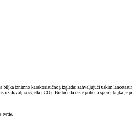
sta biljka iznimno karakterističnog izgleda: zahvaljujući uskim lanceta
ke, uz dovoljno svjetla i CO
. Budući da raste prilično sporo, biljka je 
2
e tvrde.