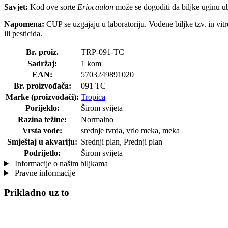
Savjet:
Kod ove sorte
Eriocaulon
može se dogoditi da biljke uginu ubrz
Napomena:
CUP se uzgajaju u laboratoriju. Vodene biljke tzv. in vitr
ili pesticida.
Br. proiz.
TRP-091-TC
Sadržaj:
1 kom
EAN:
5703249891020
Br. proizvođača:
091 TC
Marke (proizvođači):
Tropica
Porijeklo:
Širom svijeta
Razina težine:
Normalno
Vrsta vode:
srednje tvrda, vrlo meka, meka
Smještaj u akvariju:
Srednji plan, Prednji plan
Podrijetlo:
Širom svijeta
Informacije o našim biljkama
Pravne informacije
Prikladno uz to