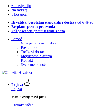
za navigaciju
Na sadržaj
u košaricu
Hrvatska: besplatna standardna dostava
od € 49,90
Besplatni povrat proizvoda
Vaš paket ćete primiti u roku 3 dana
Pomoć
Gdje je moja narudžba?
Povrat robe
Troškovi dostave
Mogućnosti plaćanja
Kontakt
Sve teme pomoći
Prijava
Prijava
Jeste li ovdje
prvi put?
Kreirajte račun