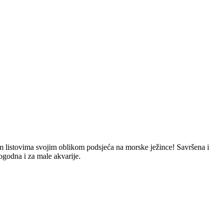
stim listovima svojim oblikom podsjeća na morske ježince! Savršena i
pogodna i za male akvarije.