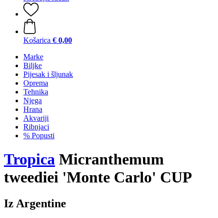
Košarica
€ 0,00
Marke
Biljke
Pijesak i šljunak
Oprema
Tehnika
Njega
Hrana
Akvariji
Ribnjaci
% Popusti
Tropica
Micranthemum
tweediei 'Monte Carlo' CUP
Iz Argentine