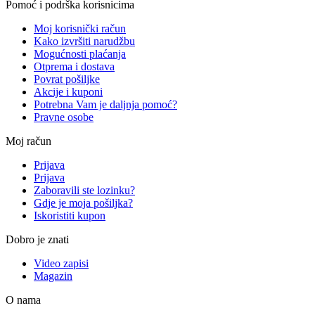
Pomoć i podrška korisnicima
Moj korisnički račun
Kako izvršiti narudžbu
Mogućnosti plaćanja
Otprema i dostava
Povrat pošiljke
Akcije i kuponi
Potrebna Vam je daljnja pomoć?
Pravne osobe
Moj račun
Prijava
Prijava
Zaboravili ste lozinku?
Gdje je moja pošiljka?
Iskoristiti kupon
Dobro je znati
Video zapisi
Magazin
O nama