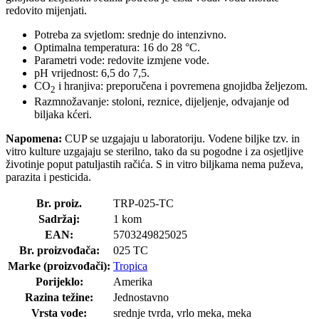
redovito mijenjati.
Potreba za svjetlom: srednje do intenzivno.
Optimalna temperatura: 16 do 28 °C.
Parametri vode: redovite izmjene vode.
pH vrijednost: 6,5 do 7,5.
CO
i hranjiva: preporučena i povremena gnojidba željezom.
2
Razmnožavanje: stoloni, reznice, dijeljenje, odvajanje od
biljaka kćeri.
Napomena:
CUP se uzgajaju u laboratoriju. Vodene biljke tzv. in
vitro kulture uzgajaju se sterilno, tako da su pogodne i za osjetljive
životinje poput patuljastih račića. S in vitro biljkama nema puževa,
parazita i pesticida.
Br. proiz.
TRP-025-TC
Sadržaj:
1 kom
EAN:
5703249825025
Br. proizvođača:
025 TC
Marke (proizvođači):
Tropica
Porijeklo:
Amerika
Razina težine:
Jednostavno
Vrsta vode:
srednje tvrda, vrlo meka, meka