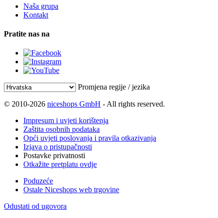
Naša grupa
Kontakt
Pratite nas na
Promjena regije / jezika
© 2010-2026
niceshops GmbH
- All rights reserved.
Impresum i uvjeti korištenja
Zaštita osobnih podataka
Opći uvjeti poslovanja i pravila otkazivanja
Izjava o pristupačnosti
Postavke privatnosti
Otkažite pretplatu ovdje
Poduzeće
Ostale Niceshops web trgovine
Odustati od ugovora