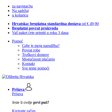
za navigaciju
Na sadržaj
u košaricu
Hrvatska: besplatna standardna dostava
od € 49,90
Besplatni povrat proizvoda
Vaš paket ćete primiti u roku 3 dana
Pomoć
Gdje je moja narudžba?
Povrat robe
Troškovi dostave
Mogućnosti plaćanja
Kontakt
Sve teme pomoći
Prijava
Prijava
Jeste li ovdje
prvi put?
Kreirajte račun