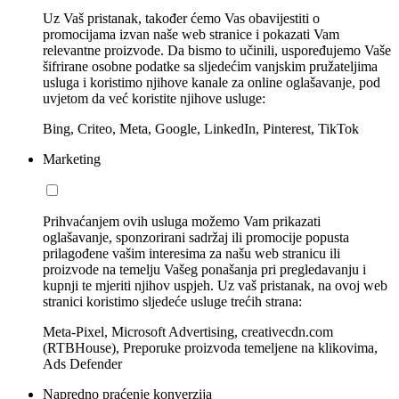
Uz Vaš pristanak, također ćemo Vas obavijestiti o
promocijama izvan naše web stranice i pokazati Vam
relevantne proizvode. Da bismo to učinili, uspoređujemo Vaše
šifrirane osobne podatke sa sljedećim vanjskim pružateljima
usluga i koristimo njihove kanale za online oglašavanje, pod
uvjetom da već koristite njihove usluge:
Bing, Criteo, Meta, Google, LinkedIn, Pinterest, TikTok
Marketing
Prihvaćanjem ovih usluga možemo Vam prikazati
oglašavanje, sponzorirani sadržaj ili promocije popusta
prilagođene vašim interesima za našu web stranicu ili
proizvode na temelju Vašeg ponašanja pri pregledavanju i
kupnji te mjeriti njihov uspjeh. Uz vaš pristanak, na ovoj web
stranici koristimo sljedeće usluge trećih strana:
Meta-Pixel, Microsoft Advertising, creativecdn.com
(RTBHouse), Preporuke proizvoda temeljene na klikovima,
Ads Defender
Napredno praćenje konverzija