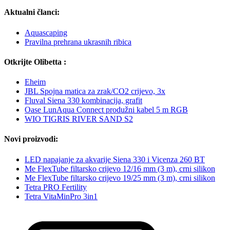
Aktualni članci:
Aquascaping
Pravilna prehrana ukrasnih ribica
Otkrijte Olibetta :
Eheim
JBL Spojna matica za zrak/CO2 crijevo, 3x
Fluval Siena 330 kombinacija, grafit
Oase LunAqua Connect produžni kabel 5 m RGB
WIO TIGRIS RIVER SAND S2
Novi proizvodi:
LED napajanje za akvarije Siena 330 i Vicenza 260 BT
Me FlexTube filtarsko crijevo 12/16 mm (3 m), crni silikon
Me FlexTube filtarsko crijevo 19/25 mm (3 m), crni silikon
Tetra PRO Fertility
Tetra VitaMinPro 3in1