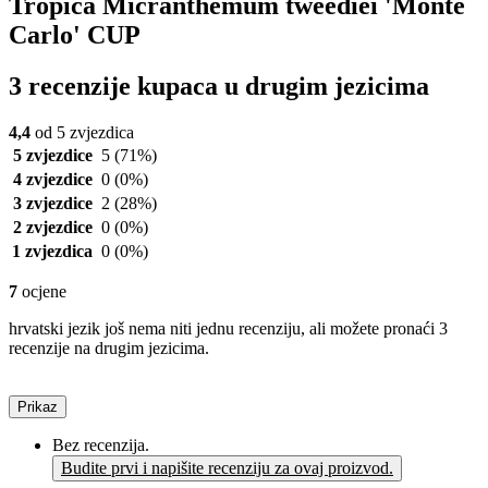
Tropica Micranthemum tweediei 'Monte
Carlo' CUP
3 recenzije kupaca u drugim jezicima
4,4
od 5 zvjezdica
5 zvjezdice
5
(71%)
4 zvjezdice
0
(0%)
3 zvjezdice
2
(28%)
2 zvjezdice
0
(0%)
1 zvjezdica
0
(0%)
7
ocjene
hrvatski jezik još nema niti jednu recenziju, ali možete pronaći 3
recenzije na drugim jezicima.
Prikaz
Bez recenzija.
Budite prvi i napišite recenziju za ovaj proizvod.