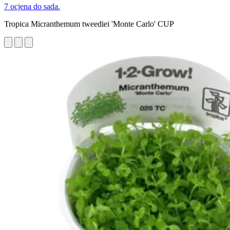
7 ocjena do sada.
Tropica Micranthemum tweediei 'Monte Carlo' CUP