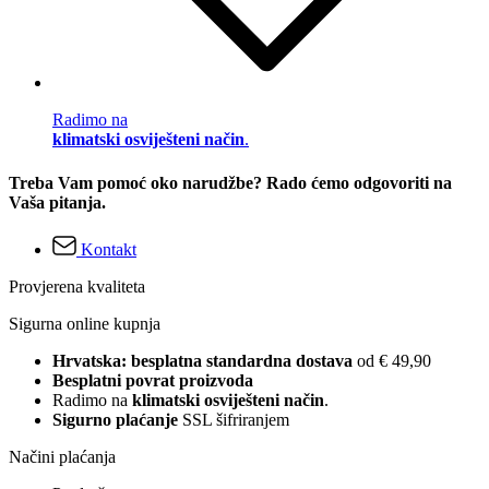
Radimo na
klimatski osviješteni način
.
Treba Vam pomoć oko narudžbe? Rado ćemo odgovoriti na
Vaša pitanja.
Kontakt
Provjerena kvaliteta
Sigurna online kupnja
Hrvatska: besplatna standardna dostava
od € 49,90
Besplatni povrat proizvoda
Radimo na
klimatski osviješteni način
.
Sigurno plaćanje
SSL šifriranjem
Načini plaćanja