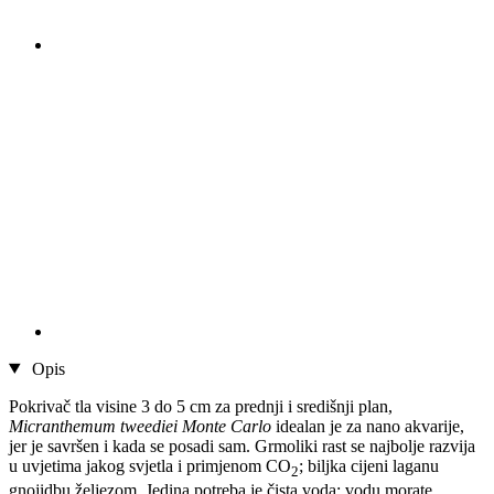
Opis
Pokrivač tla visine 3 do 5 cm za prednji i središnji plan,
Micranthemum tweediei Monte Carlo
idealan je za nano akvarije,
jer je savršen i kada se posadi sam. Grmoliki rast se najbolje razvija
u uvjetima jakog svjetla i primjenom CO
; biljka cijeni laganu
2
gnojidbu željezom. Jedina potreba je čista voda: vodu morate