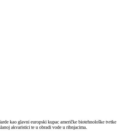
arde kao glavni europski kupac američke biotehnološke tvrtke
noj akvaristici te u obradi vode u ribnjacima.