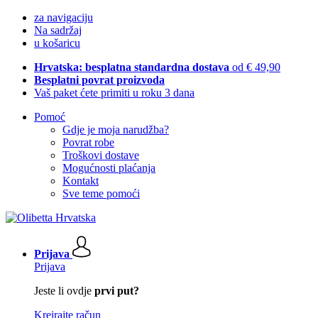
za navigaciju
Na sadržaj
u košaricu
Hrvatska: besplatna standardna dostava
od € 49,90
Besplatni povrat proizvoda
Vaš paket ćete primiti u roku 3 dana
Pomoć
Gdje je moja narudžba?
Povrat robe
Troškovi dostave
Mogućnosti plaćanja
Kontakt
Sve teme pomoći
Prijava
Prijava
Jeste li ovdje
prvi put?
Kreirajte račun