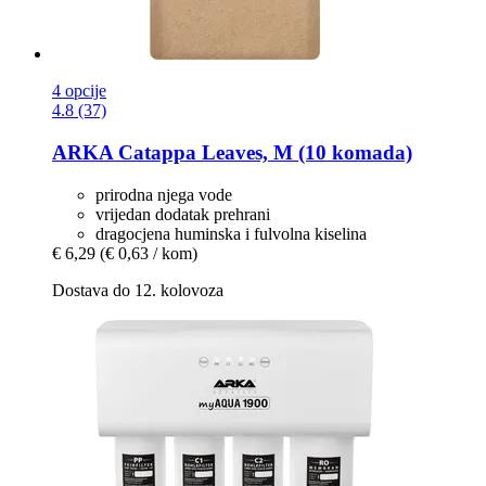
4 opcije
4.8 (37)
ARKA
Catappa Leaves, M (10 komada)
prirodna njega vode
vrijedan dodatak prehrani
dragocjena huminska i fulvolna kiselina
€ 6,29
(€ 0,63 / kom)
Dostava do 12. kolovoza