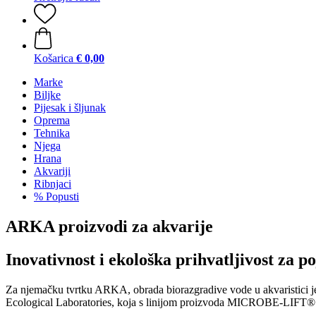
Košarica
€ 0,00
Marke
Biljke
Pijesak i šljunak
Oprema
Tehnika
Njega
Hrana
Akvariji
Ribnjaci
% Popusti
ARKA proizvodi za akvarije
Inovativnost i ekološka prihvatljivost za p
Za njemačku tvrtku ARKA, obrada biorazgradive vode u akvaristici j
Ecological Laboratories, koja s linijom proizvoda MICROBE-LIFT® zauz