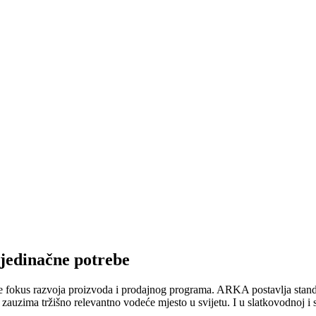
ojedinačne potrebe
e fokus razvoja proizvoda i prodajnog programa. ARKA postavlja stand
ima tržišno relevantno vodeće mjesto u svijetu. I u slatkovodnoj i sla