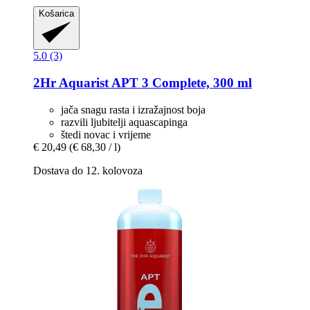
Košarica
5.0 (3)
2Hr Aquarist
APT 3 Complete, 300 ml
jača snagu rasta i izražajnost boja
razvili ljubitelji aquascapinga
štedi novac i vrijeme
€ 20,49
(€ 68,30 / l)
Dostava do 12. kolovoza