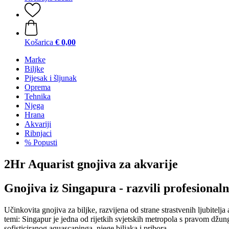
Košarica
€ 0,00
Marke
Biljke
Pijesak i šljunak
Oprema
Tehnika
Njega
Hrana
Akvariji
Ribnjaci
% Popusti
2Hr Aquarist gnojiva za akvarije
Gnojiva iz Singapura - razvili profesional
Učinkovita gnojiva za biljke, razvijena od strane strastvenih ljubitelj
temi: Singapur je jedna od rijetkih svjetskih metropola s pravom džung
sofisticiranog aquascapinga, njege biljaka i pribora.