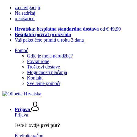
za navigaciju
Na sadržaj
u košaricu
Hrvatska: besplatna standardna dostava
od € 49,90
Besplatni povrat proizvoda
Vaš paket ćete primiti u roku 3 dana
Pomoć
Gdje je moja narudžba?
Povrat robe
Troškovi dostave
Mogućnosti plaćanja
Kontakt
Sve teme pomoći
Prijava
Prijava
Jeste li ovdje
prvi put?
Kreirajte račun