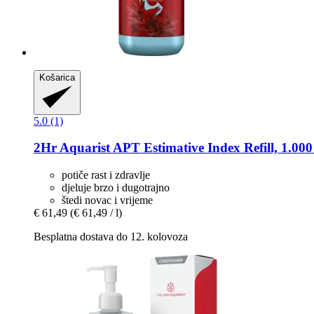
Košarica
5.0 (1)
2Hr Aquarist
APT Estimative Index Refill, 1.000
potiče rast i zdravlje
djeluje brzo i dugotrajno
štedi novac i vrijeme
€ 61,49
(€ 61,49 / l)
Besplatna dostava do 12. kolovoza