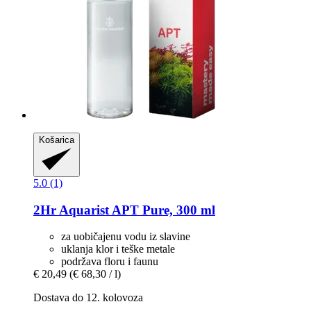
Košarica
5.0 (1)
2Hr Aquarist
APT Pure, 300 ml
za uobičajenu vodu iz slavine
uklanja klor i teške metale
podržava floru i faunu
€ 20,49
(€ 68,30 / l)
Dostava do 12. kolovoza