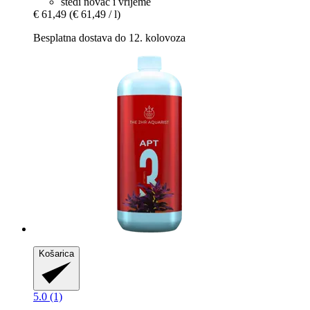
štedi novac i vrijeme
€ 61,49
(€ 61,49 / l)
Besplatna dostava do 12. kolovoza
Košarica
5.0 (1)